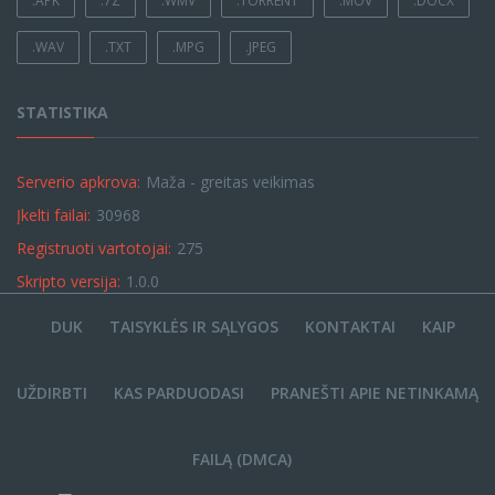
.APK
.7Z
.WMV
.TORRENT
.MOV
.DOCX
.WAV
.TXT
.MPG
.JPEG
STATISTIKA
Serverio apkrova:
Maža - greitas veikimas
Įkelti failai:
30968
Registruoti vartotojai:
275
Skripto versija:
1.0.0
DUK
TAISYKLĖS IR SĄLYGOS
KONTAKTAI
KAIP
UŽDIRBTI
KAS PARDUODASI
PRANEŠTI APIE NETINKAMĄ
FAILĄ (DMCA)