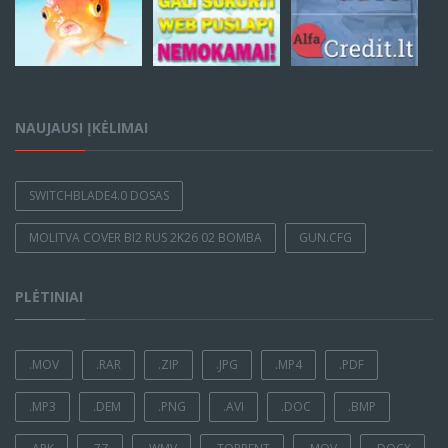
NAUJAUSI ĮKĖLIMAI
SWITCHBLADE4.0 DOSAS
MOLITVA COVER BI2 RUS 2K26 02 BOMBA
GUN.CFG
PLĖTINIAI
.MOV
.RAR
.ZIP
.JPG
.MP4
.PDF
.MP3
.DEM
.PNG
.AVI
.DOC
.BMP