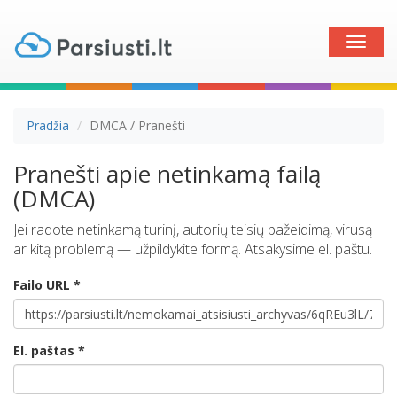
Toggle
naviga
Pradžia
DMCA / Pranešti
Pranešti apie netinkamą failą
(DMCA)
Jei radote netinkamą turinį, autorių teisių pažeidimą, virusą
ar kitą problemą — užpildykite formą. Atsakysime el. paštu.
Failo URL *
El. paštas *