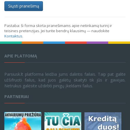
Siųsti pranešimą
Pastaba: ši forma skirta pranešimams apie netinkamą turinį ir
teisines pretenzijas. Jei turite bendrų klausimų — naudokite
Kontaktus
.
APIE PLATFOMĄ
Parsiusk.lt platforma leidžia jums dalintis failais. Taip pat galite
užšifruoti failus, kad juos galėtų skaityti tik jūs ir gavėjas.
Netrukus galėsite uždirbti pinigų įkeldami failus.
PARTNERIAI