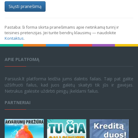
Siųsti pranešimą
Pastaba: ši forma skirta pranešimams apie netinkamą turinį ir
teisines pretenzijas. Jei turite bendrų klausimų — naudokite
Kontaktus
.
APIE PLATFOMĄ
Parsiusk.lt platforma leidžia jums dalintis failais. Taip pat galite
užšifruoti failus, kad juos galėtų skaityti tik jūs ir gavėjas.
Netrukus galėsite uždirbti pinigų įkeldami failus.
PARTNERIAI