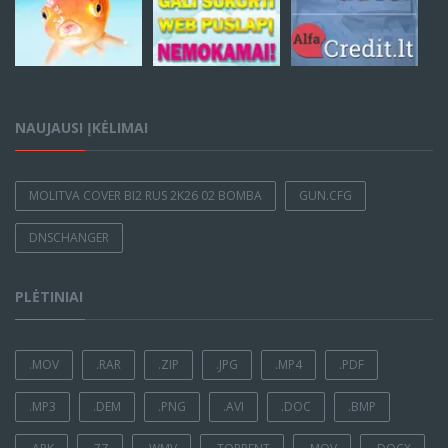
NAUJAUSI ĮKĖLIMAI
MOLITVA COVER BI2 RUS 2K26 02 BOMBA
GUN.CFG
DNSCHANGER
PLĖTINIAI
.MOV
.RAR
.ZIP
.JPG
.MP4
.PDF
.MP3
.DEM
.PNG
.AVI
.DOC
.BMP