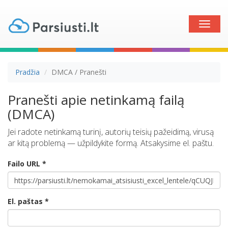
Toggle
naviga
Pradžia
DMCA / Pranešti
Pranešti apie netinkamą failą
(DMCA)
Jei radote netinkamą turinį, autorių teisių pažeidimą, virusą
ar kitą problemą — užpildykite formą. Atsakysime el. paštu.
Failo URL *
El. paštas *