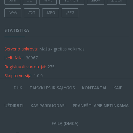
.APK
.7Z
.WMV
.TORRENT
.MOV
.DOCX
.WAV
.TXT
.MPG
.JPEG
STATISTIKA
Serverio apkrova:
Maža - greitas veikimas
Įkelti failai:
30967
Registruoti vartotojai:
275
Skripto versija:
1.0.0
DUK
TAISYKLĖS IR SĄLYGOS
KONTAKTAI
KAIP
UŽDIRBTI
KAS PARDUODASI
PRANEŠTI APIE NETINKAMĄ
FAILĄ (DMCA)