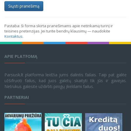
Siųsti pranešimą
Pastaba: ši forma skirta pranešimams apie netinkamą turinį ir
teisines pretenzijas. Jei turite bendrų klausimų — naudokite
Kontaktus
.
APIE PLATFOMĄ
Parsiusk.lt platforma leidžia jums dalintis failais. Taip pat galite
užšifruoti failus, kad juos galėtų skaityti tik jūs ir gavėjas.
Netrukus galėsite uždirbti pinigų įkeldami failus.
PARTNERIAI