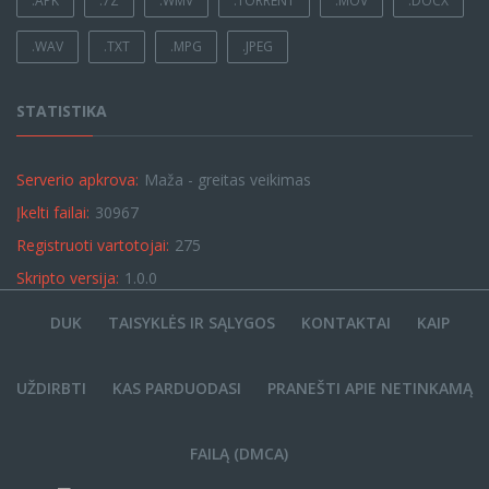
.APK
.7Z
.WMV
.TORRENT
.MOV
.DOCX
.WAV
.TXT
.MPG
.JPEG
STATISTIKA
Serverio apkrova:
Maža - greitas veikimas
Įkelti failai:
30967
Registruoti vartotojai:
275
Skripto versija:
1.0.0
DUK
TAISYKLĖS IR SĄLYGOS
KONTAKTAI
KAIP
UŽDIRBTI
KAS PARDUODASI
PRANEŠTI APIE NETINKAMĄ
FAILĄ (DMCA)