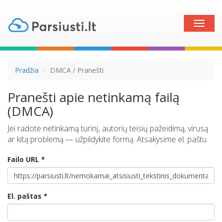
Toggle
naviga
Pradžia
DMCA / Pranešti
Pranešti apie netinkamą failą
(DMCA)
Jei radote netinkamą turinį, autorių teisių pažeidimą, virusą
ar kitą problemą — užpildykite formą. Atsakysime el. paštu.
Failo URL *
El. paštas *