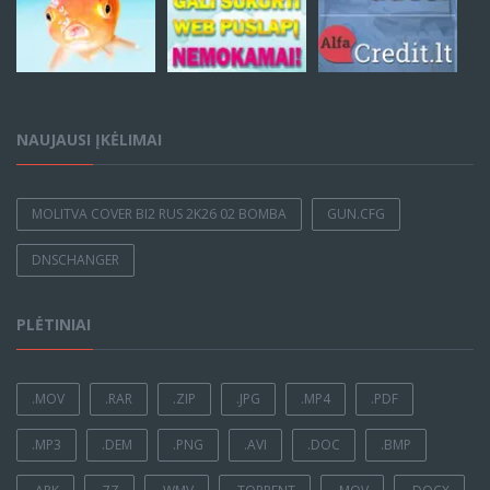
NAUJAUSI ĮKĖLIMAI
MOLITVA COVER BI2 RUS 2K26 02 BOMBA
GUN.CFG
DNSCHANGER
PLĖTINIAI
.MOV
.RAR
.ZIP
.JPG
.MP4
.PDF
.MP3
.DEM
.PNG
.AVI
.DOC
.BMP