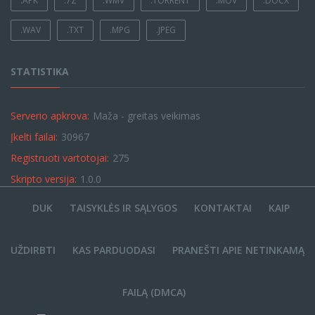
.APK
.7Z
.WMV
.TORRENT
.MOV
.DOCX
.WAV
.TXT
.MPG
.JPEG
STATISTIKA
Serverio apkrova:
Maža - greitas veikimas
Įkelti failai:
30967
Registruoti vartotojai:
275
Skripto versija:
1.0.0
DUK
TAISYKLĖS IR SĄLYGOS
KONTAKTAI
KAIP
UŽDIRBTI
KAS PARDUODASI
PRANEŠTI APIE NETINKAMĄ
FAILĄ (DMCA)