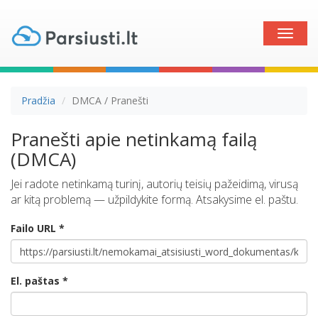
Toggle
naviga
Pradžia
DMCA / Pranešti
Pranešti apie netinkamą failą
(DMCA)
Jei radote netinkamą turinį, autorių teisių pažeidimą, virusą
ar kitą problemą — užpildykite formą. Atsakysime el. paštu.
Failo URL *
El. paštas *