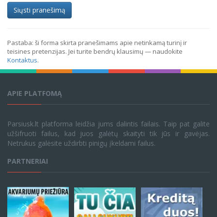
Siųsti pranešimą
Pastaba: ši forma skirta pranešimams apie netinkamą turinį ir
teisines pretenzijas. Jei turite bendrų klausimų — naudokite
Kontaktus
.
APIE PLATFOMĄ
Parsiusk.lt platforma leidžia jums dalintis failais. Taip pat galite
užšifruoti failus, kad juos galėtų skaityti tik jūs ir gavėjas.
Netrukus galėsite uždirbti pinigų įkeldami failus.
PARTNERIAI