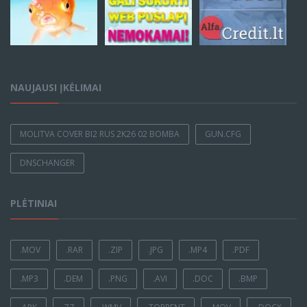
NAUJAUSI ĮKĖLIMAI
MOLITVA COVER BI2 RUS 2K26 02 BOMBA
GUN.CFG
DNSCHANGER
PLĖTINIAI
.MOV
.RAR
.ZIP
.JPG
.MP4
.PDF
.MP3
.DEM
.PNG
.AVI
.DOC
.BMP