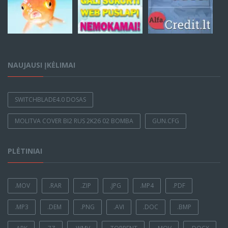
NAUJAUSI ĮKĖLIMAI
SWITCHBLADE4.0 DOSAS
MOLITVA COVER BI2 RUS 2K26 02 BOMBA
GUN.CFG
PLĖTINIAI
.MOV
.RAR
.ZIP
.JPG
.MP4
.PDF
.MP3
.DEM
.PNG
.AVI
.DOC
.BMP