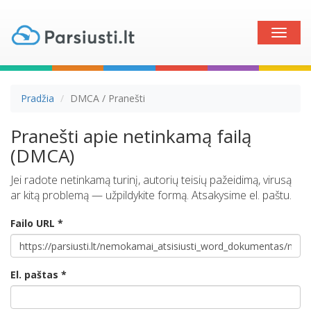
Toggle
naviga
Pradžia
DMCA / Pranešti
Pranešti apie netinkamą failą
(DMCA)
Jei radote netinkamą turinį, autorių teisių pažeidimą, virusą
ar kitą problemą — užpildykite formą. Atsakysime el. paštu.
Failo URL *
El. paštas *