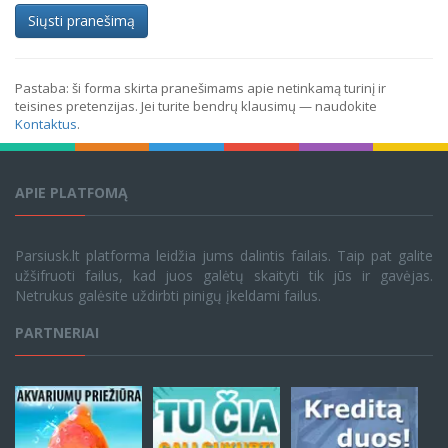
Siųsti pranešimą
Pastaba: ši forma skirta pranešimams apie netinkamą turinį ir
teisines pretenzijas. Jei turite bendrų klausimų — naudokite
Kontaktus
.
APIE PLATFOMĄ
Parsiusk.lt platforma leidžia jums dalintis failais. Taip pat galite
užšifruoti failus, kad juos galėtų skaityti tik jūs ir gavėjas.
Netrukus galėsite uždirbti pinigų įkeldami failus.
PARTNERIAI