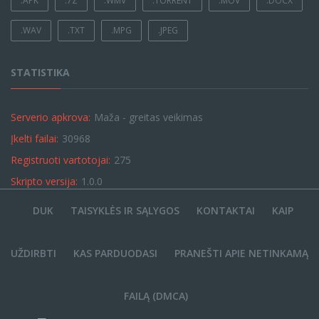
.APK
.7Z
.WMV
.TORRENT
.MOV
.DOCX
.WAV
.TXT
.MPG
.JPEG
STATISTIKA
Serverio apkrova:
Maža - greitas veikimas
Įkelti failai:
30968
Registruoti vartotojai:
275
Skripto versija:
1.0.0
DUK
TAISYKLĖS IR SĄLYGOS
KONTAKTAI
KAIP
UŽDIRBTI
KAS PARDUODASI
PRANEŠTI APIE NETINKAMĄ
FAILĄ (DMCA)