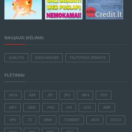
NAUJAUSI ĮKĖLIMAI
GUN.CFG
DNSCHANGER
TAUTVYDAS ZEMAITIS
PLĖTINIAI
.MOV
.RAR
.ZIP
.JPG
.MP4
.PDF
.MP3
.DEM
.PNG
.AVI
.DOC
.BMP
.APK
.7Z
.WMV
.TORRENT
.MOV
.DOCX