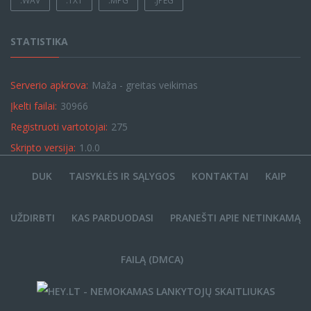
.WAV
.TXT
.MPG
.JPEG
STATISTIKA
Serverio apkrova:
Maža - greitas veikimas
Įkelti failai:
30966
Registruoti vartotojai:
275
Skripto versija:
1.0.0
DUK
TAISYKLĖS IR SĄLYGOS
KONTAKTAI
KAIP
UŽDIRBTI
KAS PARDUODASI
PRANEŠTI APIE NETINKAMĄ
FAILĄ (DMCA)