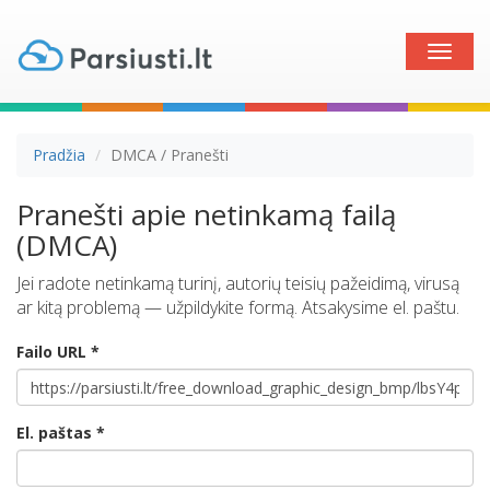
Toggle
naviga
Pradžia
DMCA / Pranešti
Pranešti apie netinkamą failą
(DMCA)
Jei radote netinkamą turinį, autorių teisių pažeidimą, virusą
ar kitą problemą — užpildykite formą. Atsakysime el. paštu.
Failo URL *
El. paštas *