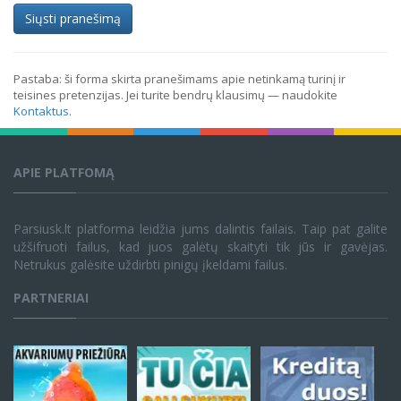
Siųsti pranešimą
Pastaba: ši forma skirta pranešimams apie netinkamą turinį ir
teisines pretenzijas. Jei turite bendrų klausimų — naudokite
Kontaktus
.
APIE PLATFOMĄ
Parsiusk.lt platforma leidžia jums dalintis failais. Taip pat galite
užšifruoti failus, kad juos galėtų skaityti tik jūs ir gavėjas.
Netrukus galėsite uždirbti pinigų įkeldami failus.
PARTNERIAI