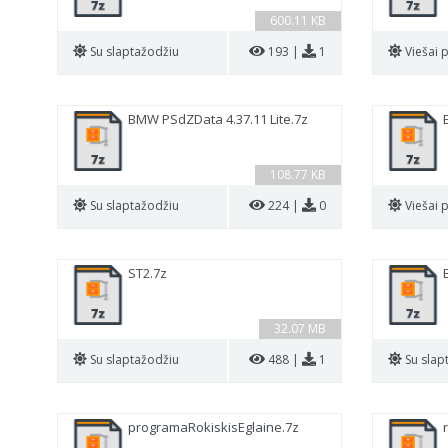
600.11 KB
Su slaptažodžiu
193 |
1
Viešai 
BMW PSdZData 4.37.11 Lite.7z
108.77 KB
Su slaptažodžiu
224 |
0
Viešai 
ST2.7z
32.07 MB
Su slaptažodžiu
488 |
1
Su slap
programaRokiskisEglaine.7z