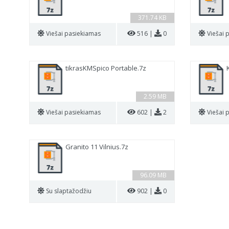
371.74 KB
Viešai pasiekiamas
516 |
0
Viešai 
tikrasKMSpico Portable.7z
2.59 MB
Viešai pasiekiamas
602 |
2
Viešai 
Granito 11 Vilnius.7z
96.09 MB
Su slaptažodžiu
902 |
0