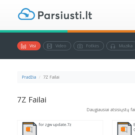
Visi
Video
Fotkės
Muzika
Pradžia
7Z Failai
7Z Failai
Daugiausiai atsisiųstų fai
for zgw update.7z