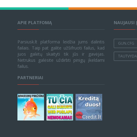
APIE PLATFOMĄ
NAUJAUSI 
Parsiusk.lt platforma leidžia jums dalintis
GUN.CFG
failais. Taip pat galite užšifruoti failus, kad
juos galėtų skaityti tik jūs ir gavėjas.
TAUTVYDAS
Netrukus galėsite uždirbti pinigų įkeldami
failus.
PARTNERIAI