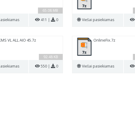
65.08 MB
pasiekiamas
411 |
0
Viešai pasiekiamas
KMS VL ALL AIO 45.7z
OnlineFix.7z
92.48 KB
pasiekiamas
550 |
0
Viešai pasiekiamas