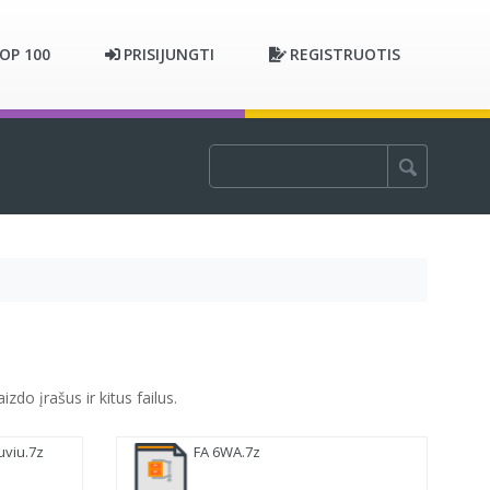
OP 100
PRISIJUNGTI
REGISTRUOTIS
zdo įrašus ir kitus failus.
uviu.7z
FA 6WA.7z