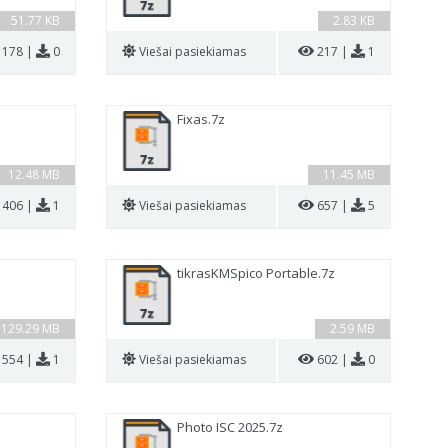
51.77 KB
2.83 KB
178 |
0
Viešai pasiekiamas
217 |
1
Fixas.7z
12.48 MB
11.45 MB
406 |
1
Viešai pasiekiamas
657 |
5
tikrasKMSpico Portable.7z
129.29 MB
2.59 MB
554 |
1
Viešai pasiekiamas
602 |
0
Photo ISC 2025.7z