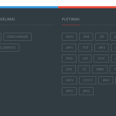
ĮKĖLIMAI
PLĖTINIAI
DNSCHANGER
.MOV
.RAR
.ZIP
.
 ZEMAITIS
.MP4
.PDF
.MP3
.PNG
.AVI
.DOC
.APK
.7Z
.WMV
.
.MOV
.DOCX
.WAV
.MPG
.JPEG