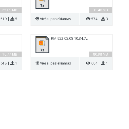
65.09 MB
31.46 MB
519 |
5
Viešai pasiekiamas
574 |
3
RM 952 05.08 10.34.7z
10.77 MB
80.98 MB
618 |
1
Viešai pasiekiamas
604 |
1