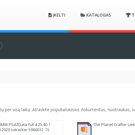
ĮKELTI
KATALOGAS
T
lų per visą laiką. Atraskite populiariausius dokumentus, nuotraukas, vai
BMW PSdZData Full 4.25.40 1
The Planet Crafter Liet
0.2020 rutracker 5960012 .7z