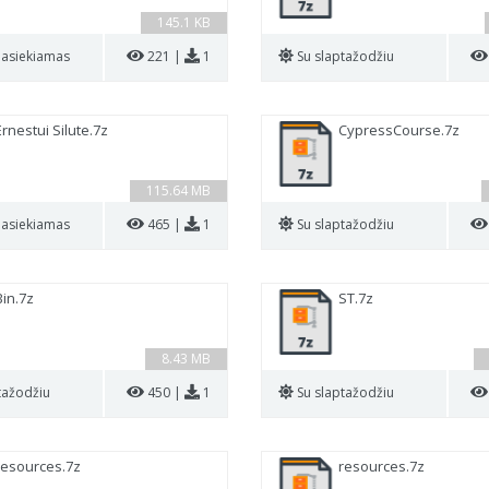
145.1 KB
pasiekiamas
221 |
1
Su slaptažodžiu
Ernestui Silute.7z
CypressCourse.7z
115.64 MB
pasiekiamas
465 |
1
Su slaptažodžiu
Bin.7z
ST.7z
8.43 MB
tažodžiu
450 |
1
Su slaptažodžiu
resources.7z
resources.7z