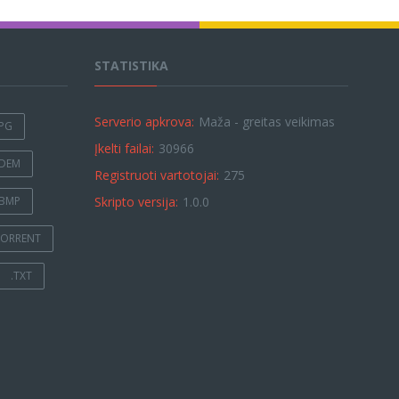
STATISTIKA
Serverio apkrova:
Maža - greitas veikimas
JPG
Įkelti failai:
30966
.DEM
Registruoti vartotojai:
275
.BMP
Skripto versija:
1.0.0
TORRENT
.TXT