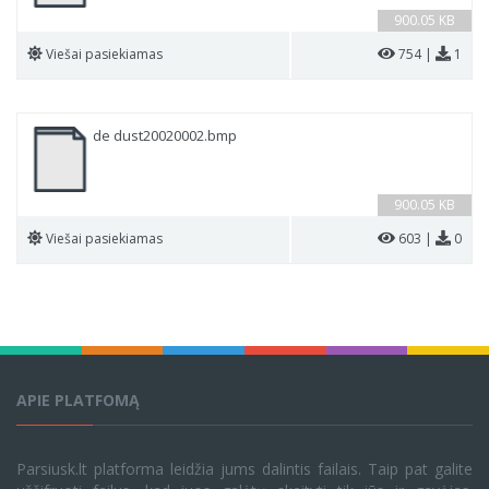
900.05 KB
Viešai pasiekiamas
754 |
1
de dust20020002.bmp
900.05 KB
Viešai pasiekiamas
603 |
0
APIE PLATFOMĄ
Parsiusk.lt platforma leidžia jums dalintis failais. Taip pat galite