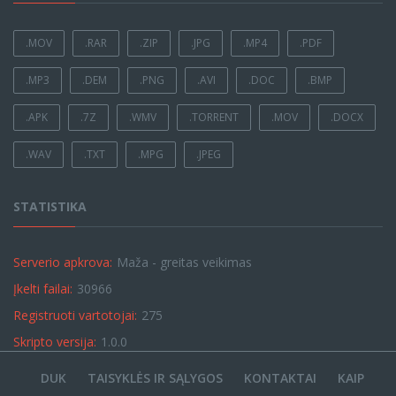
.MOV
.RAR
.ZIP
.JPG
.MP4
.PDF
.MP3
.DEM
.PNG
.AVI
.DOC
.BMP
.APK
.7Z
.WMV
.TORRENT
.MOV
.DOCX
.WAV
.TXT
.MPG
.JPEG
STATISTIKA
Serverio apkrova:
Maža - greitas veikimas
Įkelti failai:
30966
Registruoti vartotojai:
275
Skripto versija:
1.0.0
DUK
TAISYKLĖS IR SĄLYGOS
KONTAKTAI
KAIP