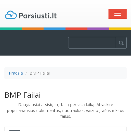
Toggle
naviga
Pradžia
BMP Failai
BMP Failai
Daugiausiai atsisiųstų failų per visą laiką. Atraskite
populiariausius dokumentus, nuotraukas, vaizdo įrašus ir kitus
failus.