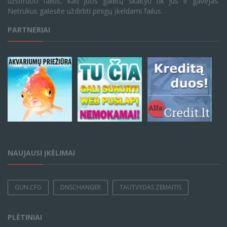
užšifruoti failus, kad juos galėtų skaityti tik jūs ir gavėjas.
Netrukus galėsite uždirbti pinigų įkeldami failus.
PARTNERIAI
NAUJAUSI ĮKĖLIMAI
GUN.CFG
DNSCHANGER
TAUTVYDAS ZEMAITIS
PLĖTINIAI