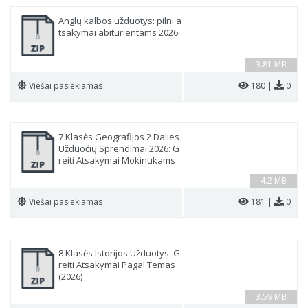
Anglų kalbos užduotys: pilni a
tsakymai abiturientams 2026
3.81 MB
Viešai pasiekiamas
180 |
0
7 Klasės Geografijos 2 Dalies
Užduočių Sprendimai 2026: G
reiti Atsakymai Mokinukams
4.2 MB
Viešai pasiekiamas
181 |
0
8 Klasės Istorijos Užduotys: G
reiti Atsakymai Pagal Temas
(2026)
3.59 MB