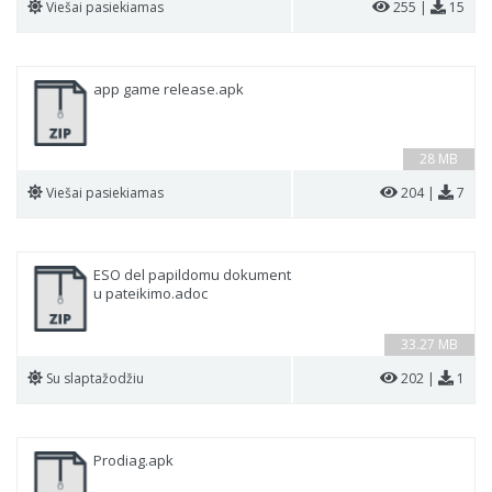
Viešai pasiekiamas
255 |
15
app game release.apk
28 MB
Viešai pasiekiamas
204 |
7
ESO del papildomu dokument
u pateikimo.adoc
33.27 MB
Su slaptažodžiu
202 |
1
Prodiag.apk