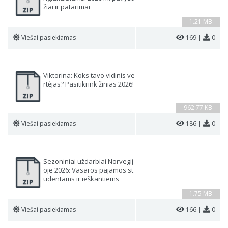
žiai ir patarimai
1.21 MB
Viešai pasiekiamas
169 |
0
Viktorina: Koks tavo vidinis ve
rtėjas? Pasitikrink žinias 2026!
962.77 KB
Viešai pasiekiamas
186 |
0
Sezoniniai uždarbiai Norvegij
oje 2026: Vasaros pajamos st
udentams ir ieškantiems
1.75 MB
Viešai pasiekiamas
166 |
0