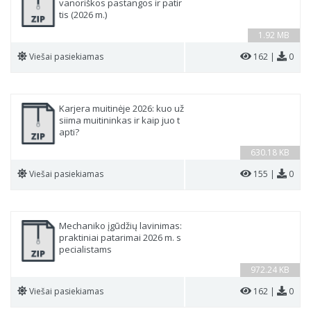
vanoriškos pastangos ir patir
tis (2026 m.)
1.92 MB
Viešai pasiekiamas
162 |
0
Karjera muitinėje 2026: kuo už
siima muitininkas ir kaip juo t
apti?
630.18 KB
Viešai pasiekiamas
155 |
0
Mechaniko įgūdžių lavinimas:
praktiniai patarimai 2026 m. s
pecialistams
972.24 KB
Viešai pasiekiamas
162 |
0