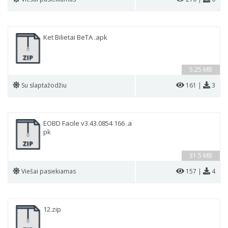
Ket Bilietai BeTA .apk
5.25 MB
Su slaptažodžiu
161 |
3
EOBD Facile v3.43.0854 166 .a
pk
31.5 MB
Viešai pasiekiamas
157 |
4
12.zip