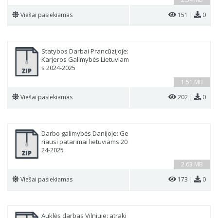
Viešai pasiekiamas
151 |
0
Statybos Darbai Prancūzijoje:
Karjeros Galimybės Lietuviam
s 2024-2025
1.51 MB
Viešai pasiekiamas
202 |
0
Darbo galimybės Danijoje: Ge
riausi patarimai lietuviams 20
24-2025
2.63 MB
Viešai pasiekiamas
173 |
0
Auklės darbas Vilniuje: atraki