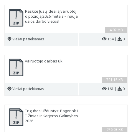
Raskite Jūsų idealią vairuotoj
o poziciją 2026 metais – nauja
usios darbo vietos!
4.07 MB
Viešai pasiekiamas
154 |
0
vairuotojo darbas uk
721.15 KB
Viešai pasiekiamas
161 |
0
Trigubos Užduotys: Pagerink I
T Žinias ir Karjeros Galimybes
2026
976.03 KB