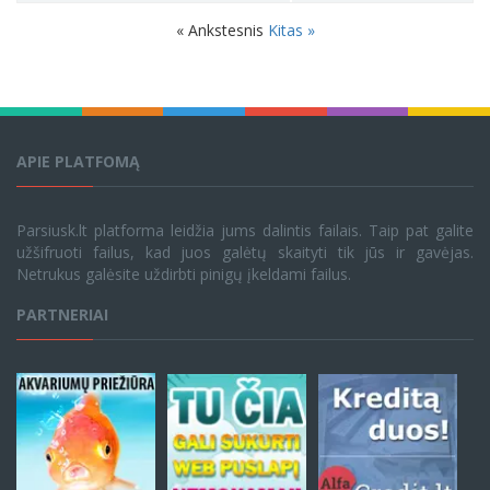
« Ankstesnis
Kitas »
APIE PLATFOMĄ
Parsiusk.lt platforma leidžia jums dalintis failais. Taip pat galite
užšifruoti failus, kad juos galėtų skaityti tik jūs ir gavėjas.
Netrukus galėsite uždirbti pinigų įkeldami failus.
PARTNERIAI