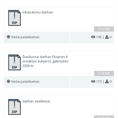
inkasatoriu darbas
3.01 MB
Viešai pasiekiamas
145 |
0
Šiauliuose darbas Ekspres K
ontaktas: karjeros galimybės
2026 m.
2.43 MB
Viešai pasiekiamas
173 |
0
darbas skelbimai
2.34 MB