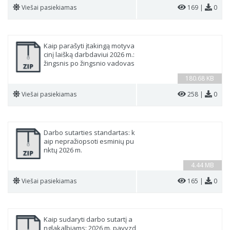
Viešai pasiekiamas
169 |
0
Kaip parašyti įtakingą motyva
cinį laišką darbdaviui 2026 m.:
žingsnis po žingsnio vadovas
180.68 KB
Viešai pasiekiamas
258 |
0
Darbo sutarties standartas: k
aip nepražiopsoti esminių pu
nktų 2026 m.
4.44 MB
Viešai pasiekiamas
165 |
0
Kaip sudaryti darbo sutartį a
nglakalbiams: 2026 m. pavyzd