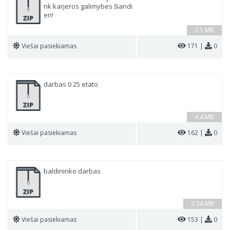
nk karjeros galimybes šiandi
en!
2.1 MB
Viešai pasiekiamas
171 |
0
darbas 0 25 etato
4.4 MB
Viešai pasiekiamas
162 |
0
baldininko darbas
2.54 MB
Viešai pasiekiamas
153 |
0