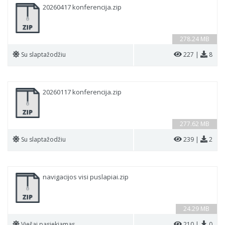
20260417 konferencija.zip
278.24 MB
Su slaptažodžiu
227 |
8
20260117 konferencija.zip
277.62 MB
Su slaptažodžiu
239 |
2
navigacijos visi puslapiai.zip
24.29 MB
Viešai pasiekiamas
210 |
0