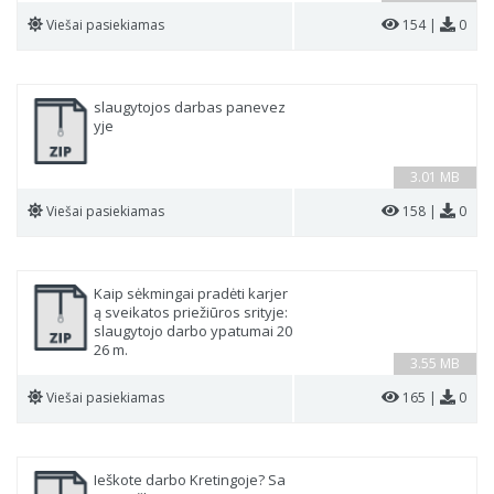
Viešai pasiekiamas
154 |
0
slaugytojos darbas panevez
yje
3.01 MB
Viešai pasiekiamas
158 |
0
Kaip sėkmingai pradėti karjer
ą sveikatos priežiūros srityje:
slaugytojo darbo ypatumai 20
26 m.
3.55 MB
Viešai pasiekiamas
165 |
0
Ieškote darbo Kretingoje? Sa