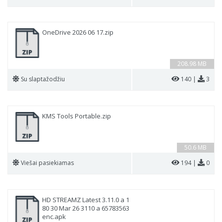
OneDrive 2026 06 17.zip
208.98 MB
Su slaptažodžiu
140 |
3
KMS Tools Portable.zip
50.6 MB
Viešai pasiekiamas
194 |
0
HD STREAMZ Latest 3.11.0 a 1
80 30 Mar 26 3110 a 65783563
enc.apk