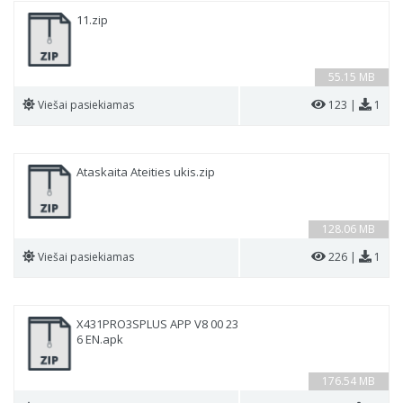
11.zip
55.15 MB
Viešai pasiekiamas
123 |
1
Ataskaita Ateities ukis.zip
128.06 MB
Viešai pasiekiamas
226 |
1
X431PRO3SPLUS APP V8 00 23
6 EN.apk
176.54 MB