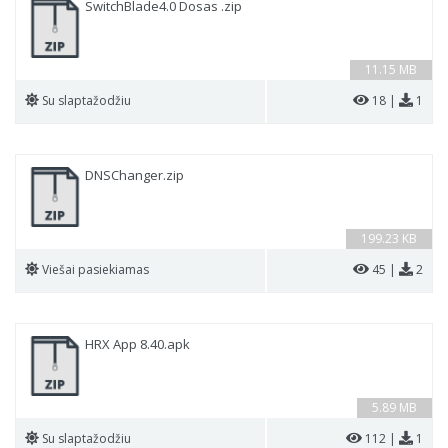
SwitchBlade4.0 Dosas .zip
11.15 MB
Su slaptažodžiu
18 |
1
DNSChanger.zip
199.23 KB
Viešai pasiekiamas
45 |
2
HRX App 8.40.apk
5.89 MB
Su slaptažodžiu
112 |
1