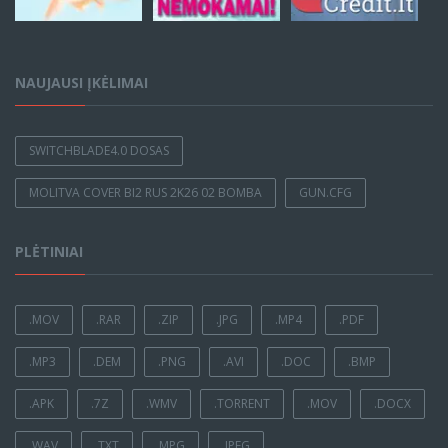
NAUJAUSI ĮKĖLIMAI
SWITCHBLADE4.0 DOSAS
MOLITVA COVER BI2 RUS 2K26 02 BOMBA
GUN.CFG
PLĖTINIAI
.MOV
.RAR
.ZIP
.JPG
.MP4
.PDF
.MP3
.DEM
.PNG
.AVI
.DOC
.BMP
.APK
.7Z
.WMV
.TORRENT
.MOV
.DOCX
.WAV
.TXT
.MPG
.JPEG