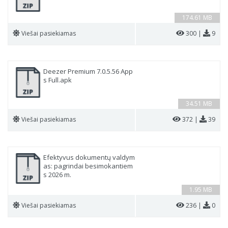
174.61 MB
Viešai pasiekiamas
300 |
9
Deezer Premium 7.0.5.56 App
s Full.apk
34.51 MB
Viešai pasiekiamas
372 |
39
Efektyvus dokumentų valdym
as: pagrindai besimokantiem
s 2026 m.
1.95 MB
Viešai pasiekiamas
236 |
0