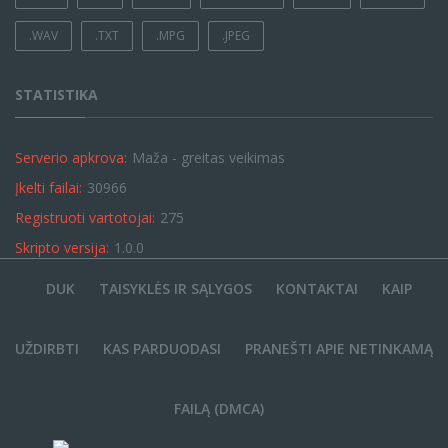
.WAV
.TXT
.MPG
.JPEG
STATISTIKA
Serverio apkrova:
Maža - greitas veikimas
Įkelti failai:
30966
Registruoti vartotojai:
275
Skripto versija:
1.0.0
DUK
TAISYKLĖS IR SĄLYGOS
KONTAKTAI
KAIP
UŽDIRBTI
KAS PARDUODASI
PRANEŠTI APIE NETINKAMĄ
FAILĄ (DMCA)