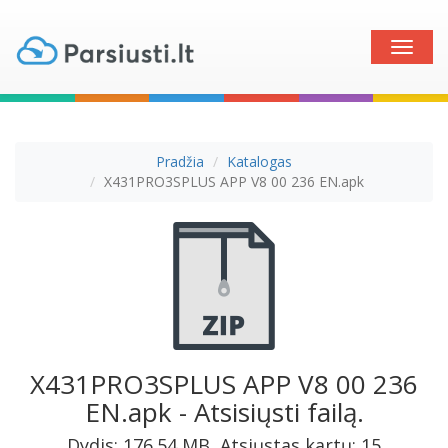
Toggle
naviga
Pradžia
Katalogas
X431PRO3SPLUS APP V8 00 236 EN.apk
X431PRO3SPLUS APP V8 00 236
EN.apk - Atsisiųsti failą.
Dydis: 176.54 MB, Atsiųstas kartų: 15