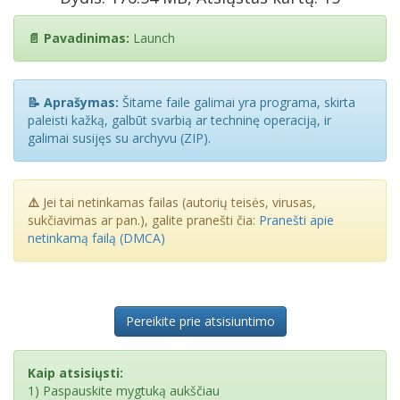
📄 Pavadinimas:
Launch
📝 Aprašymas:
Šitame faile galimai yra programa, skirta
paleisti kažką, galbūt svarbią ar techninę operaciją, ir
galimai susijęs su archyvu (ZIP).
⚠️
Jei tai netinkamas failas (autorių teisės, virusas,
sukčiavimas ar pan.), galite pranešti čia:
Pranešti apie
netinkamą failą (DMCA)
Pereikite prie atsisiuntimo
Kaip atsisiųsti:
1) Paspauskite mygtuką aukščiau