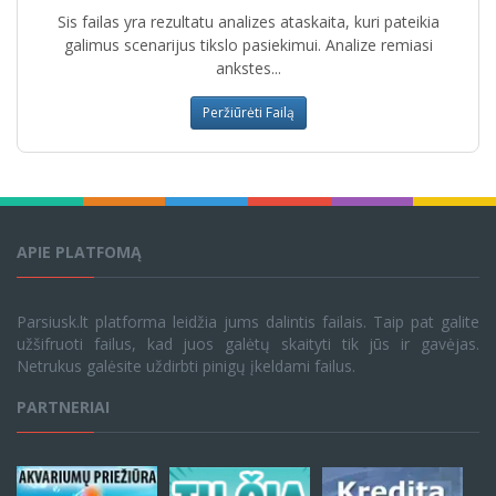
Sis failas yra rezultatu analizes ataskaita, kuri pateikia
galimus scenarijus tikslo pasiekimui. Analize remiasi
ankstes...
Peržiūrėti Failą
APIE PLATFOMĄ
Parsiusk.lt platforma leidžia jums dalintis failais. Taip pat galite
užšifruoti failus, kad juos galėtų skaityti tik jūs ir gavėjas.
Netrukus galėsite uždirbti pinigų įkeldami failus.
PARTNERIAI