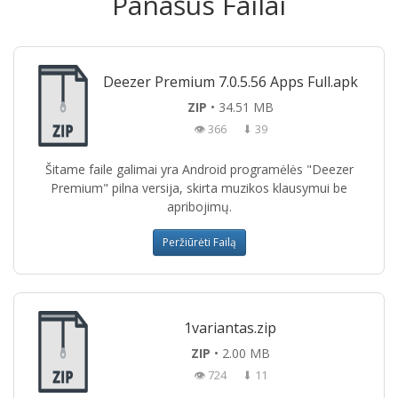
Panašūs Failai
Deezer Premium 7.0.5.56 Apps Full.apk
ZIP
• 34.51 MB
👁 366
⬇ 39
Šitame faile galimai yra Android programėlės "Deezer
Premium" pilna versija, skirta muzikos klausymui be
apribojimų.
Peržiūrėti Failą
1variantas.zip
ZIP
• 2.00 MB
👁 724
⬇ 11