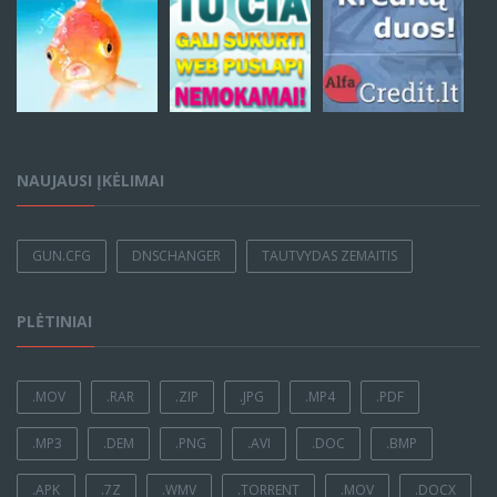
NAUJAUSI ĮKĖLIMAI
GUN.CFG
DNSCHANGER
TAUTVYDAS ZEMAITIS
PLĖTINIAI
.MOV
.RAR
.ZIP
.JPG
.MP4
.PDF
.MP3
.DEM
.PNG
.AVI
.DOC
.BMP
.APK
.7Z
.WMV
.TORRENT
.MOV
.DOCX