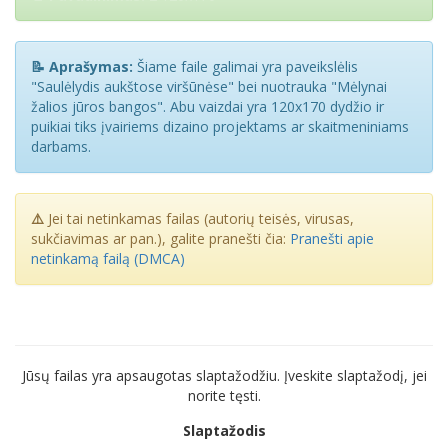
📝 Aprašymas:
Šiame faile galimai yra paveikslėlis
"Saulėlydis aukštose viršūnėse" bei nuotrauka "Mėlynai
žalios jūros bangos". Abu vaizdai yra 120x170 dydžio ir
puikiai tiks įvairiems dizaino projektams ar skaitmeniniams
darbams.
⚠️
Jei tai netinkamas failas (autorių teisės, virusas,
sukčiavimas ar pan.), galite pranešti čia:
Pranešti apie
netinkamą failą (DMCA)
Jūsų failas yra apsaugotas slaptažodžiu. Įveskite slaptažodį, jei
norite tęsti.
Slaptažodis