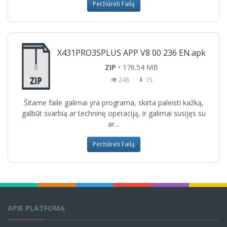
Peržiūrėti Failą
X431PRO3SPLUS APP V8 00 236 EN.apk
ZIP
• 176.54 MB
👁 246
⬇ 15
Šitame faile galimai yra programa, skirta paleisti kažką,
galbūt svarbią ar techninę operaciją, ir galimai susijęs su
ar...
Peržiūrėti Failą
APIE PLATFOMĄ