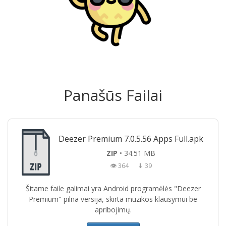
Panašūs Failai
Deezer Premium 7.0.5.56 Apps Full.apk
ZIP
• 34.51 MB
👁 364
⬇ 39
Šitame faile galimai yra Android programėlės "Deezer
Premium" pilna versija, skirta muzikos klausymui be
apribojimų.