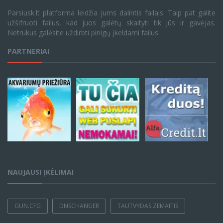
Parsiusk.lt platforma leidžia jums dalintis failais. Taip pat galite
užšifruoti failus, kad juos galėtų skaityti tik jūs ir gavėjas.
Netrukus galėsite uždirbti pinigų įkeldami failus.
PARTNERIAI
NAUJAUSI ĮKĖLIMAI
GUN.CFG
DNSCHANGER
TAUTVYDAS ZEMAITIS