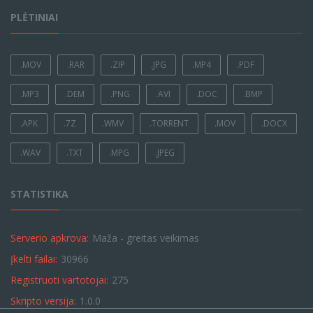
PLĖTINIAI
.MOV
.RAR
.ZIP
.JPG
.MP4
.PDF
.MP3
.DEM
.PNG
.AVI
.DOC
.BMP
.APK
.7Z
.WMV
.TORRENT
.MOV
.DOCX
.WAV
.TXT
.MPG
.JPEG
STATISTIKA
Serverio apkrova:
Maža - greitas veikimas
Įkelti failai:
30966
Registruoti vartotojai:
275
Skripto versija:
1.0.0