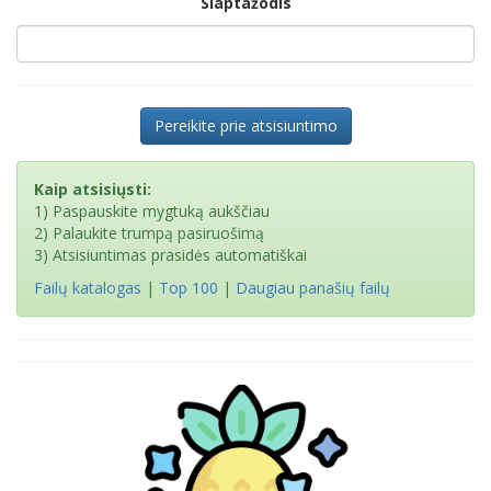
Slaptažodis
Pereikite prie atsisiuntimo
Kaip atsisiųsti:
1) Paspauskite mygtuką aukščiau
2) Palaukite trumpą pasiruošimą
3) Atsisiuntimas prasidės automatiškai
Failų katalogas
|
Top 100
|
Daugiau panašių failų