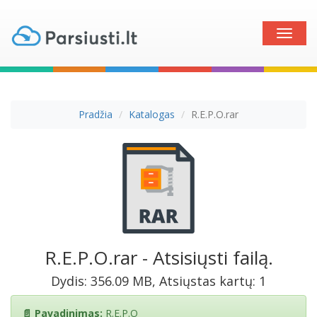
Toggle
naviga
Pradžia
Katalogas
R.E.P.O.rar
R.E.P.O.rar - Atsisiųsti failą.
Dydis: 356.09 MB, Atsiųstas kartų: 1
📄 Pavadinimas:
R.E.P.O