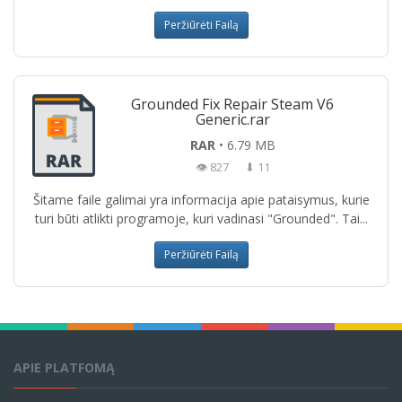
Peržiūrėti Failą
Grounded Fix Repair Steam V6
Generic.rar
RAR
• 6.79 MB
👁 827
⬇ 11
Šitame faile galimai yra informacija apie pataisymus, kurie
turi būti atlikti programoje, kuri vadinasi "Grounded". Tai...
Peržiūrėti Failą
APIE PLATFOMĄ