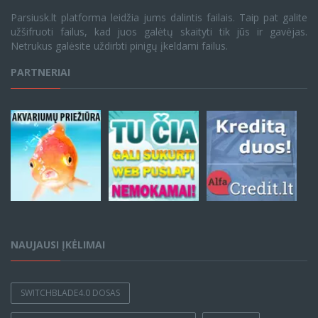
Parsiusk.lt platforma leidžia jums dalintis failais. Taip pat galite
užšifruoti failus, kad juos galėtų skaityti tik jūs ir gavėjas.
Netrukus galėsite uždirbti pinigų įkeldami failus.
PARTNERIAI
NAUJAUSI ĮKĖLIMAI
SWITCHBLADE4.0 DOSAS