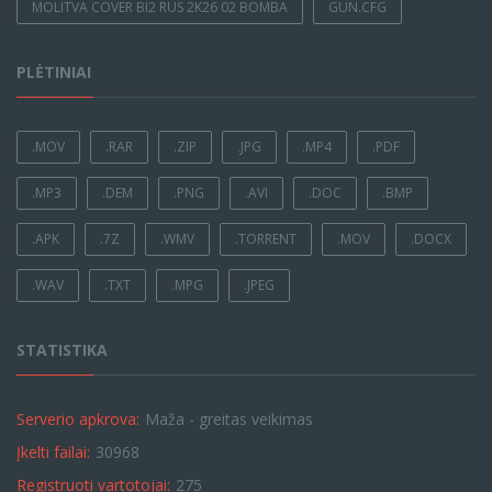
MOLITVA COVER BI2 RUS 2K26 02 BOMBA
GUN.CFG
PLĖTINIAI
.MOV
.RAR
.ZIP
.JPG
.MP4
.PDF
.MP3
.DEM
.PNG
.AVI
.DOC
.BMP
.APK
.7Z
.WMV
.TORRENT
.MOV
.DOCX
.WAV
.TXT
.MPG
.JPEG
STATISTIKA
Serverio apkrova:
Maža - greitas veikimas
Įkelti failai:
30968
Registruoti vartotojai:
275