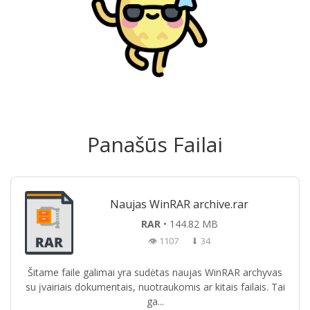
Panašūs Failai
Naujas WinRAR archive.rar
RAR
• 144.82 MB
👁 1107
⬇ 34
Šitame faile galimai yra sudėtas naujas WinRAR archyvas
su įvairiais dokumentais, nuotraukomis ar kitais failais. Tai
ga...