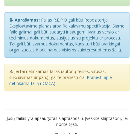
📝 Aprašymas:
Failas R.E.P.O gali būti Repozitorija,
Eksploatavimo planas arba Reikalavimų specifikacija. Šiame
faile galimai gali būti sudaryti ir saugomi įvairius verslo ar
techninius dokumentus, susijusius su projektu ar procesu.
Tai gali būti svarbus dokumentas, kuris turi būti tvarkingai
organizuotas ir prieinamas visiems suinteresuotiems šalių.
⚠️
Jei tai netinkamas failas (autorių teisės, virusas,
sukčiavimas ar pan.), galite pranešti čia:
Pranešti apie
netinkamą failą (DMCA)
Jūsų failas yra apsaugotas slaptažodžiu. Įveskite slaptažodį, jei
norite tęsti.