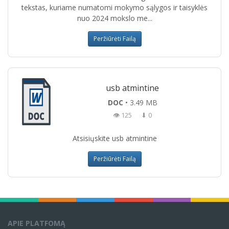
tekstas, kuriame numatomi mokymo sąlygos ir taisyklės
nuo 2024 mokslo me...
Peržiūrėti Failą
usb atmintine
DOC
• 3.49 MB
👁 125
⬇ 0
Atsisiųskite usb atmintine
Peržiūrėti Failą
APIE PLATFOMĄ