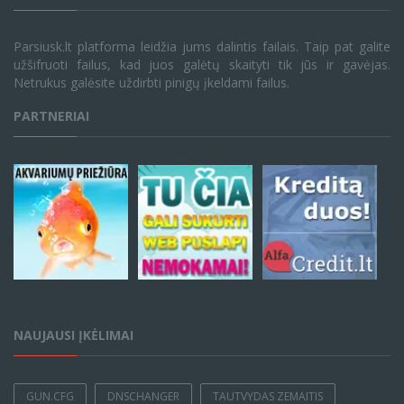
Parsiusk.lt platforma leidžia jums dalintis failais. Taip pat galite
užšifruoti failus, kad juos galėtų skaityti tik jūs ir gavėjas.
Netrukus galėsite uždirbti pinigų įkeldami failus.
PARTNERIAI
NAUJAUSI ĮKĖLIMAI
GUN.CFG
DNSCHANGER
TAUTVYDAS ZEMAITIS