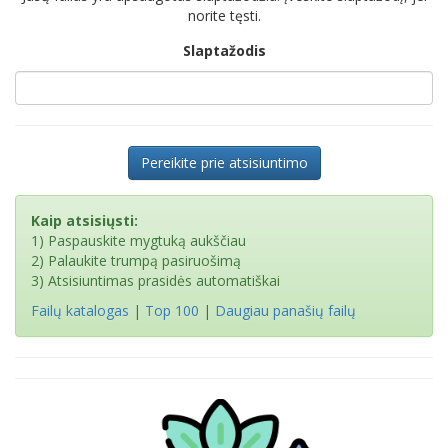
norite tęsti.
Slaptažodis
Pereikite prie atsisiuntimo
Kaip atsisiųsti:
1) Paspauskite mygtuką aukščiau
2) Palaukite trumpą pasiruošimą
3) Atsisiuntimas prasidės automatiškai
Failų katalogas
|
Top 100
|
Daugiau panašių failų