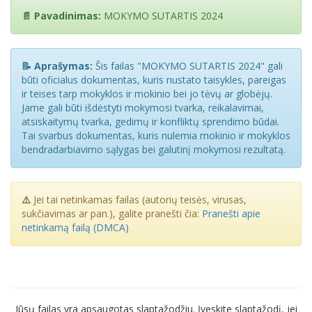
📄 Pavadinimas:
MOKYMO SUTARTIS 2024
📝 Aprašymas:
Šis failas "MOKYMO SUTARTIS 2024" gali
būti oficialus dokumentas, kuris nustato taisykles, pareigas
ir teises tarp mokyklos ir mokinio bei jo tėvų ar globėjų.
Jame gali būti išdėstyti mokymosi tvarka, reikalavimai,
atsiskaitymų tvarka, gedimų ir konfliktų sprendimo būdai.
Tai svarbus dokumentas, kuris nulemia mokinio ir mokyklos
bendradarbiavimo sąlygas bei galutinį mokymosi rezultatą.
⚠️
Jei tai netinkamas failas (autorių teisės, virusas,
sukčiavimas ar pan.), galite pranešti čia:
Pranešti apie
netinkamą failą (DMCA)
Jūsų failas yra apsaugotas slaptažodžiu. Įveskite slaptažodį, jei