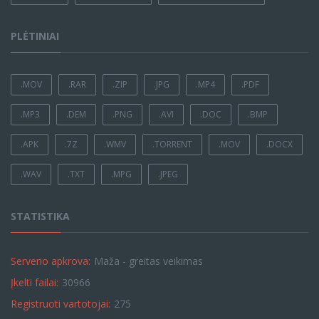
PLĖTINIAI
.MOV
.RAR
.ZIP
.JPG
.MP4
.PDF
.MP3
.DEM
.PNG
.AVI
.DOC
.BMP
.APK
.7Z
.WMV
.TORRENT
.MOV
.DOCX
.WAV
.TXT
.MPG
.JPEG
STATISTIKA
Serverio apkrova:
Maža - greitas veikimas
Įkelti failai:
30966
Registruoti vartotojai:
275