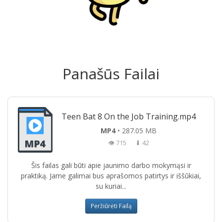
Panašūs Failai
Teen Bat 8 On the Job Training.mp4
MP4
• 287.05 MB
👁 715
⬇ 42
Šis failas gali būti apie jaunimo darbo mokymąsi ir
praktiką. Jame galimai bus aprašomos patirtys ir iššūkiai,
su kuriai...
Peržiūrėti Failą