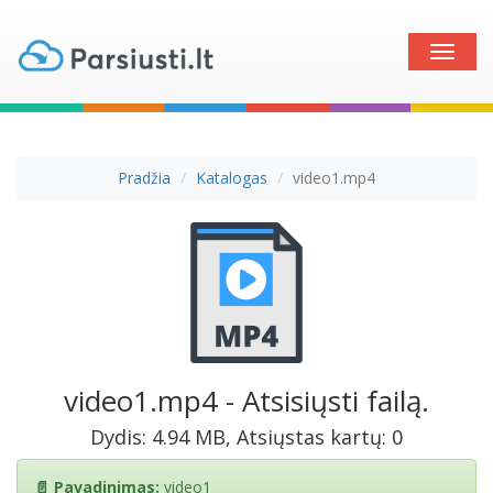
Toggle
naviga
Pradžia
Katalogas
video1.mp4
video1.mp4 - Atsisiųsti failą.
Dydis: 4.94 MB, Atsiųstas kartų: 0
📄 Pavadinimas:
video1