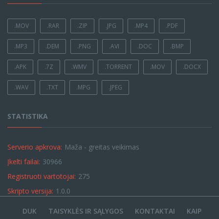
.MOV
.RAR
.ZIP
.JPG
.MP4
.PDF
.MP3
.DEM
.PNG
.AVI
.DOC
.BMP
.APK
.7Z
.WMV
.TORRENT
.MOV
.DOCX
.WAV
.TXT
.MPG
.JPEG
STATISTIKA
Serverio apkrova:
Maža - greitas veikimas
Įkelti failai:
30966
Registruoti vartotojai:
275
Skripto versija:
1.0.0
DUK
TAISYKLĖS IR SĄLYGOS
KONTAKTAI
KAIP