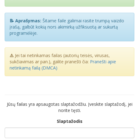
📝 Aprašymas:
Šitame faile galimai rasite trumpą vaizdo
įrašą, galbūt kokią nors akimirką užfiksuotą ar sukurtą
programėlėje.
⚠️
Jei tai netinkamas failas (autorių teisės, virusas,
sukčiavimas ar pan.), galite pranešti čia:
Pranešti apie
netinkamą failą (DMCA)
Jūsų failas yra apsaugotas slaptažodžiu. Įveskite slaptažodį, jei
norite tęsti.
Slaptažodis