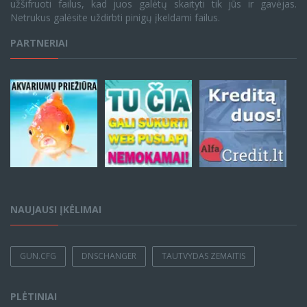
užšifruoti failus, kad juos galėtų skaityti tik jūs ir gavėjas.
Netrukus galėsite uždirbti pinigų įkeldami failus.
PARTNERIAI
NAUJAUSI ĮKĖLIMAI
GUN.CFG
DNSCHANGER
TAUTVYDAS ZEMAITIS
PLĖTINIAI