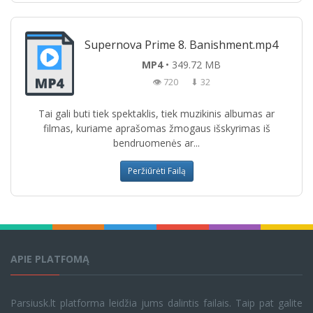
Supernova Prime 8. Banishment.mp4
MP4
• 349.72 MB
👁 720
⬇ 32
Tai gali buti tiek spektaklis, tiek muzikinis albumas ar
filmas, kuriame aprašomas žmogaus išskyrimas iš
bendruomenės ar...
Peržiūrėti Failą
APIE PLATFOMĄ
Parsiusk.lt platforma leidžia jums dalintis failais. Taip pat galite