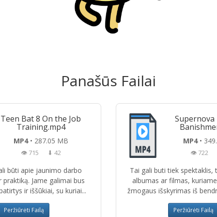
Panašūs Failai
Teen Bat 8 On the Job
Supernova 
Training.mp4
Banishme
MP4
• 287.05 MB
MP4
• 349
👁 715
⬇ 42
👁 722
gali būti apie jaunimo darbo
Tai gali buti tiek spektaklis,
 praktiką. Jame galimai bus
albumas ar filmas, kuriam
irtys ir iššūkiai, su kuriai...
žmogaus išskyrimas iš bendr
Peržiūrėti Failą
Peržiūrėti Failą