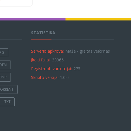
STATISTIKA
Serverio apkrova:
Maža - greitas veikimas
JPG
Įkelti failai:
30966
.DEM
Registruoti vartotojai:
275
.BMP
Skripto versija:
1.0.0
TORRENT
.TXT