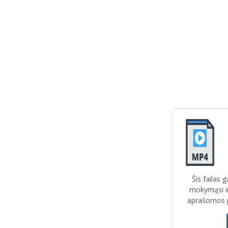
Šis failas 
mokymąsi ir
aprašomos pat