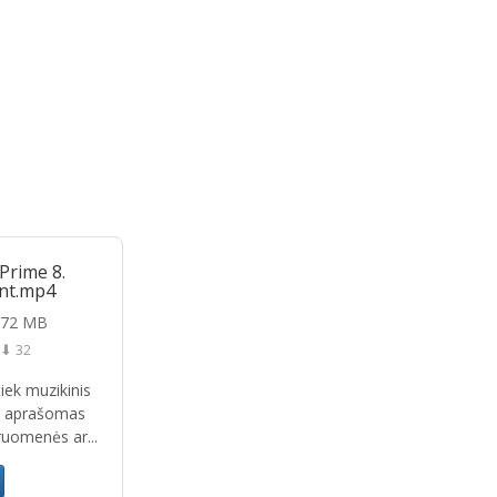
Prime 8.
nt.mp4
.72 MB
⬇ 32
 tiek muzikinis
e aprašomas
uomenės ar...