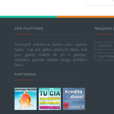
APIE PLATFOMĄ
NAUJAUSI 
Parsiusk.lt platforma leidžia jums dalintis
GUN.CFG
failais. Taip pat galite užšifruoti failus, kad
juos galėtų skaityti tik jūs ir gavėjas.
TAUTVYDAS
Netrukus galėsite uždirbti pinigų įkeldami
failus.
PARTNERIAI