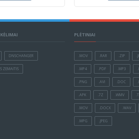
ĮKĖLIMAI
PLĖTINIAI
DNSCHANGER
.MOV
.RAR
.ZIP
.
 ZEMAITIS
.MP4
.PDF
.MP3
.PNG
.AVI
.DOC
.APK
.7Z
.WMV
.
.MOV
.DOCX
.WAV
.MPG
.JPEG