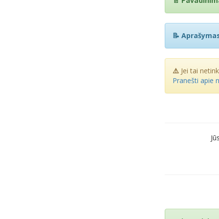
📄 Pavadinim
📝 Aprašymas
⚠️
Jei tai netin
Pranešti apie 
Jū