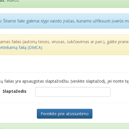
as:
video2
:
Šitame faile galimai slypi vaizdo įrašas, kuriame užfiksuoti įvairūs 
kamas failas (autorių teisės, virusas, sukčiavimas ar pan.), galite praneš
netinkamą failą (DMCA)
sų failas yra apsaugotas slaptažodžiu. Įveskite slaptažodį, jei norite tęs
Slaptažodis
Pereikite prie atsisiuntimo