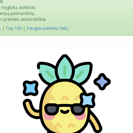
i:
e mygtuką aukščiau
rumpą pasiruošimą
as prasidės automatiškai
s
|
Top 100
|
Daugiau panašių failų