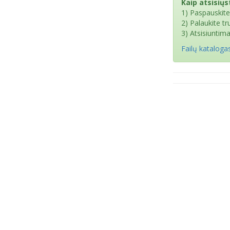
Kaip atsisiųst
1) Paspauskit
2) Palaukite t
3) Atsisiuntim
Failų kataloga