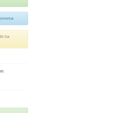
momentai.
ti čia:
ti.