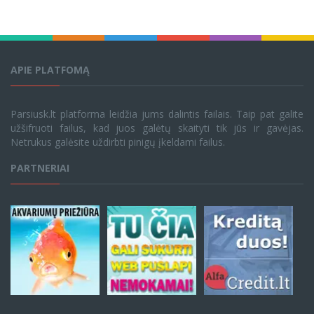
APIE PLATFOMĄ
Parsiusk.lt platforma leidžia jums dalintis failais. Taip pat galite
užšifruoti failus, kad juos galėtų skaityti tik jūs ir gavėjas.
Netrukus galėsite uždirbti pinigų įkeldami failus.
PARTNERIAI