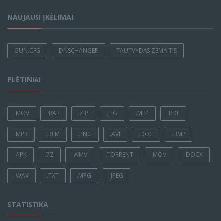
NAUJAUSI ĮKĖLIMAI
GUN.CFG
DNSCHANGER
TAUTVYDAS ZEMAITIS
PLĖTINIAI
.MOV
.RAR
.ZIP
.JPG
.MP4
.PDF
.MP3
.DEM
.PNG
.AVI
.DOC
.BMP
.APK
.7Z
.WMV
.TORRENT
.MOV
.DOCX
.WAV
.TXT
.MPG
.JPEG
STATISTIKA