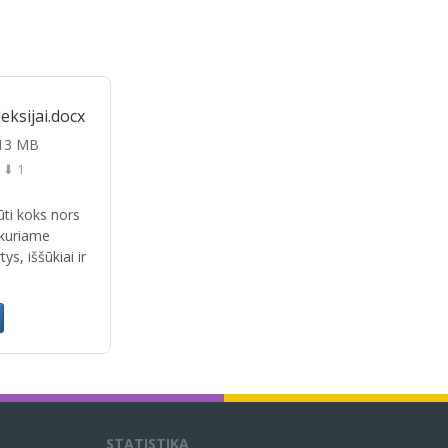
eksijai.docx
.13 MB
⬇ 1
būti koks nors
 kuriame
s, iššūkiai ir
STATISTIKA