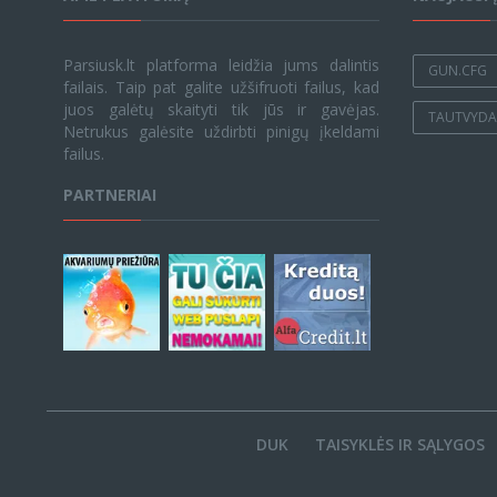
Parsiusk.lt platforma leidžia jums dalintis
GUN.CFG
failais. Taip pat galite užšifruoti failus, kad
juos galėtų skaityti tik jūs ir gavėjas.
TAUTVYDAS
Netrukus galėsite uždirbti pinigų įkeldami
failus.
PARTNERIAI
DUK
TAISYKLĖS IR SĄLYGOS