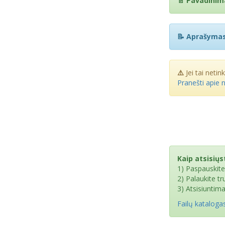
📄 Pavadinim
📝 Aprašymas
⚠️
Jei tai netin
Pranešti apie 
Kaip atsisiųst
1) Paspauskit
2) Palaukite t
3) Atsisiuntim
Failų kataloga