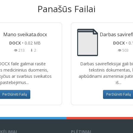
Panašūs Failai
Mano sveikata.docx
Darbas savirefl
DOCX
• 0.02 MB
DOCX
• 0
👁 213
⬇ 2
👁 503
OCX faile galimai rasite
Darbas savirefleksijai gali 
s medicininius duomenis,
tekstinis dokumentas,
kyčius ar svarbius sveikatos
apibūdinami asmeniniai patirty
pastebėjimus...
iš...
Peržiūrėti Failą
Peržiūrėti Failą
ĮKĖLIMAI
PLĖTINIAI