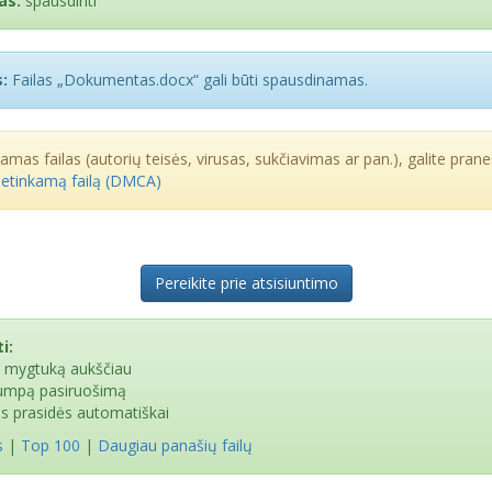
as:
spausdinti
:
Failas „Dokumentas.docx“ gali būti spausdinamas.
kamas failas (autorių teisės, virusas, sukčiavimas ar pan.), galite praneš
netinkamą failą (DMCA)
Pereikite prie atsisiuntimo
i:
e mygtuką aukščiau
rumpą pasiruošimą
as prasidės automatiškai
s
|
Top 100
|
Daugiau panašių failų