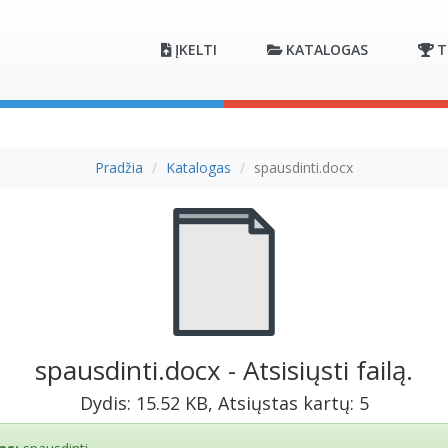
ĮKELTI
KATALOGAS
T
Pradžia
Katalogas
spausdinti.docx
spausdinti.docx - Atsisiųsti failą.
Dydis: 15.52 KB, Atsiųstas kartų: 5