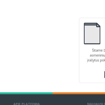
Šitame D
asmeniniu
įrašytus po
APIE PLATFOMĄ
NAUJAUSI 