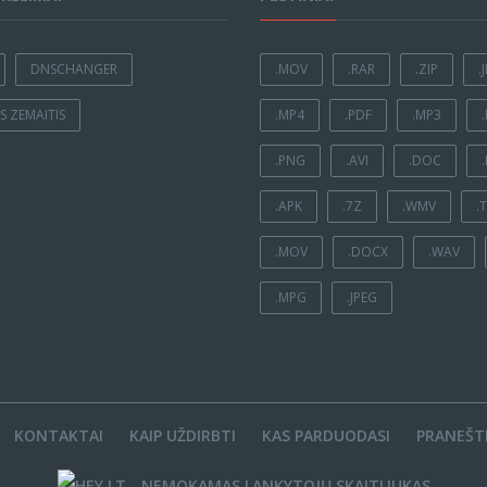
DNSCHANGER
.MOV
.RAR
.ZIP
.
 ZEMAITIS
.MP4
.PDF
.MP3
.PNG
.AVI
.DOC
.APK
.7Z
.WMV
.
.MOV
.DOCX
.WAV
.MPG
.JPEG
KONTAKTAI
KAIP UŽDIRBTI
KAS PARDUODASI
PRANEŠTI