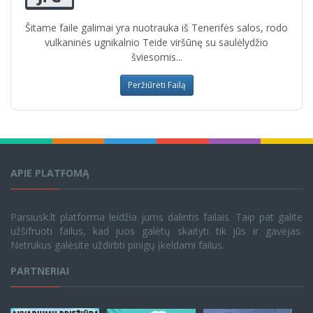
Šitame faile galimai yra nuotrauka iš Tenerifės salos, rodo
vulkaninės ugnikalnio Teide viršūnę su saulėlydžio
šviesomis...
Peržiūrėti Failą
APIE PLATFOMĄ
Parsiusk.lt platforma leidžia jums dalintis failais. Taip pat galite
užšifruoti failus, kad juos galėtų skaityti tik jūs ir gavėjas.
Netrukus galėsite uždirbti pinigų įkeldami failus.
PARTNERIAI