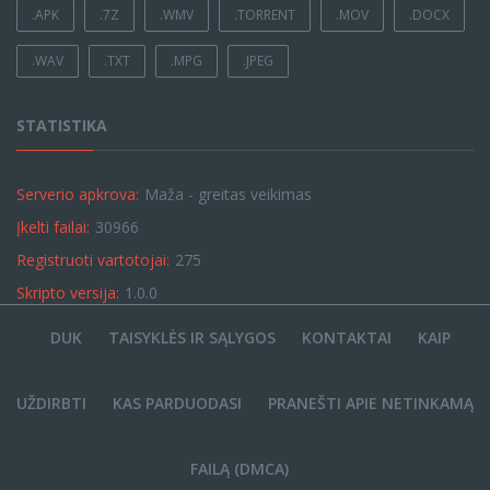
.APK
.7Z
.WMV
.TORRENT
.MOV
.DOCX
.WAV
.TXT
.MPG
.JPEG
STATISTIKA
Serverio apkrova:
Maža - greitas veikimas
Įkelti failai:
30966
Registruoti vartotojai:
275
Skripto versija:
1.0.0
DUK
TAISYKLĖS IR SĄLYGOS
KONTAKTAI
KAIP
UŽDIRBTI
KAS PARDUODASI
PRANEŠTI APIE NETINKAMĄ
FAILĄ (DMCA)