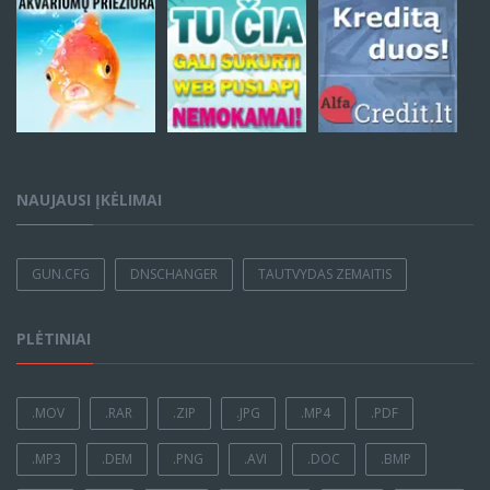
NAUJAUSI ĮKĖLIMAI
GUN.CFG
DNSCHANGER
TAUTVYDAS ZEMAITIS
PLĖTINIAI
.MOV
.RAR
.ZIP
.JPG
.MP4
.PDF
.MP3
.DEM
.PNG
.AVI
.DOC
.BMP