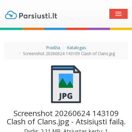
Toggle
naviga
Pradžia
Katalogas
Screenshot 20260624 143109 Clash of Clans.jpg
Screenshot 20260624 143109
Clash of Clans.jpg - Atsisiųsti failą.
Dydis: 2.11 MB, Atsiųstas kartų: 1