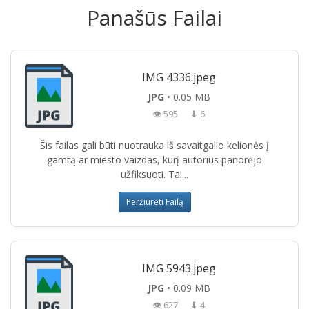
Panašūs Failai
IMG 4336.jpeg
JPG
• 0.05 MB
👁 595
⬇ 6
Šis failas gali būti nuotrauka iš savaitgalio kelionės į
gamtą ar miesto vaizdas, kurį autorius panorėjo
užfiksuoti. Tai...
Peržiūrėti Failą
IMG 5943.jpeg
JPG
• 0.09 MB
👁 627
⬇ 4