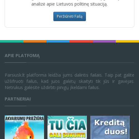
analizė apie Lietuvos politinę situaciją.
Peržiūrėti Failą
APIE PLATFOMĄ
Parsiusk.lt platforma leidžia jums dalintis failais. Taip pat galite
užšifruoti failus, kad juos galėtų skaityti tik jūs ir gavėjas.
Netrukus galėsite uždirbti pinigų įkeldami failus.
PARTNERIAI