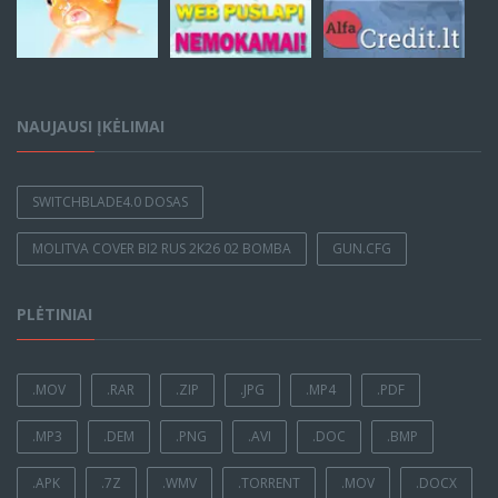
NAUJAUSI ĮKĖLIMAI
SWITCHBLADE4.0 DOSAS
MOLITVA COVER BI2 RUS 2K26 02 BOMBA
GUN.CFG
PLĖTINIAI
.MOV
.RAR
.ZIP
.JPG
.MP4
.PDF
.MP3
.DEM
.PNG
.AVI
.DOC
.BMP
.APK
.7Z
.WMV
.TORRENT
.MOV
.DOCX