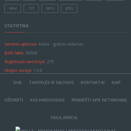
.WAV
.TXT
.MPG
.JPEG
STATISTIKA
Serverio apkrova:
Maža - greitas veikimas
Įkelti failai:
30968
Registruoti vartotojai:
275
Skripto versija:
1.0.0
DUK
TAISYKLĖS IR SĄLYGOS
KONTAKTAI
KAIP
UŽDIRBTI
KAS PARDUODASI
PRANEŠTI APIE NETINKAMĄ
FAILĄ (DMCA)