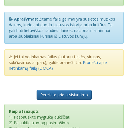
📝 Aprašymas:
Žitame faile galimai yra susietos muzikos
dainos, kurios atiduoda Lietuvos istoriją arba kultūrą. Tai
gali buti lietuviškos liaudies dainos, nacionaliniai himnai
arba šiuolaikiniai kūriniai iš Lietuvos kūrėjų.
⚠️
Jei tai netinkamas failas (autorių teisės, virusas,
sukčiavimas ar pan.), galite pranešti čia:
Pranešti apie
netinkamą failą (DMCA)
Pereikite prie atsisiuntimo
Kaip atsisiųsti:
1) Paspauskite mygtuką aukščiau
2) Palaukite trumpą pasiruošimą