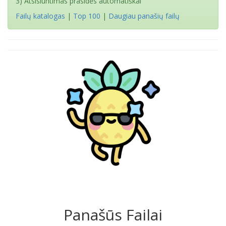
3) Atsisiuntimas prasidės automatiškai
Failų katalogas
|
Top 100
|
Daugiau panašių failų
Panašūs Failai