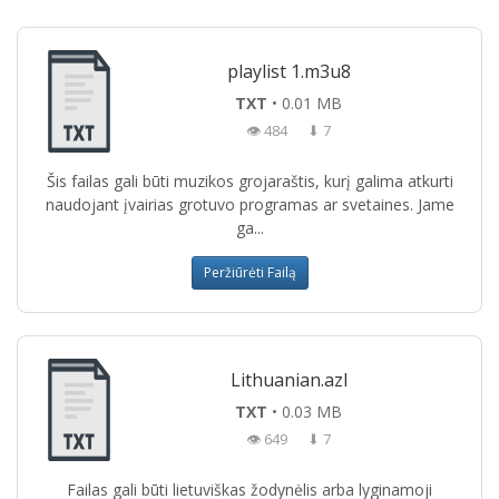
playlist 1.m3u8
TXT
• 0.01 MB
👁 484
⬇ 7
Šis failas gali būti muzikos grojaraštis, kurį galima atkurti
naudojant įvairias grotuvo programas ar svetaines. Jame
ga...
Peržiūrėti Failą
Lithuanian.azl
TXT
• 0.03 MB
👁 649
⬇ 7
Failas gali būti lietuviškas žodynėlis arba lyginamoji