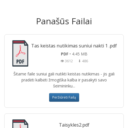
Panašūs Failai
Tas keistas nutikimas suniui nakti 1 .pdf
PDF
• 4.45 MB
👁 3612
⬇ 486
Šitame faile suniui gali nutikti keistas nutikimas - jis gali
pradėti kalbėti žmogiška kalba ir pasakyti savo
šeimininku...
Peržiūrėti Failą
Taisykles2.pdf