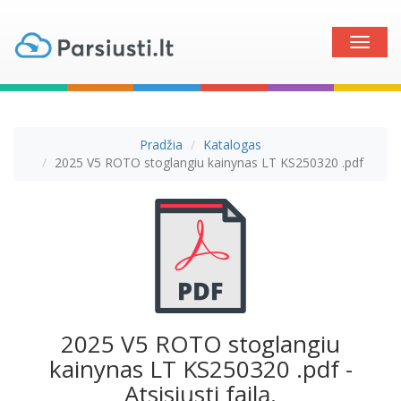
Toggle
naviga
Pradžia
Katalogas
2025 V5 ROTO stoglangiu kainynas LT KS250320 .pdf
2025 V5 ROTO stoglangiu
kainynas LT KS250320 .pdf -
Atsisiųsti failą.