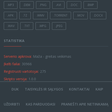
.MP3
.DEM
.PNG
.AVI
.DOC
.BMP
.APK
.7Z
.WMV
.TORRENT
.MOV
.DOCX
.WAV
.TXT
.MPG
.JPEG
STATISTIKA
Serverio apkrova:
Maža - greitas veikimas
Įkelti failai:
30966
Registruoti vartotojai:
275
Skripto versija:
1.0.0
DUK
TAISYKLĖS IR SĄLYGOS
KONTAKTAI
KAIP
UŽDIRBTI
KAS PARDUODASI
PRANEŠTI APIE NETINKAMĄ