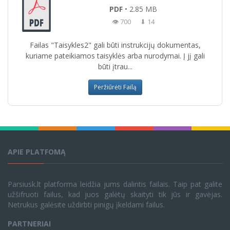
PDF
• 2.85 MB
👁 700
⬇ 14
Failas "Taisykles2" gali būti instrukcijų dokumentas,
kuriame pateikiamos taisyklės arba nurodymai. Į jį gali
būti įtrau...
Peržiūrėti Failą
APIE PLATFOMĄ
Parsiusk.lt platforma leidžia jums dalintis failais. Taip pat galite
užšifruoti failus, kad juos galėtų skaityti tik jūs ir gavėjas.
Netrukus galėsite uždirbti pinigų įkeldami failus.
PARTNERIAI