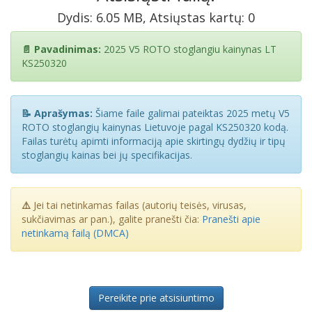
Dydis: 6.05 MB, Atsiųstas kartų: 0
📄 Pavadinimas:
2025 V5 ROTO stoglangiu kainynas LT
KS250320
📝 Aprašymas:
Šiame faile galimai pateiktas 2025 metų V5
ROTO stoglangių kainynas Lietuvoje pagal KS250320 kodą.
Failas turėtų apimti informaciją apie skirtingų dydžių ir tipų
stoglangių kainas bei jų specifikacijas.
⚠️
Jei tai netinkamas failas (autorių teisės, virusas,
sukčiavimas ar pan.), galite pranešti čia:
Pranešti apie
netinkamą failą (DMCA)
Pereikite prie atsisiuntimo