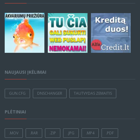
NAUJAUSI ĮKĖLIMAI
GUN.CFG
DNSCHANGER
TAUTVYDAS ZEMAITIS
PLĖTINIAI
.MOV
.RAR
.ZIP
.JPG
.MP4
.PDF