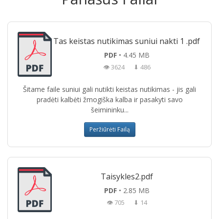
Tas keistas nutikimas suniui nakti 1 .pdf
PDF
• 4.45 MB
👁 3624
⬇ 486
Šitame faile suniui gali nutikti keistas nutikimas - jis gali
pradėti kalbėti žmogiška kalba ir pasakyti savo
šeimininku...
Peržiūrėti Failą
Taisykles2.pdf
PDF
• 2.85 MB
👁 705
⬇ 14