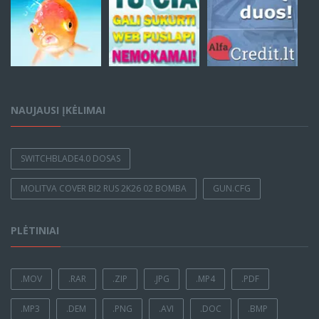
NAUJAUSI ĮKĖLIMAI
SWITCHBLADE4.0 DOSAS
MOLITVA COVER BI2 RUS 2K26 02 BOMBA
GUN.CFG
PLĖTINIAI
.MOV
.RAR
.ZIP
.JPG
.MP4
.PDF
.MP3
.DEM
.PNG
.AVI
.DOC
.BMP