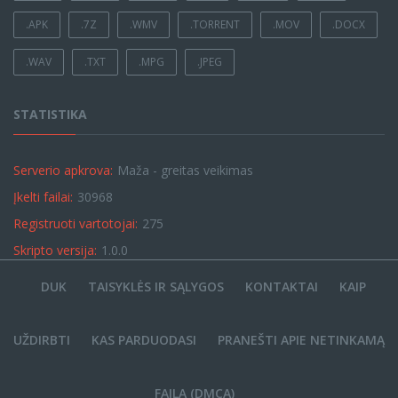
.APK
.7Z
.WMV
.TORRENT
.MOV
.DOCX
.WAV
.TXT
.MPG
.JPEG
STATISTIKA
Serverio apkrova:
Maža - greitas veikimas
Įkelti failai:
30968
Registruoti vartotojai:
275
Skripto versija:
1.0.0
DUK
TAISYKLĖS IR SĄLYGOS
KONTAKTAI
KAIP
UŽDIRBTI
KAS PARDUODASI
PRANEŠTI APIE NETINKAMĄ
FAILĄ (DMCA)