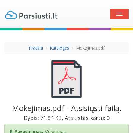
Toggle
naviga
Pradžia
Katalogas
Mokejimas.pdf
Mokejimas.pdf - Atsisiųsti failą.
Dydis: 71.84 KB, Atsiųstas kartų: 0
📄 Pavadinimas:
Mokejimas