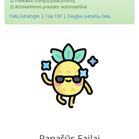
2) Palaukite trumpą pasiruošimą
3) Atsisiuntimas prasidės automatiškai
Failų katalogas
|
Top 100
|
Daugiau panašių failų
Panašūs Failai