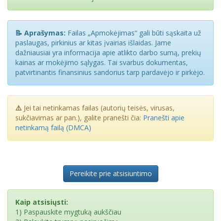
📝 Aprašymas:
Failas „Apmokėjimas“ gali būti sąskaita už
paslaugas, pirkinius ar kitas įvairias išlaidas. Jame
dažniausiai yra informacija apie atlikto darbo sumą, prekių
kainas ar mokėjimo sąlygas. Tai svarbus dokumentas,
patvirtinantis finansinius sandorius tarp pardavėjo ir pirkėjo.
⚠️
Jei tai netinkamas failas (autorių teisės, virusas,
sukčiavimas ar pan.), galite pranešti čia:
Pranešti apie
netinkamą failą (DMCA)
Pereikite prie atsisiuntimo
Kaip atsisiųsti:
1) Paspauskite mygtuką aukščiau