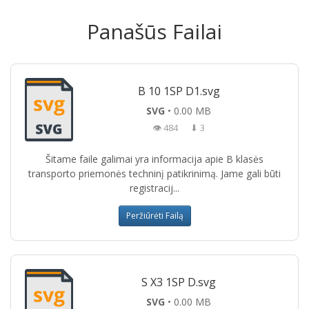
Panašūs Failai
B 10 1SP D1.svg
SVG
• 0.00 MB
👁 484
⬇ 3
Šitame faile galimai yra informacija apie B klasės
transporto priemonės techninį patikrinimą. Jame gali būti
registracij...
Peržiūrėti Failą
S X3 1SP D.svg
SVG
• 0.00 MB