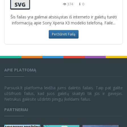
👁 374
⬇ 0
Šis failas yra galimai atsisiųstas iš interneto ir galėtų turėti
informaciją apie Sony Xperia X3 modelio telefoną. Faile...
Peržiūrėti Failą
APIE PLATFOMĄ
Parsiusk.lt platforma leidžia jums dalintis failais. Taip pat galite
užšifruoti failus, kad juos galėtų skaityti tik jūs ir gavėjas.
Netrukus galėsite uždirbti pinigų įkeldami failus.
PARTNERIAI