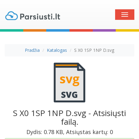
Toggle
naviga
Pradžia
Katalogas
S X0 1SP 1NP D.svg
S X0 1SP 1NP D.svg - Atsisiųsti
failą.
Dydis: 0.78 KB, Atsiųstas kartų: 0