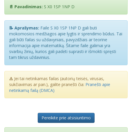
📄 Pavadinimas:
S X0 1SP 1NP D
📝 Aprašymas:
Faile S X0 1SP 1NP D gali buti
mokomosios medžiagos apie lygtis ir sprendimo būdus. Tai
gali būti failas su uždavyniais, pavyzdžiais ar teorine
informacija apie matematiką. Šitame faile galimai yra
svarbių žinių, kurios gali padėti suprasti ir išmokti spręsti
tam tikrus uždavinius.
⚠️
Jei tai netinkamas failas (autorių teisės, virusas,
sukčiavimas ar pan.), galite pranešti čia:
Pranešti apie
netinkamą failą (DMCA)
Pereikite prie atsisiuntimo