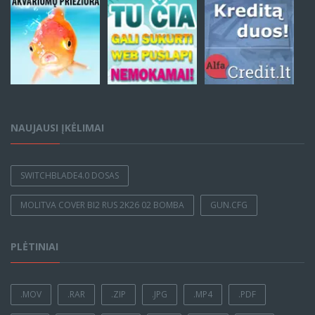
NAUJAUSI ĮKĖLIMAI
SWITCHBLADE4.0 DOSAS
MOLITVA COVER BI2 RUS 2K26 02 BOMBA
GUN.CFG
PLĖTINIAI
.MOV
.RAR
.ZIP
.JPG
.MP4
.PDF