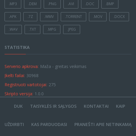
.MP3
.DEM
.PNG
.AVI
.DOC
.BMP
.APK
.7Z
.WMV
.TORRENT
.MOV
.DOCX
.WAV
.TXT
.MPG
.JPEG
STATISTIKA
Serverio apkrova:
Maža - greitas veikimas
Įkelti failai:
30968
Registruoti vartotojai:
275
Skripto versija:
1.0.0
DUK
TAISYKLĖS IR SĄLYGOS
KONTAKTAI
KAIP
UŽDIRBTI
KAS PARDUODASI
PRANEŠTI APIE NETINKAMĄ