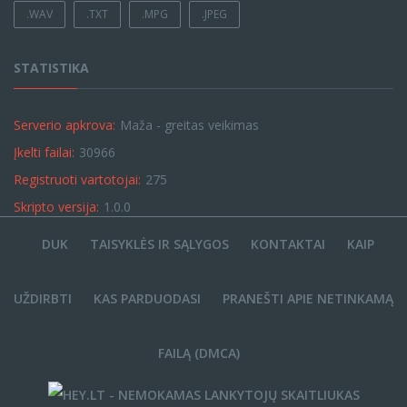
.WAV
.TXT
.MPG
.JPEG
STATISTIKA
Serverio apkrova:
Maža - greitas veikimas
Įkelti failai:
30966
Registruoti vartotojai:
275
Skripto versija:
1.0.0
DUK
TAISYKLĖS IR SĄLYGOS
KONTAKTAI
KAIP
UŽDIRBTI
KAS PARDUODASI
PRANEŠTI APIE NETINKAMĄ
FAILĄ (DMCA)