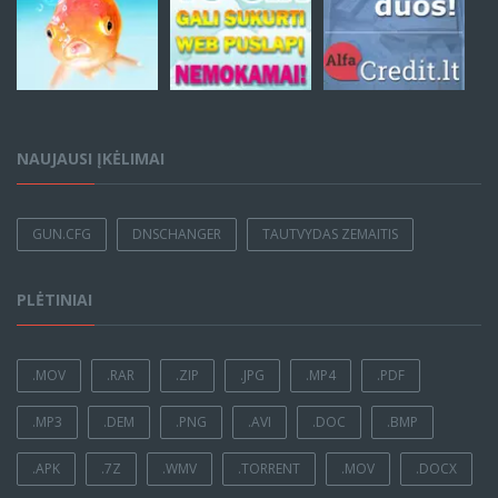
NAUJAUSI ĮKĖLIMAI
GUN.CFG
DNSCHANGER
TAUTVYDAS ZEMAITIS
PLĖTINIAI
.MOV
.RAR
.ZIP
.JPG
.MP4
.PDF
.MP3
.DEM
.PNG
.AVI
.DOC
.BMP
.APK
.7Z
.WMV
.TORRENT
.MOV
.DOCX