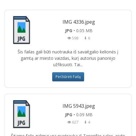
IMG 4336.jpeg
JPG
• 0.05 MB
👁 598
⬇ 6
Šis failas gali būti nuotrauka iš savaitgalio kelionės į
gamtą ar miesto vaizdas, kurį autorius panorėjo
užfiksuoti. Tai...
Peržiūrėti Failą
IMG 5943.jpeg
JPG
• 0.09 MB
👁 627
⬇ 4
Šitame faile galimai yra nuotrauka iš Tenerifės salos, rodo