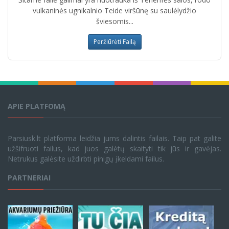
vulkaninės ugnikalnio Teide viršūnę su saulėlydžio
šviesomis...
Peržiūrėti Failą
APIE PLATFOMĄ
Parsiusk.lt platforma leidžia jums dalintis failais. Taip pat galite
užšifruoti failus, kad juos galėtų skaityti tik jūs ir gavėjas.
Netrukus galėsite uždirbti pinigų įkeldami failus.
PARTNERIAI