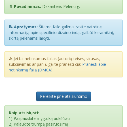
📄 Pavadinimas:
Dekanteris Pelenu g.
📝 Aprašymas:
Šitame faile galimai rasite vaizdinę
informaciją apie specifinio dizaino indą, galbūt keramikinį,
skirtą pelenams laikyti.
⚠️
Jei tai netinkamas failas (autorių teisės, virusas,
sukčiavimas ar pan.), galite pranešti čia:
Pranešti apie
netinkamą failą (DMCA)
Pereikite prie atsisiuntimo
Kaip atsisiųsti:
1) Paspauskite mygtuką aukščiau
2) Palaukite trumpą pasiruošimą