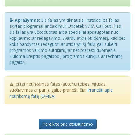
📝 Aprašymas:
Šis failas yra tikriausiai instalacijos failas
skirtas programai ar žaidimui 'Undetek v7.6'. Gali būti, kad
šis failas yra užkoduotas arba specialiai apsaugotas nuo
kopijavimo ar redagavimo. Svarbu atkreipti dėmesį, kad bet
koks bandymas redaguoti ar atidaryti šį failą gali sukelti
programos veikimo sutrikimų ar net prarasti duomenis.
Siūloma kreiptis pagalbos į programos kūrėjus ar techninę
pagalbą.
⚠️
Jei tai netinkamas failas (autorių teisės, virusas,
sukčiavimas ar pan.), galite pranešti čia:
Pranešti apie
netinkamą failą (DMCA)
Pereikite prie atsisiuntimo