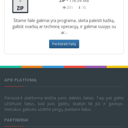
ZIP
• 176.54 MB
👁 251
⬇ 15
Šitame faile galimai yra programa, skirta paleisti kažką,
galbūt svarbią ar techninę operaciją, ir galimai susijęs su
ar...
Peržiūrėti Failą
APIE PLATFOMĄ
Parsiusk.lt platforma leidžia jums dalintis failais. Taip pat galite
užšifruoti failus, kad juos galėtų skaityti tik jūs ir gavėjas.
Netrukus galėsite uždirbti pinigų įkeldami failus.
PARTNERIAI