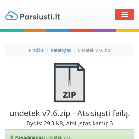
Toggle
naviga
Pradžia
Katalogas
undetek v7.6.zip
undetek v7.6.zip - Atsisiųsti failą.
Dydis: 29.3 KB, Atsiųstas kartų: 3
📄 Pavadinimas:
undetek v7.6