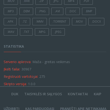
.MOV
.RAR
.ZIP
.JPG
.MP4
.PDF
.MP3
.DEM
.PNG
.AVI
.DOC
.BMP
.APK
.7Z
.WMV
.TORRENT
.MOV
.DOCX
.WAV
.TXT
.MPG
.JPEG
STATISTIKA
Serverio apkrova:
Maža - greitas veikimas
Įkelti failai:
30967
Registruoti vartotojai:
275
Skripto versija:
1.0.0
DUK
TAISYKLĖS IR SĄLYGOS
KONTAKTAI
KAIP
UŽDIRBTI
KAS PARDUODASI
PRANEŠTI APIE NETINKAMĄ