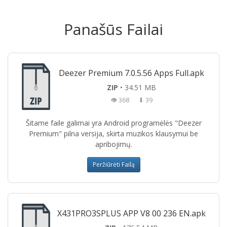
Panašūs Failai
Deezer Premium 7.0.5.56 Apps Full.apk
ZIP
• 34.51 MB
👁 368
⬇ 39
Šitame faile galimai yra Android programėlės "Deezer
Premium" pilna versija, skirta muzikos klausymui be
apribojimų.
Peržiūrėti Failą
X431PRO3SPLUS APP V8 00 236 EN.apk