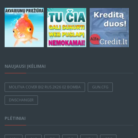
NAUJAUSI ĮKĖLIMAI
MOLITVA COVER BI2 RUS 2K26 02 BOMBA
GUN.CFG
DNSCHANGER
PLĖTINIAI