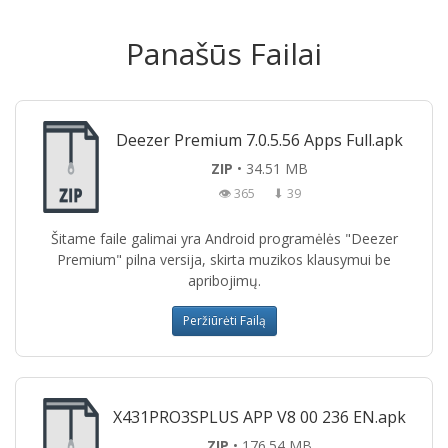
Panašūs Failai
Deezer Premium 7.0.5.56 Apps Full.apk
ZIP
• 34.51 MB
👁 365
⬇ 39
Šitame faile galimai yra Android programėlės "Deezer
Premium" pilna versija, skirta muzikos klausymui be
apribojimų.
Peržiūrėti Failą
X431PRO3SPLUS APP V8 00 236 EN.apk
ZIP
• 176.54 MB