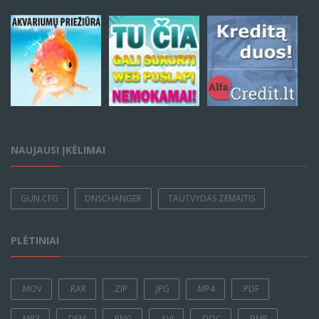
NAUJAUSI ĮKĖLIMAI
GUN.CFG
DNSCHANGER
TAUTVYDAS ZEMAITIS
PLĖTINIAI
.MOV
.RAR
.ZIP
.JPG
.MP4
.PDF
.MP3
.DEM
.PNG
.AVI
.DOC
.BMP