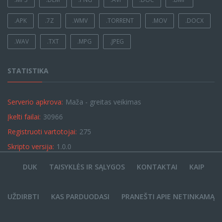
.APK
.7Z
.WMV
.TORRENT
.MOV
.DOCX
.WAV
.TXT
.MPG
.JPEG
STATISTIKA
Serverio apkrova:
Maža - greitas veikimas
Įkelti failai:
30966
Registruoti vartotojai:
275
Skripto versija:
1.0.0
DUK
TAISYKLĖS IR SĄLYGOS
KONTAKTAI
KAIP
UŽDIRBTI
KAS PARDUODASI
PRANEŠTI APIE NETINKAMĄ