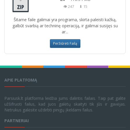
👁 247
⬇ 15
Šitame faile galimai yra programa, skirta paleisti kažką,
galbūt svarbią ar techninę operaciją, ir galimai susijęs su
ar...
Peržiūrėti Failą
APIE PLATFOMĄ
Parsiusk.lt platforma leidžia jums dalintis failais. Taip pat galite
užšifruoti failus, kad juos galėtų skaityti tik jūs ir gavėjas.
Netrukus galėsite uždirbti pinigų įkeldami failus.
PARTNERIAI