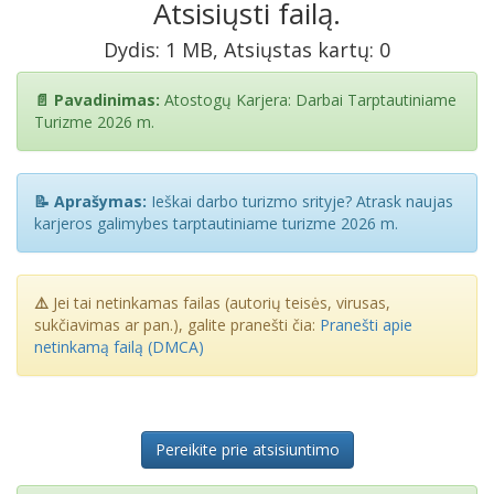
Atsisiųsti failą.
Dydis: 1 MB, Atsiųstas kartų: 0
📄 Pavadinimas:
Atostogų Karjera: Darbai Tarptautiniame
Turizme 2026 m.
📝 Aprašymas:
Ieškai darbo turizmo srityje? Atrask naujas
karjeros galimybes tarptautiniame turizme 2026 m.
⚠️
Jei tai netinkamas failas (autorių teisės, virusas,
sukčiavimas ar pan.), galite pranešti čia:
Pranešti apie
netinkamą failą (DMCA)
Pereikite prie atsisiuntimo