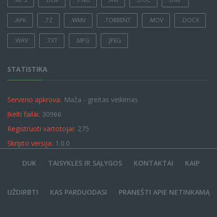
.APK
.7Z
.WMV
.TORRENT
.MOV
.DOCX
.WAV
.TXT
.MPG
.JPEG
STATISTIKA
Serverio apkrova:
Maža - greitas veikimas
Įkelti failai:
30966
Registruoti vartotojai:
275
Skripto versija:
1.0.0
DUK
TAISYKLĖS IR SĄLYGOS
KONTAKTAI
KAIP
UŽDIRBTI
KAS PARDUODASI
PRANEŠTI APIE NETINKAMĄ