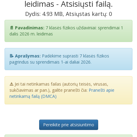
leidimas - Atsisiųsti failą.
Dydis: 4.93 MB, Atsiųstas kartų: 0
📄 Pavadinimas:
7 klasės fizikos uždaviniai: sprendimai 1
dalis 2026 m. leidimas
📝 Aprašymas:
Padėkime suprasti 7 klasės fizikos
pagrindus su sprendimais 1-ai daliai 2026.
⚠️
Jei tai netinkamas failas (autorių teisės, virusas,
sukčiavimas ar pan.), galite pranešti čia:
Pranešti apie
netinkamą failą (DMCA)
Pereikite prie atsisiuntimo