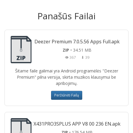
Panašūs Failai
Deezer Premium 7.0.5.56 Apps Full.apk
ZIP
• 34.51 MB
👁 367
⬇ 39
Šitame faile galimai yra Android programėlės "Deezer
Premium" pilna versija, skirta muzikos klausymui be
apribojimų.
Peržiūrėti Failą
X431PRO3SPLUS APP V8 00 236 EN.apk
ZIP
• 176.54 MB