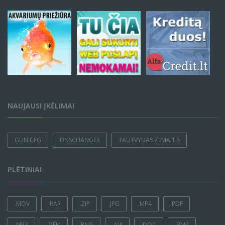
NAUJAUSI ĮKĖLIMAI
GUN.CFG
DNSCHANGER
TAUTVYDAS ZEMAITIS
PLĖTINIAI
.MOV
.RAR
.ZIP
.JPG
.MP4
.PDF
.MP3
.DEM
.PNG
.AVI
.DOC
.BMP