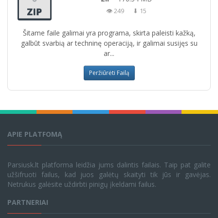
👁 249
⬇ 15
Šitame faile galimai yra programa, skirta paleisti kažką,
galbūt svarbią ar techninę operaciją, ir galimai susijęs su
ar...
Peržiūrėti Failą
APIE PLATFOMĄ
Parsiusk.lt platforma leidžia jums dalintis failais. Taip pat galite
užšifruoti failus, kad juos galėtų skaityti tik jūs ir gavėjas.
Netrukus galėsite uždirbti pinigų įkeldami failus.
PARTNERIAI