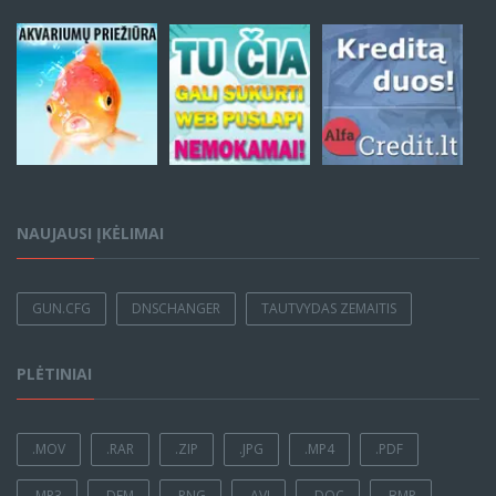
NAUJAUSI ĮKĖLIMAI
GUN.CFG
DNSCHANGER
TAUTVYDAS ZEMAITIS
PLĖTINIAI
.MOV
.RAR
.ZIP
.JPG
.MP4
.PDF
.MP3
.DEM
.PNG
.AVI
.DOC
.BMP