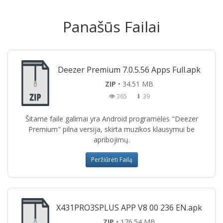
Panašūs Failai
Deezer Premium 7.0.5.56 Apps Full.apk
ZIP
• 34.51 MB
👁 365
⬇ 39
Šitame faile galimai yra Android programėlės "Deezer
Premium" pilna versija, skirta muzikos klausymui be
apribojimų.
Peržiūrėti Failą
X431PRO3SPLUS APP V8 00 236 EN.apk
ZIP
• 176.54 MB