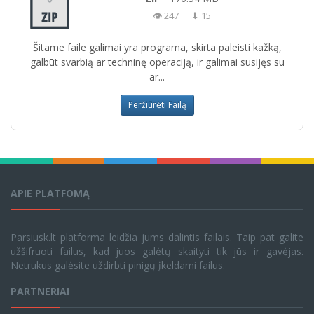
👁 247
⬇ 15
Šitame faile galimai yra programa, skirta paleisti kažką,
galbūt svarbią ar techninę operaciją, ir galimai susijęs su
ar...
Peržiūrėti Failą
APIE PLATFOMĄ
Parsiusk.lt platforma leidžia jums dalintis failais. Taip pat galite
užšifruoti failus, kad juos galėtų skaityti tik jūs ir gavėjas.
Netrukus galėsite uždirbti pinigų įkeldami failus.
PARTNERIAI