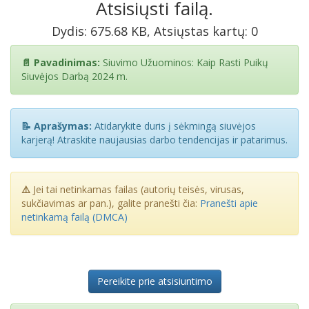
Atsisiųsti failą.
Dydis: 675.68 KB, Atsiųstas kartų: 0
📄 Pavadinimas:
Siuvimo Užuominos: Kaip Rasti Puikų
Siuvėjos Darbą 2024 m.
📝 Aprašymas:
Atidarykite duris į sėkmingą siuvėjos
karjerą! Atraskite naujausias darbo tendencijas ir patarimus.
⚠️
Jei tai netinkamas failas (autorių teisės, virusas,
sukčiavimas ar pan.), galite pranešti čia:
Pranešti apie
netinkamą failą (DMCA)
Pereikite prie atsisiuntimo