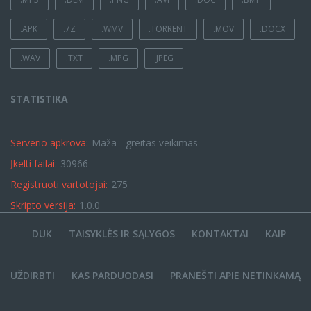
.APK
.7Z
.WMV
.TORRENT
.MOV
.DOCX
.WAV
.TXT
.MPG
.JPEG
STATISTIKA
Serverio apkrova:
Maža - greitas veikimas
Įkelti failai:
30966
Registruoti vartotojai:
275
Skripto versija:
1.0.0
DUK
TAISYKLĖS IR SĄLYGOS
KONTAKTAI
KAIP
UŽDIRBTI
KAS PARDUODASI
PRANEŠTI APIE NETINKAMĄ