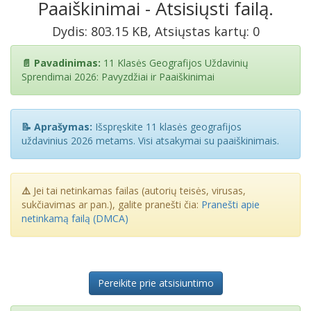
Paaiškinimai - Atsisiųsti failą.
Dydis: 803.15 KB, Atsiųstas kartų: 0
📄 Pavadinimas:
11 Klasės Geografijos Uždavinių
Sprendimai 2026: Pavyzdžiai ir Paaiškinimai
📝 Aprašymas:
Išspręskite 11 klasės geografijos
uždavinius 2026 metams. Visi atsakymai su paaiškinimais.
⚠️
Jei tai netinkamas failas (autorių teisės, virusas,
sukčiavimas ar pan.), galite pranešti čia:
Pranešti apie
netinkamą failą (DMCA)
Pereikite prie atsisiuntimo