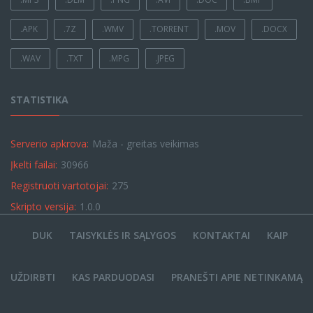
.APK
.7Z
.WMV
.TORRENT
.MOV
.DOCX
.WAV
.TXT
.MPG
.JPEG
STATISTIKA
Serverio apkrova:
Maža - greitas veikimas
Įkelti failai:
30966
Registruoti vartotojai:
275
Skripto versija:
1.0.0
DUK
TAISYKLĖS IR SĄLYGOS
KONTAKTAI
KAIP
UŽDIRBTI
KAS PARDUODASI
PRANEŠTI APIE NETINKAMĄ