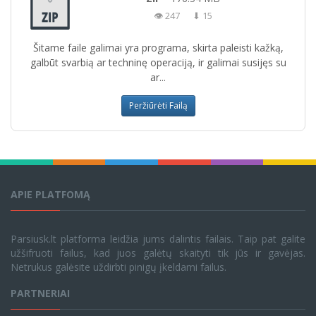
👁 247
⬇ 15
Šitame faile galimai yra programa, skirta paleisti kažką,
galbūt svarbią ar techninę operaciją, ir galimai susijęs su
ar...
Peržiūrėti Failą
APIE PLATFOMĄ
Parsiusk.lt platforma leidžia jums dalintis failais. Taip pat galite
užšifruoti failus, kad juos galėtų skaityti tik jūs ir gavėjas.
Netrukus galėsite uždirbti pinigų įkeldami failus.
PARTNERIAI