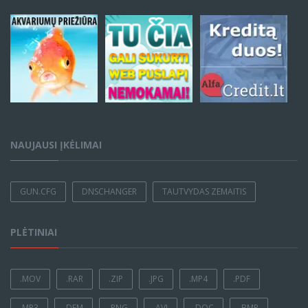
NAUJAUSI ĮKĖLIMAI
GUN.CFG
DNSCHANGER
TAUTVYDAS ZEMAITIS
PLĖTINIAI
.MOV
.RAR
.ZIP
.JPG
.MP4
.PDF
.MP3
.DEM
.PNG
.AVI
.DOC
.BMP