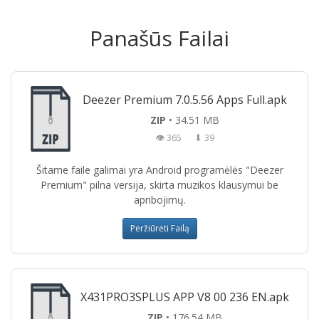
Panašūs Failai
Deezer Premium 7.0.5.56 Apps Full.apk
ZIP
• 34.51 MB
👁 365
⬇ 39
Šitame faile galimai yra Android programėlės "Deezer
Premium" pilna versija, skirta muzikos klausymui be
apribojimų.
Peržiūrėti Failą
X431PRO3SPLUS APP V8 00 236 EN.apk
ZIP
• 176.54 MB