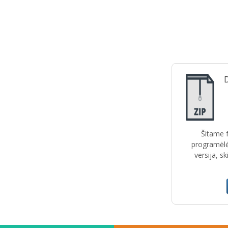
D
Šitame f
programėlė
versija, s