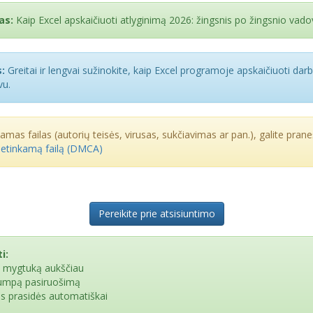
as:
Kaip Excel apskaičiuoti atlyginimą 2026: žingsnis po žingsnio vad
:
Greitai ir lengvai sužinokite, kaip Excel programoje apskaičiuoti da
vu.
kamas failas (autorių teisės, virusas, sukčiavimas ar pan.), galite praneš
netinkamą failą (DMCA)
Pereikite prie atsisiuntimo
i:
e mygtuką aukščiau
rumpą pasiruošimą
as prasidės automatiškai