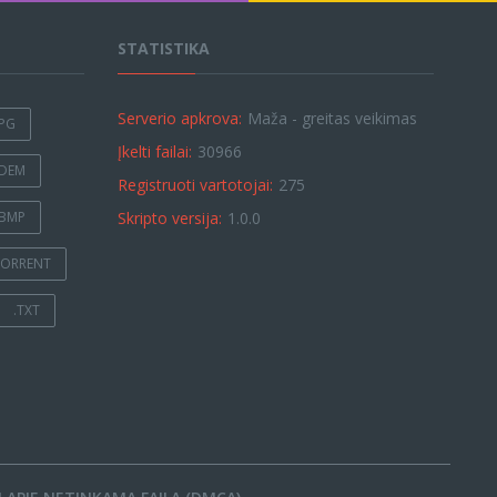
STATISTIKA
Serverio apkrova:
Maža - greitas veikimas
JPG
Įkelti failai:
30966
.DEM
Registruoti vartotojai:
275
.BMP
Skripto versija:
1.0.0
TORRENT
.TXT