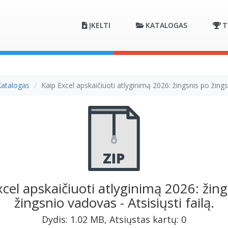
ĮKELTI
KATALOGAS
T
Katalogas
Kaip Excel apskaičiuoti atlyginimą 2026: žingsnis po žin
xcel apskaičiuoti atlyginimą 2026: žing
žingsnio vadovas - Atsisiųsti failą.
Dydis: 1.02 MB, Atsiųstas kartų: 0