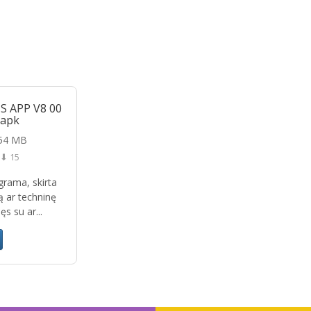
 APP V8 00
.apk
.54 MB
⬇ 15
grama, skirta
ią ar techninę
ęs su ar...