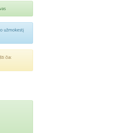
ovas
rbo užmokestį
ti čia: