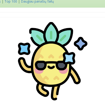
s
|
Top 100
|
Daugiau panašių failų