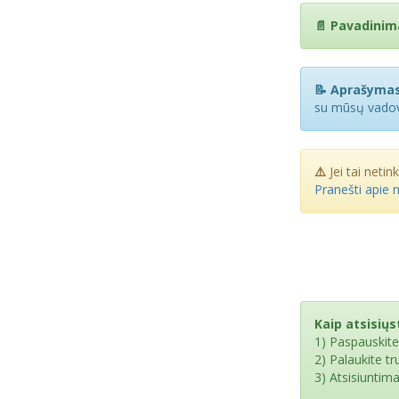
📄 Pavadinim
📝 Aprašymas
su mūsų vado
⚠️
Jei tai netin
Pranešti apie 
Kaip atsisiųst
1) Paspauskit
2) Palaukite t
3) Atsisiuntim