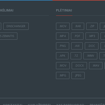
ĮKĖLIMAI
PLĖTINIAI
DNSCHANGER
.MOV
.RAR
.ZIP
.
 ZEMAITIS
.MP4
.PDF
.MP3
.PNG
.AVI
.DOC
.APK
.7Z
.WMV
.
.MOV
.DOCX
.WAV
.MPG
.JPEG