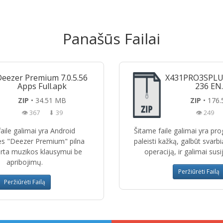
Panašūs Failai
eezer Premium 7.0.5.56
X431PRO3SPLUS
Apps Full.apk
236 EN
ZIP
• 34.51 MB
ZIP
• 176
👁 367
⬇ 39
👁 249
aile galimai yra Android
Šitame faile galimai yra pro
s "Deezer Premium" pilna
paleisti kažką, galbūt svarb
kirta muzikos klausymui be
operaciją, ir galimai susij
apribojimų.
Peržiūrėti Failą
Peržiūrėti Failą