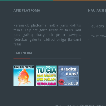
APIE PLATFOMĄ
NAUJAUSI 
Parsiusk.lt platforma leidžia jums dalintis
GUN.CFG
failais. Taip pat galite užšifruoti failus, kad
juos galėtų skaityti tik jūs ir gavėjas.
TAUTVYDAS
Netrukus galėsite uždirbti pinigų įkeldami
failus.
PARTNERIAI