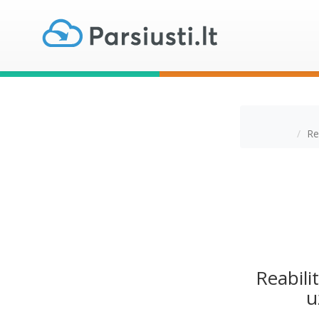
Re
Reabili
u