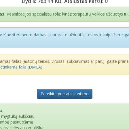
Dydis: 783.44 KB, Atsiųstas kartų: 0
as:
Reabilitacijos specialistų rolė: kineziterapeutų veiklos užduotys ir 
:
Kineziterapeuto darbas: supraskite užduotis, testus ir kaip sėkminga
kamas failas (autorių teisės, virusas, sukčiavimas ar pan.), galite praneš
netinkamą failą (DMCA)
Pereikite prie atsisiuntimo
i:
e mygtuką aukščiau
rumpą pasiruošimą
as prasidės automatiškai