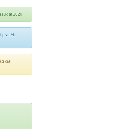
iššūkiai 2026
i pradėti
ti čia: