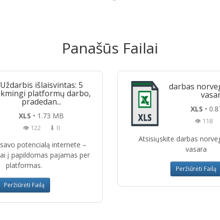
Panašūs Failai
Uždarbis išlaisvintas: 5
darbas norveg
kmingi platformų darbo,
vasa
pradedan...
XLS
• 0.
XLS
• 1.73 MB
👁 118
👁 122
⬇ 0
Atsisiųskite darbas norve
e savo potencialą internete –
vasara
iai į papildomas pajamas per
platformas.
Peržiūrėti Failą
Peržiūrėti Failą