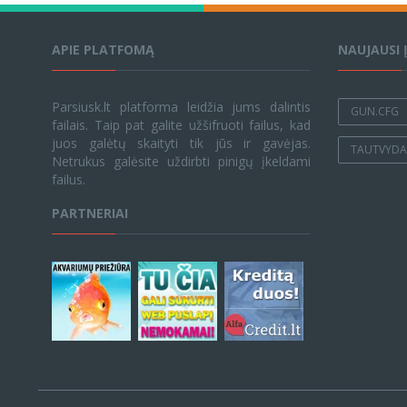
APIE PLATFOMĄ
NAUJAUSI 
Parsiusk.lt platforma leidžia jums dalintis
GUN.CFG
failais. Taip pat galite užšifruoti failus, kad
juos galėtų skaityti tik jūs ir gavėjas.
TAUTVYDAS
Netrukus galėsite uždirbti pinigų įkeldami
failus.
PARTNERIAI