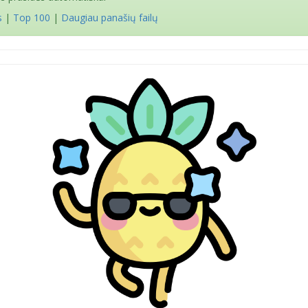
s
|
Top 100
|
Daugiau panašių failų