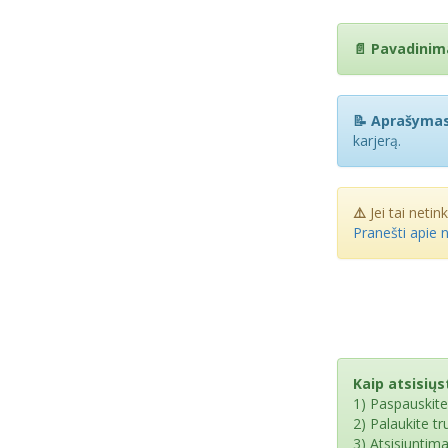
📄 Pavadinim
📝 Aprašymas
karjerą.
⚠️
Jei tai netin
Pranešti apie 
Kaip atsisiųst
1) Paspauskit
2) Palaukite t
3) Atsisiuntim