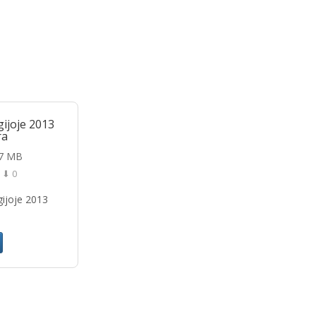
ijoje 2013
ra
87 MB
⬇ 0
gijoje 2013