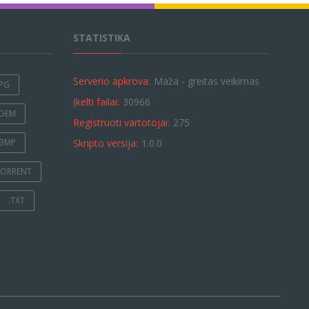
STATISTIKA
Serverio apkrova:
Maža - greitas veikimas
JPG
Įkelti failai:
30966
.DEM
Registruoti vartotojai:
275
.BMP
Skripto versija:
1.0.0
TORRENT
.TXT