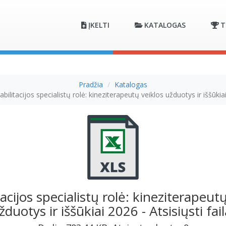
ĮKELTI
KATALOGAS
T
Pradžia
Katalogas
abilitacijos specialistų rolė: kineziterapeutų veiklos užduotys ir iššūkia
tacijos specialistų rolė: kineziterapeutų
žduotys ir iššūkiai 2026 - Atsisiųsti fail