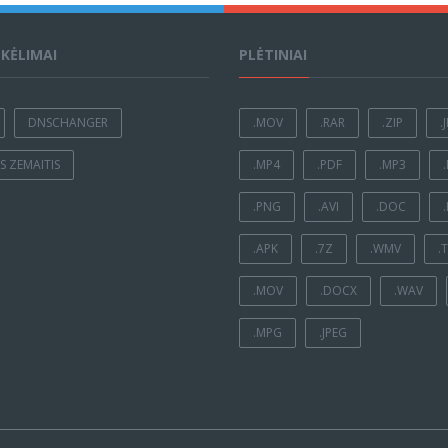
ĮKĖLIMAI
PLĖTINIAI
DNSCHANGER
.MOV
.RAR
.ZIP
.
 ZEMAITIS
.MP4
.PDF
.MP3
.PNG
.AVI
.DOC
.APK
.7Z
.WMV
.
.MOV
.DOCX
.WAV
.MPG
.JPEG