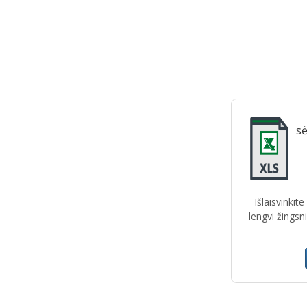
sė
Išlaisvinkit
lengvi žingsn