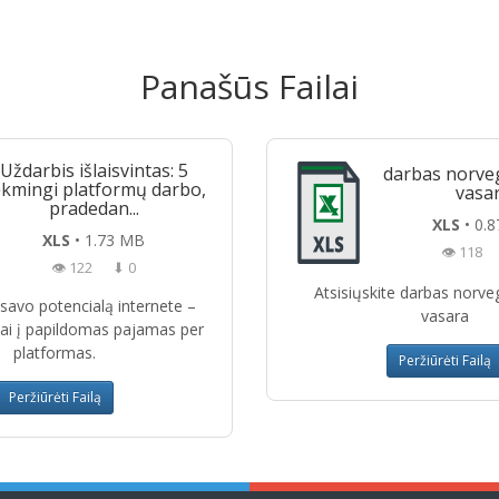
Panašūs Failai
Uždarbis išlaisvintas: 5
darbas norveg
kmingi platformų darbo,
vasa
pradedan...
XLS
• 0.
XLS
• 1.73 MB
👁 118
👁 122
⬇ 0
Atsisiųskite darbas norve
e savo potencialą internete –
vasara
iai į papildomas pajamas per
platformas.
Peržiūrėti Failą
Peržiūrėti Failą