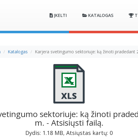
ĮKELTI
KATALOGAS
T
a
Katalogas
Karjera svetingumo sektoriuje: ką žinoti pradedant
vetingumo sektoriuje: ką žinoti prad
m. - Atsisiųsti failą.
Dydis: 1.18 MB, Atsiųstas kartų: 0