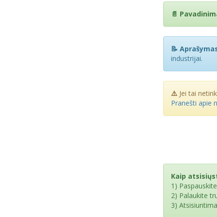
📄 Pavadinim
📝 Aprašymas
industrijai.
⚠️
Jei tai netin
Pranešti apie 
Kaip atsisiųst
1) Paspauskit
2) Palaukite t
3) Atsisiuntim