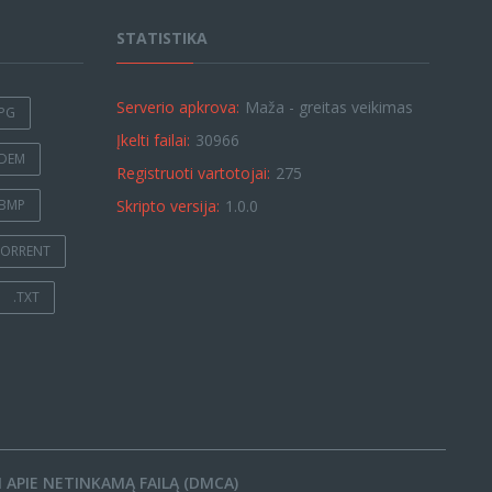
STATISTIKA
Serverio apkrova:
Maža - greitas veikimas
JPG
Įkelti failai:
30966
.DEM
Registruoti vartotojai:
275
.BMP
Skripto versija:
1.0.0
TORRENT
.TXT
 APIE NETINKAMĄ FAILĄ (DMCA)