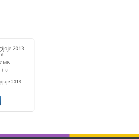
ijoje 2013
ra
87 MB
⬇ 0
gijoje 2013