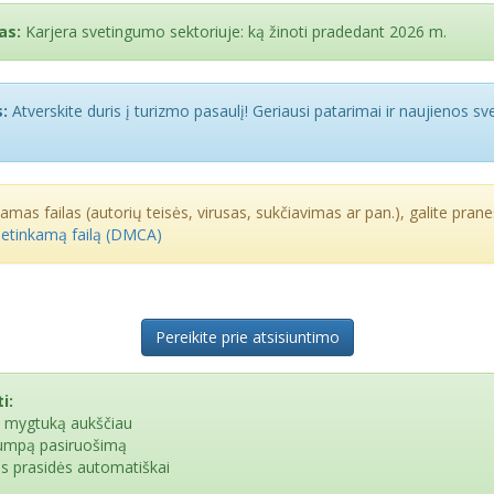
as:
Karjera svetingumo sektoriuje: ką žinoti pradedant 2026 m.
:
Atverskite duris į turizmo pasaulį! Geriausi patarimai ir naujienos s
kamas failas (autorių teisės, virusas, sukčiavimas ar pan.), galite praneš
netinkamą failą (DMCA)
Pereikite prie atsisiuntimo
i:
e mygtuką aukščiau
rumpą pasiruošimą
as prasidės automatiškai