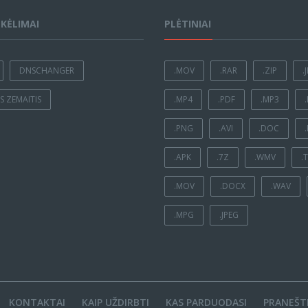
ĮKĖLIMAI
PLĖTINIAI
DNSCHANGER
.MOV
.RAR
.ZIP
.
 ZEMAITIS
.MP4
.PDF
.MP3
.PNG
.AVI
.DOC
.APK
.7Z
.WMV
.
.MOV
.DOCX
.WAV
.MPG
.JPEG
KONTAKTAI
KAIP UŽDIRBTI
KAS PARDUODASI
PRANEŠTI