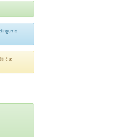
vetingumo
ti čia: