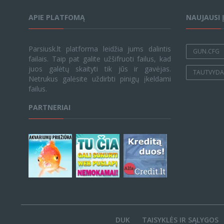
APIE PLATFOMĄ
NAUJAUSI 
Parsiusk.lt platforma leidžia jums dalintis
GUN.CFG
failais. Taip pat galite užšifruoti failus, kad
juos galėtų skaityti tik jūs ir gavėjas.
TAUTVYDAS
Netrukus galėsite uždirbti pinigų įkeldami
failus.
PARTNERIAI
DUK
TAISYKLĖS IR SĄLYGOS