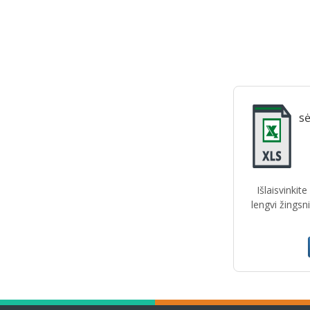
sė
Išlaisvinkit
lengvi žingsn