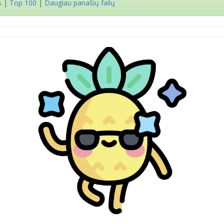
s
|
Top 100
|
Daugiau panašių failų