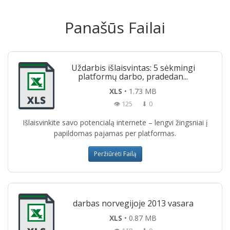
Panašūs Failai
Uždarbis išlaisvintas: 5 sėkmingi
platformų darbo, pradedan...
XLS
• 1.73 MB
👁 125
⬇ 0
Išlaisvinkite savo potencialą internete – lengvi žingsniai į
papildomas pajamas per platformas.
Peržiūrėti Failą
darbas norvegijoje 2013 vasara
XLS
• 0.87 MB