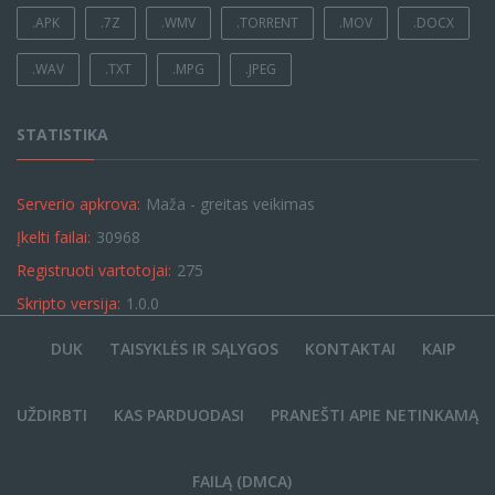
.APK
.7Z
.WMV
.TORRENT
.MOV
.DOCX
.WAV
.TXT
.MPG
.JPEG
STATISTIKA
Serverio apkrova:
Maža - greitas veikimas
Įkelti failai:
30968
Registruoti vartotojai:
275
Skripto versija:
1.0.0
DUK
TAISYKLĖS IR SĄLYGOS
KONTAKTAI
KAIP
UŽDIRBTI
KAS PARDUODASI
PRANEŠTI APIE NETINKAMĄ
FAILĄ (DMCA)