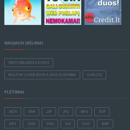
NAUJAUSI ĮKĖLIMAI
SWITCHBLADE4.0 DOSAS
MOLITVA COVER BI2 RUS 2K26 02 BOMBA
GUN.CFG
PLĖTINIAI
.MOV
.RAR
.ZIP
.JPG
.MP4
.PDF
.MP3
.DEM
.PNG
.AVI
.DOC
.BMP