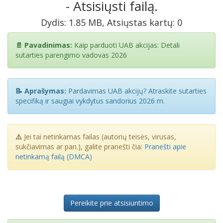
- Atsisiųsti failą.
Dydis: 1.85 MB, Atsiųstas kartų: 0
📄 Pavadinimas:
Kaip parduoti UAB akcijas: Detali
sutarties parengimo vadovas 2026
📝 Aprašymas:
Pardavimas UAB akcijų? Atraskite sutarties
specifiką ir saugiai vykdytus sandorius 2026 m.
⚠️
Jei tai netinkamas failas (autorių teisės, virusas,
sukčiavimas ar pan.), galite pranešti čia:
Pranešti apie
netinkamą failą (DMCA)
Pereikite prie atsisiuntimo