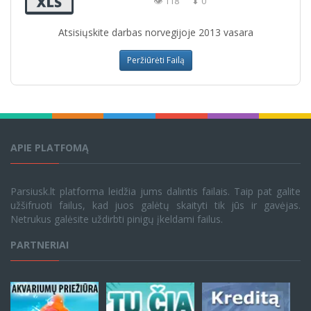
👁 118
⬇ 0
Atsisiųskite darbas norvegijoje 2013 vasara
Peržiūrėti Failą
APIE PLATFOMĄ
Parsiusk.lt platforma leidžia jums dalintis failais. Taip pat galite
užšifruoti failus, kad juos galėtų skaityti tik jūs ir gavėjas.
Netrukus galėsite uždirbti pinigų įkeldami failus.
PARTNERIAI