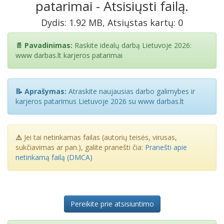
patarimai - Atsisiųsti failą.
Dydis: 1.92 MB, Atsiųstas kartų: 0
📄 Pavadinimas:
Raskite idealų darbą Lietuvoje 2026:
www darbas.lt karjeros patarimai
📝 Aprašymas:
Atraskite naujausias darbo galimybes ir
karjeros patarimus Lietuvoje 2026 su www darbas.lt
⚠️
Jei tai netinkamas failas (autorių teisės, virusas,
sukčiavimas ar pan.), galite pranešti čia:
Pranešti apie
netinkamą failą (DMCA)
Pereikite prie atsisiuntimo