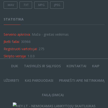
.WAV
.TXT
.MPG
.JPEG
STATISTIKA
Serverio apkrova:
Maža - greitas veikimas
Įkelti failai:
30966
Registruoti vartotojai:
275
Skripto versija:
1.0.0
DUK
TAISYKLĖS IR SĄLYGOS
KONTAKTAI
KAIP
UŽDIRBTI
KAS PARDUODASI
PRANEŠTI APIE NETINKAMĄ
FAILĄ (DMCA)