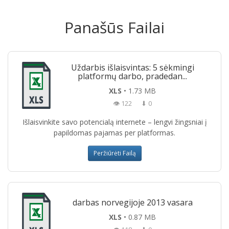
Panašūs Failai
Uždarbis išlaisvintas: 5 sėkmingi
platformų darbo, pradedan...
XLS
• 1.73 MB
👁 122
⬇ 0
Išlaisvinkite savo potencialą internete – lengvi žingsniai į
papildomas pajamas per platformas.
Peržiūrėti Failą
darbas norvegijoje 2013 vasara
XLS
• 0.87 MB