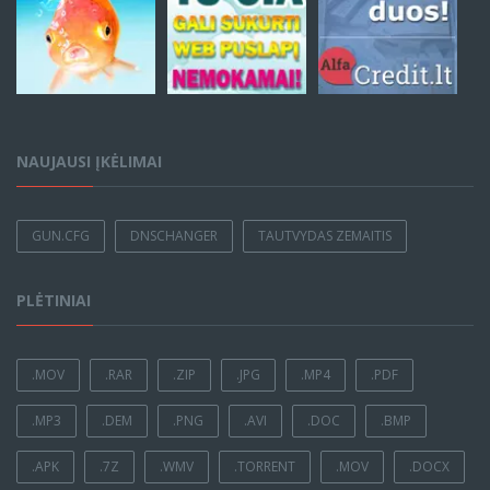
NAUJAUSI ĮKĖLIMAI
GUN.CFG
DNSCHANGER
TAUTVYDAS ZEMAITIS
PLĖTINIAI
.MOV
.RAR
.ZIP
.JPG
.MP4
.PDF
.MP3
.DEM
.PNG
.AVI
.DOC
.BMP
.APK
.7Z
.WMV
.TORRENT
.MOV
.DOCX