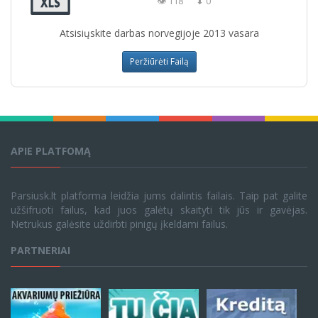
👁 118
⬇ 0
Atsisiųskite darbas norvegijoje 2013 vasara
Peržiūrėti Failą
APIE PLATFOMĄ
Parsiusk.lt platforma leidžia jums dalintis failais. Taip pat galite
užšifruoti failus, kad juos galėtų skaityti tik jūs ir gavėjas.
Netrukus galėsite uždirbti pinigų įkeldami failus.
PARTNERIAI