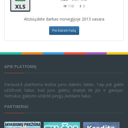
👁 118
⬇ 0
Atsisiųskite darbas norvegijoje 2013 vasara
Peržiūrėti Failą
APIE PLATFOMĄ
Parsiusk.lt platforma leidžia jums dalintis failais. Taip pat galite
užšifruoti failus, kad juos galėtų skaityti tik jūs ir gavėjas.
Netrukus galėsite uždirbti pinigų įkeldami failus.
PARTNERIAI