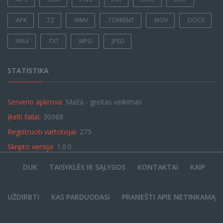
.APK
.7Z
.WMV
.TORRENT
.MOV
.DOCX
.WAV
.TXT
.MPG
.JPEG
STATISTIKA
Serverio apkrova:
Maža - greitas veikimas
Įkelti failai:
30968
Registruoti vartotojai:
275
Skripto versija:
1.0.0
DUK
TAISYKLĖS IR SĄLYGOS
KONTAKTAI
KAIP
UŽDIRBTI
KAS PARDUODASI
PRANEŠTI APIE NETINKAMĄ