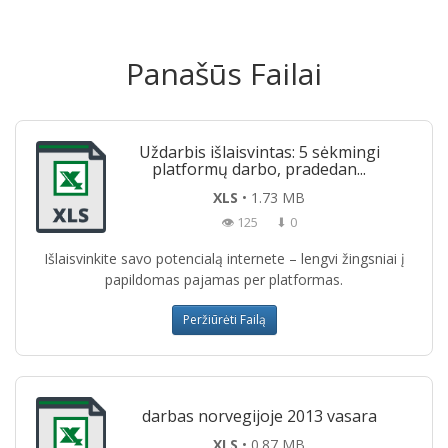
Panašūs Failai
Uždarbis išlaisvintas: 5 sėkmingi
platformų darbo, pradedan...
XLS
• 1.73 MB
👁 125
⬇ 0
Išlaisvinkite savo potencialą internete – lengvi žingsniai į
papildomas pajamas per platformas.
Peržiūrėti Failą
darbas norvegijoje 2013 vasara
XLS
• 0.87 MB