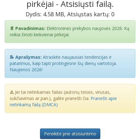
pirkėjai - Atsisiųsti failą.
Dydis: 4.58 MB, Atsiųstas kartų: 0
📄 Pavadinimas:
Elektroninės prekybos naujovės 2026: Ką
reikia žinoti kiekvienai pirkėjai
📝 Aprašymas:
Atraskite naujausias tendencijas ir
patarimus, kaip tapti protingesne šių dienų vartotoja.
Naujienos 2026!
⚠️
Jei tai netinkamas failas (autorių teisės, virusas,
sukčiavimas ar pan.), galite pranešti čia:
Pranešti apie
netinkamą failą (DMCA)
Pereikite prie atsisiuntimo