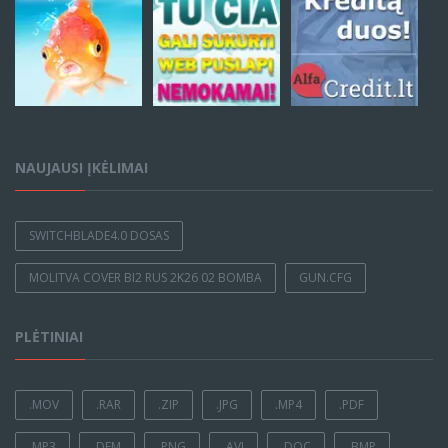
NAUJAUSI ĮKĖLIMAI
SWITCHBLADE4.0 DOSAS
MOLITVA COVER BI2 RUS 2K26 02 BOMBA
GUN.CFG
PLĖTINIAI
.MOV
.RAR
.ZIP
.JPG
.MP4
.PDF
.MP3
.DEM
.PNG
.AVI
.DOC
.BMP