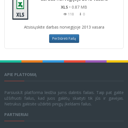
XLS
• 0.87 MB
👁 118
⬇ 0
Atsisiųskite darbas norvegijoje 2013 vasara
Peržiūrėti Failą
APIE PLATFOMĄ
Parsiusk.lt platforma leidžia jums dalintis failais. Taip pat galite
užšifruoti failus, kad juos galėtų skaityti tik jūs ir gavėjas.
Netrukus galėsite uždirbti pinigų įkeldami failus.
PARTNERIAI