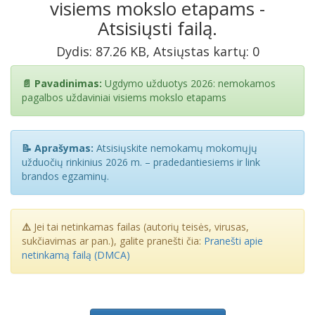
visiems mokslo etapams -
Atsisiųsti failą.
Dydis: 87.26 KB, Atsiųstas kartų: 0
📄 Pavadinimas:
Ugdymo užduotys 2026: nemokamos
pagalbos uždaviniai visiems mokslo etapams
📝 Aprašymas:
Atsisiųskite nemokamų mokomųjų
užduočių rinkinius 2026 m. – pradedantiesiems ir link
brandos egzaminų.
⚠️
Jei tai netinkamas failas (autorių teisės, virusas,
sukčiavimas ar pan.), galite pranešti čia:
Pranešti apie
netinkamą failą (DMCA)