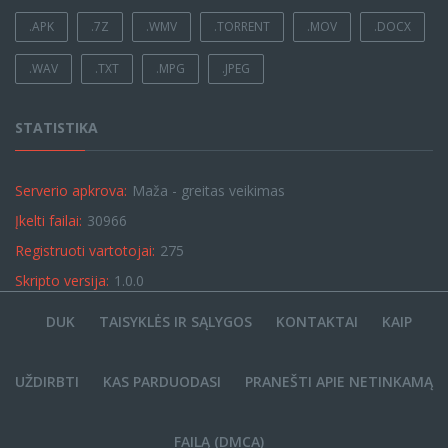
.APK
.7Z
.WMV
.TORRENT
.MOV
.DOCX
.WAV
.TXT
.MPG
.JPEG
STATISTIKA
Serverio apkrova:
Maža - greitas veikimas
Įkelti failai:
30966
Registruoti vartotojai:
275
Skripto versija:
1.0.0
DUK
TAISYKLĖS IR SĄLYGOS
KONTAKTAI
KAIP
UŽDIRBTI
KAS PARDUODASI
PRANEŠTI APIE NETINKAMĄ
FAILĄ (DMCA)