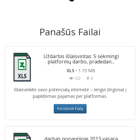
Panašūs Failai
Uždarbis išlaisvintas: 5 sėkmingi
platformų darbo, pradedan...
XLS
• 1.73 MB
👁 122
⬇ 0
Išlaisvinkite savo potencialą internete – lengvi žingsniai į
papildomas pajamas per platformas.
Peržiūrėti Failą
darbas norvegijoje 2013 vasara