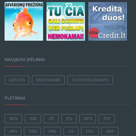
NAUJAUSI ĮKĖLIMAI
GUN.CFG
DNSCHANGER
TAUTVYDAS ZEMAITIS
PLĖTINIAI
.MOV
.RAR
.ZIP
.JPG
.MP4
.PDF
.MP3
.DEM
.PNG
.AVI
.DOC
.BMP