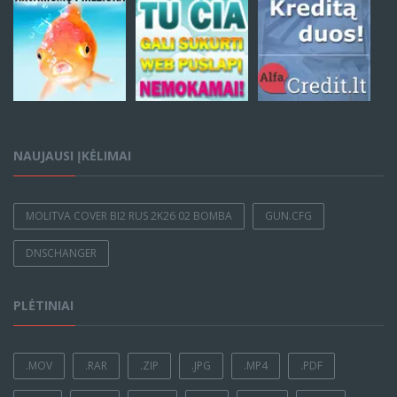
NAUJAUSI ĮKĖLIMAI
MOLITVA COVER BI2 RUS 2K26 02 BOMBA
GUN.CFG
DNSCHANGER
PLĖTINIAI
.MOV
.RAR
.ZIP
.JPG
.MP4
.PDF