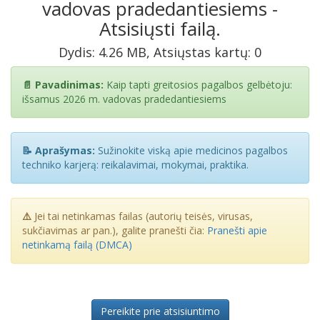
vadovas pradedantiesiems -
Atsisiųsti failą.
Dydis: 4.26 MB, Atsiųstas kartų: 0
📄 Pavadinimas:
Kaip tapti greitosios pagalbos gelbėtoju:
išsamus 2026 m. vadovas pradedantiesiems
📝 Aprašymas:
Sužinokite viską apie medicinos pagalbos
techniko karjerą: reikalavimai, mokymai, praktika.
⚠️
Jei tai netinkamas failas (autorių teisės, virusas,
sukčiavimas ar pan.), galite pranešti čia:
Pranešti apie
netinkamą failą (DMCA)
Pereikite prie atsisiuntimo