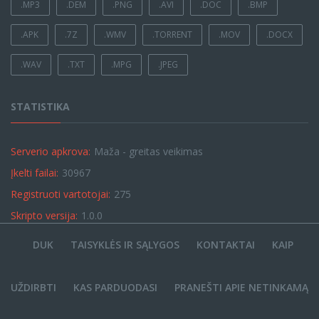
.MP3
.DEM
.PNG
.AVI
.DOC
.BMP
.APK
.7Z
.WMV
.TORRENT
.MOV
.DOCX
.WAV
.TXT
.MPG
.JPEG
STATISTIKA
Serverio apkrova:
Maža - greitas veikimas
Įkelti failai:
30967
Registruoti vartotojai:
275
Skripto versija:
1.0.0
DUK
TAISYKLĖS IR SĄLYGOS
KONTAKTAI
KAIP
UŽDIRBTI
KAS PARDUODASI
PRANEŠTI APIE NETINKAMĄ