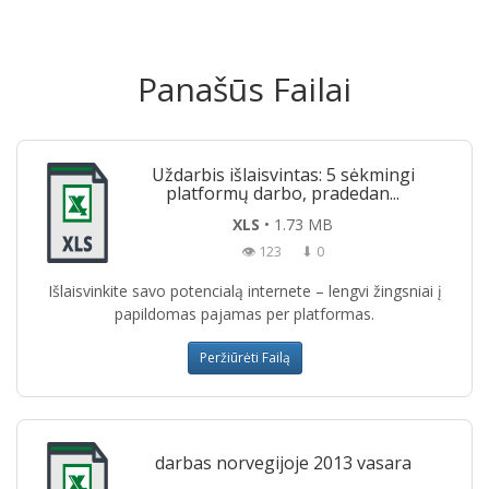
Panašūs Failai
Uždarbis išlaisvintas: 5 sėkmingi
platformų darbo, pradedan...
XLS
• 1.73 MB
👁 123
⬇ 0
Išlaisvinkite savo potencialą internete – lengvi žingsniai į
papildomas pajamas per platformas.
Peržiūrėti Failą
darbas norvegijoje 2013 vasara