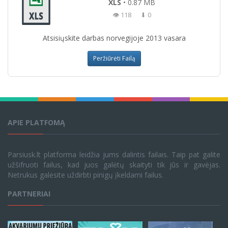
XLS
• 0.87 MB
👁 118
⬇ 0
Atsisiųskite darbas norvegijoje 2013 vasara
Peržiūrėti Failą
APIE PLATFOMĄ
Parsiusk.lt platforma leidžia jums dalintis failais. Taip pat galite
užšifruoti failus, kad juos galėtų skaityti tik jūs ir gavėjas.
Netrukus galėsite uždirbti pinigų įkeldami failus.
PARTNERIAI