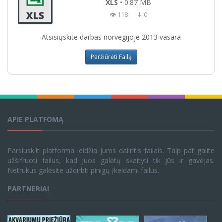
XLS
• 0.87 MB
👁 118
⬇ 0
Atsisiųskite darbas norvegijoje 2013 vasara
Peržiūrėti Failą
APIE PLATFOMĄ
Parsiusk.lt platforma leidžia jums dalintis failais. Taip pat galite
užšifruoti failus, kad juos galėtų skaityti tik jūs ir gavėjas.
Netrukus galėsite uždirbti pinigų įkeldami failus.
PARTNERIAI