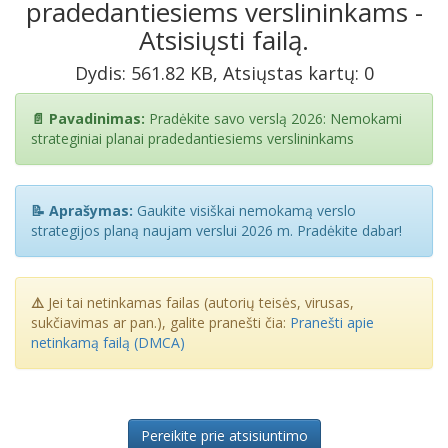
pradedantiesiems verslininkams -
Atsisiųsti failą.
Dydis: 561.82 KB, Atsiųstas kartų: 0
📄 Pavadinimas:
Pradėkite savo verslą 2026: Nemokami
strateginiai planai pradedantiesiems verslininkams
📝 Aprašymas:
Gaukite visiškai nemokamą verslo
strategijos planą naujam verslui 2026 m. Pradėkite dabar!
⚠️
Jei tai netinkamas failas (autorių teisės, virusas,
sukčiavimas ar pan.), galite pranešti čia:
Pranešti apie
netinkamą failą (DMCA)
Pereikite prie atsisiuntimo