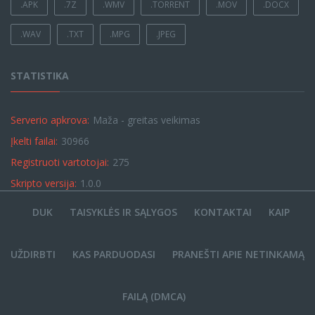
.APK
.7Z
.WMV
.TORRENT
.MOV
.DOCX
.WAV
.TXT
.MPG
.JPEG
STATISTIKA
Serverio apkrova:
Maža - greitas veikimas
Įkelti failai:
30966
Registruoti vartotojai:
275
Skripto versija:
1.0.0
DUK
TAISYKLĖS IR SĄLYGOS
KONTAKTAI
KAIP
UŽDIRBTI
KAS PARDUODASI
PRANEŠTI APIE NETINKAMĄ
FAILĄ (DMCA)