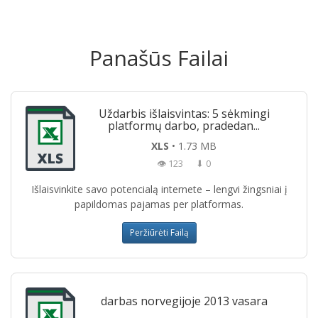
Panašūs Failai
Uždarbis išlaisvintas: 5 sėkmingi
platformų darbo, pradedan...
XLS
• 1.73 MB
👁 123
⬇ 0
Išlaisvinkite savo potencialą internete – lengvi žingsniai į
papildomas pajamas per platformas.
Peržiūrėti Failą
darbas norvegijoje 2013 vasara