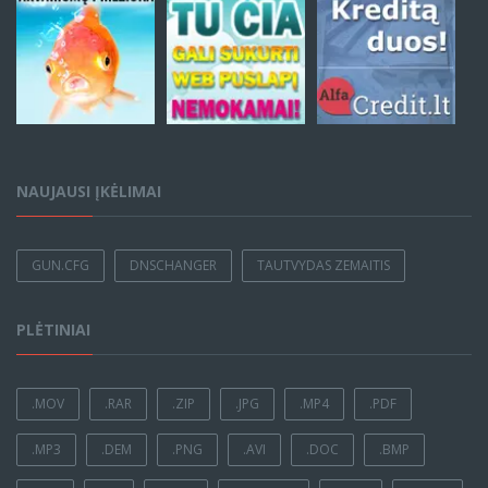
NAUJAUSI ĮKĖLIMAI
GUN.CFG
DNSCHANGER
TAUTVYDAS ZEMAITIS
PLĖTINIAI
.MOV
.RAR
.ZIP
.JPG
.MP4
.PDF
.MP3
.DEM
.PNG
.AVI
.DOC
.BMP