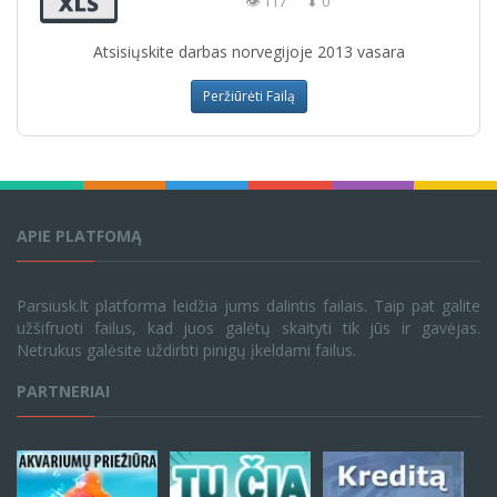
👁 117
⬇ 0
Atsisiųskite darbas norvegijoje 2013 vasara
Peržiūrėti Failą
APIE PLATFOMĄ
Parsiusk.lt platforma leidžia jums dalintis failais. Taip pat galite
užšifruoti failus, kad juos galėtų skaityti tik jūs ir gavėjas.
Netrukus galėsite uždirbti pinigų įkeldami failus.
PARTNERIAI