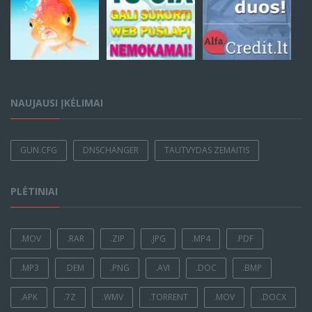
NAUJAUSI ĮKĖLIMAI
GUN.CFG
DNSCHANGER
TAUTVYDAS ZEMAITIS
PLĖTINIAI
.MOV
.RAR
.ZIP
.JPG
.MP4
.PDF
.MP3
.DEM
.PNG
.AVI
.DOC
.BMP
.APK
.7Z
.WMV
.TORRENT
.MOV
.DOCX