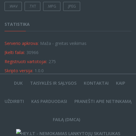
.WAV
.TXT
.MPG
.JPEG
STATISTIKA
Serverio apkrova:
Maža - greitas veikimas
Įkelti failai:
30966
Registruoti vartotojai:
275
Skripto versija:
1.0.0
DUK
TAISYKLĖS IR SĄLYGOS
KONTAKTAI
KAIP
UŽDIRBTI
KAS PARDUODASI
PRANEŠTI APIE NETINKAMĄ
FAILĄ (DMCA)