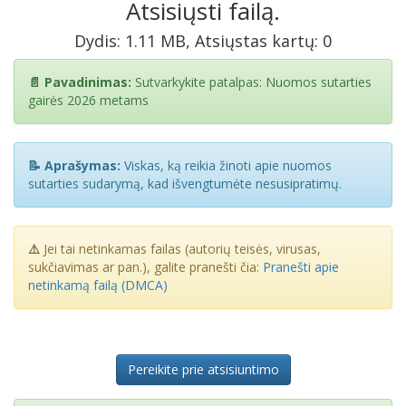
Atsisiųsti failą.
Dydis: 1.11 MB, Atsiųstas kartų: 0
📄 Pavadinimas:
Sutvarkykite patalpas: Nuomos sutarties
gairės 2026 metams
📝 Aprašymas:
Viskas, ką reikia žinoti apie nuomos
sutarties sudarymą, kad išvengtumėte nesusipratimų.
⚠️
Jei tai netinkamas failas (autorių teisės, virusas,
sukčiavimas ar pan.), galite pranešti čia:
Pranešti apie
netinkamą failą (DMCA)
Pereikite prie atsisiuntimo