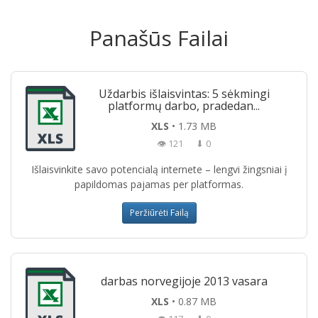
Panašūs Failai
Uždarbis išlaisvintas: 5 sėkmingi
platformų darbo, pradedan...
XLS
• 1.73 MB
👁 121
⬇ 0
Išlaisvinkite savo potencialą internete – lengvi žingsniai į
papildomas pajamas per platformas.
Peržiūrėti Failą
darbas norvegijoje 2013 vasara
XLS
• 0.87 MB