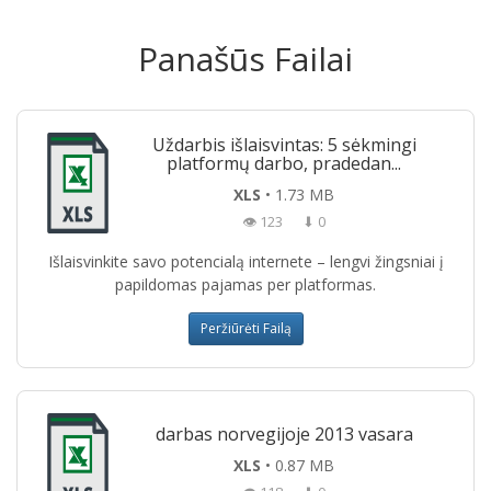
Panašūs Failai
Uždarbis išlaisvintas: 5 sėkmingi
platformų darbo, pradedan...
XLS
• 1.73 MB
👁 123
⬇ 0
Išlaisvinkite savo potencialą internete – lengvi žingsniai į
papildomas pajamas per platformas.
Peržiūrėti Failą
darbas norvegijoje 2013 vasara
XLS
• 0.87 MB