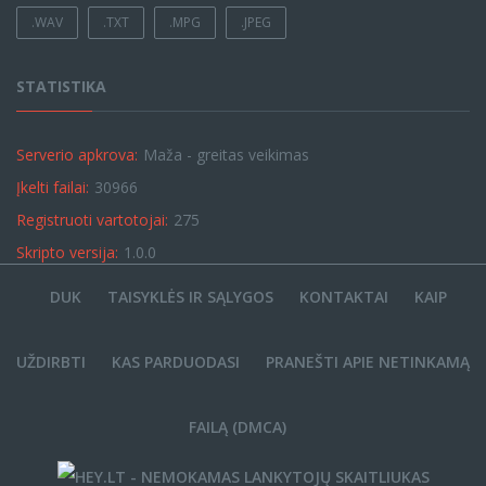
.WAV
.TXT
.MPG
.JPEG
STATISTIKA
Serverio apkrova:
Maža - greitas veikimas
Įkelti failai:
30966
Registruoti vartotojai:
275
Skripto versija:
1.0.0
DUK
TAISYKLĖS IR SĄLYGOS
KONTAKTAI
KAIP
UŽDIRBTI
KAS PARDUODASI
PRANEŠTI APIE NETINKAMĄ
FAILĄ (DMCA)