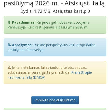
pasiūlymą 2026 m. - Atsisiųsti failą.
Dydis: 1.72 MB, Atsiųstas kartų: 0
📄 Pavadinimas:
Karjeros galimybės vairuotojams
Panevėžyje: Kaip rasti geriausią pasiūlymą 2026 m.
📝 Aprašymas:
Raskite perspektyvius vairuotojo darbo
pasiūlymus Panevėžyje.
⚠️
Jei tai netinkamas failas (autorių teisės, virusas,
sukčiavimas ar pan.), galite pranešti čia:
Pranešti apie
netinkamą failą (DMCA)
Pereikite prie atsisiuntimo