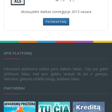
👁 118
⬇ 0
Atsisiųskite darbas norvegijoje 2013 vasara
Peržiūrėti Failą
APIE PLATFOMĄ
Parsiusk.lt platforma leidžia jums dalintis failais. Taip pat galite
užšifruoti failus, kad juos galėtų skaityti tik jūs ir gavėjas.
Netrukus galėsite uždirbti pinigų įkeldami failus.
PARTNERIAI