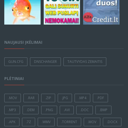
NAUJAUSI ĮKĖLIMAI
GUN.CFG
DNSCHANGER
TAUTVYDAS ZEMAITIS
PLĖTINIAI
.MOV
.RAR
.ZIP
.JPG
.MP4
.PDF
.MP3
.DEM
.PNG
.AVI
.DOC
.BMP
.APK
.7Z
.WMV
.TORRENT
.MOV
.DOCX