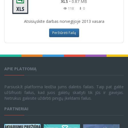
XLS
• 0.87 MB
👁 118
⬇ 0
Atsisiųskite darbas norvegijoje 2013 vasara
Peržiūrėti Failą
APIE PLATFOMĄ
Parsiusk.lt platforma leidžia jums dalintis failais. Taip pat galite
užšifruoti failus, kad juos galėtų skaityti tik jūs ir gavėjas.
Netrukus galėsite uždirbti pinigų įkeldami failus.
PARTNERIAI