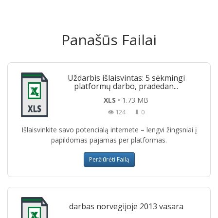
Panašūs Failai
Uždarbis išlaisvintas: 5 sėkmingi
platformų darbo, pradedan...
XLS
• 1.73 MB
👁 124
⬇ 0
Išlaisvinkite savo potencialą internete – lengvi žingsniai į
papildomas pajamas per platformas.
Peržiūrėti Failą
darbas norvegijoje 2013 vasara