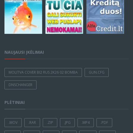
NAUJAUSI ĮKĖLIMAI
MOLITVA COVER BI2 RUS 2K26 02 BOMBA
GUN.CFG
DNSCHANGER
PLĖTINIAI
.MOV
.RAR
.ZIP
.JPG
.MP4
.PDF