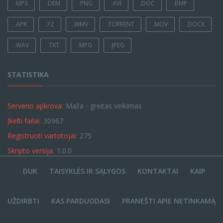
.MP3
.DEM
.PNG
.AVI
.DOC
.BMP
.APK
.7Z
.WMV
.TORRENT
.MOV
.DOCX
.WAV
.TXT
.MPG
.JPEG
STATISTIKA
Serverio apkrova:
Maža - greitas veikimas
Įkelti failai:
30967
Registruoti vartotojai:
275
Skripto versija:
1.0.0
DUK
TAISYKLĖS IR SĄLYGOS
KONTAKTAI
KAIP
UŽDIRBTI
KAS PARDUODASI
PRANEŠTI APIE NETINKAMĄ