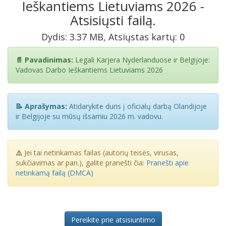
Ieškantiems Lietuviams 2026 -
Atsisiųsti failą.
Dydis: 3.37 MB, Atsiųstas kartų: 0
📄 Pavadinimas:
Legali Karjera Nyderlanduose ir Belgijoje:
Vadovas Darbo Ieškantiems Lietuviams 2026
📝 Aprašymas:
Atidarykite duris į oficialų darbą Olandijoje
ir Belgijoje su mūsų išsamiu 2026 m. vadovu.
⚠️
Jei tai netinkamas failas (autorių teisės, virusas,
sukčiavimas ar pan.), galite pranešti čia:
Pranešti apie
netinkamą failą (DMCA)
Pereikite prie atsisiuntimo