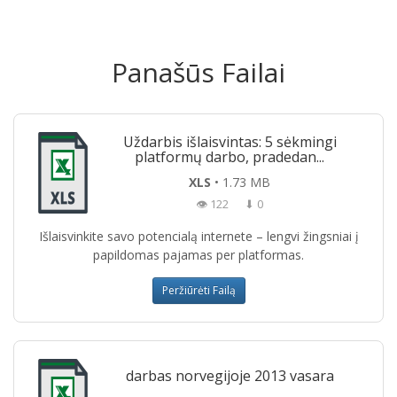
Panašūs Failai
Uždarbis išlaisvintas: 5 sėkmingi
platformų darbo, pradedan...
XLS
• 1.73 MB
👁 122
⬇ 0
Išlaisvinkite savo potencialą internete – lengvi žingsniai į
papildomas pajamas per platformas.
Peržiūrėti Failą
darbas norvegijoje 2013 vasara