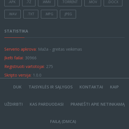
.APK
.7Z
.WMV
.TORRENT
.MOV
.DOCX
.WAV
.TXT
.MPG
.JPEG
STATISTIKA
Serverio apkrova:
Maža - greitas veikimas
Įkelti failai:
30966
Registruoti vartotojai:
275
Skripto versija:
1.0.0
DUK
TAISYKLĖS IR SĄLYGOS
KONTAKTAI
KAIP
UŽDIRBTI
KAS PARDUODASI
PRANEŠTI APIE NETINKAMĄ
FAILĄ (DMCA)