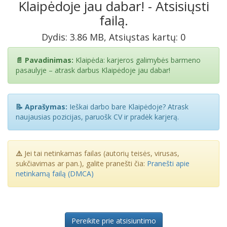
Klaipėdoje jau dabar! - Atsisiųsti
failą.
Dydis: 3.86 MB, Atsiųstas kartų: 0
📄 Pavadinimas:
Klaipėda: karjeros galimybės barmeno
pasaulyje – atrask darbus Klaipėdoje jau dabar!
📝 Aprašymas:
Ieškai darbo bare Klaipėdoje? Atrask
naujausias pozicijas, paruošk CV ir pradėk karjerą.
⚠️
Jei tai netinkamas failas (autorių teisės, virusas,
sukčiavimas ar pan.), galite pranešti čia:
Pranešti apie
netinkamą failą (DMCA)
Pereikite prie atsisiuntimo