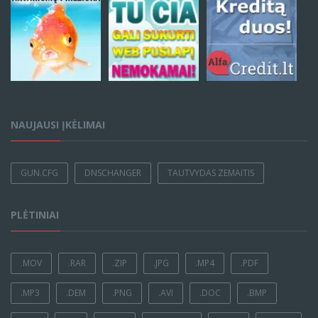
NAUJAUSI ĮKĖLIMAI
GUN.CFG
DNSCHANGER
TAUTVYDAS ZEMAITIS
PLĖTINIAI
.MOV
.RAR
.ZIP
.JPG
.MP4
.PDF
.MP3
.DEM
.PNG
.AVI
.DOC
.BMP