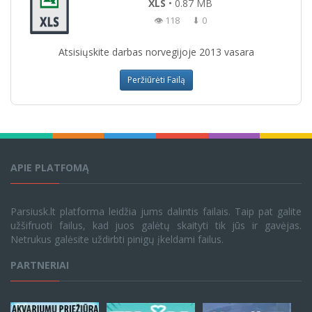
XLS
• 0.87 MB
👁 118
⬇ 0
Atsisiųskite darbas norvegijoje 2013 vasara
Peržiūrėti Failą
APIE PLATFOMĄ
Parsiusk.lt platforma leidžia jums dalintis failais. Taip pat galite
užšifruoti failus, kad juos galėtų skaityti tik jūs ir gavėjas.
Netrukus galėsite uždirbti pinigų įkeldami failus.
PARTNERIAI