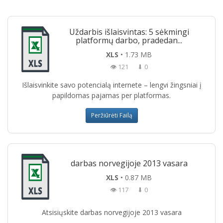
Uždarbis išlaisvintas: 5 sėkmingi
platformų darbo, pradedan...
XLS
• 1.73 MB
👁 121
⬇ 0
Išlaisvinkite savo potencialą internete – lengvi žingsniai į
papildomas pajamas per platformas.
Peržiūrėti Failą
darbas norvegijoje 2013 vasara
XLS
• 0.87 MB
👁 117
⬇ 0
Atsisiųskite darbas norvegijoje 2013 vasara