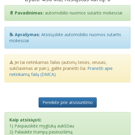
📄 Pavadinimas:
automobilio nuomos sutartis mokesciai
📝 Aprašymas:
Atsisiųskite automobilio nuomos sutartis
mokesciai
⚠️
Jei tai netinkamas failas (autorių teisės, virusas,
sukčiavimas ar pan.), galite pranešti čia:
Pranešti apie
netinkamą failą (DMCA)
Pereikite prie atsisiuntimo
Kaip atsisiųsti:
1) Paspauskite mygtuką aukščiau
2) Palaukite trumpą pasiruošimą