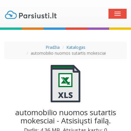
Toggle
naviga
Pradžia
Katalogas
automobilio nuomos sutartis mokesciai
automobilio nuomos sutartis
mokesciai - Atsisiųsti failą.
Dydis: 4.36 MB, Atsiųstas kartų: 0