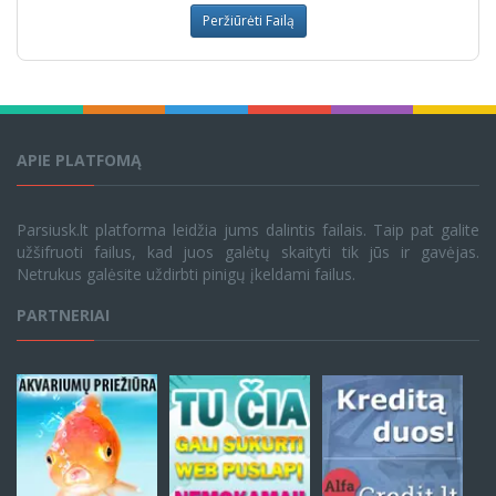
Peržiūrėti Failą
APIE PLATFOMĄ
Parsiusk.lt platforma leidžia jums dalintis failais. Taip pat galite
užšifruoti failus, kad juos galėtų skaityti tik jūs ir gavėjas.
Netrukus galėsite uždirbti pinigų įkeldami failus.
PARTNERIAI