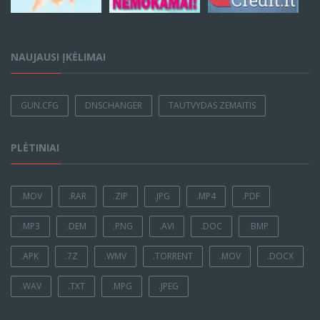
NAUJAUSI ĮKĖLIMAI
GUN.CFG
DNSCHANGER
TAUTVYDAS ZEMAITIS
PLĖTINIAI
.MOV
.RAR
.ZIP
.JPG
.MP4
.PDF
.MP3
.DEM
.PNG
.AVI
.DOC
.BMP
.APK
.7Z
.WMV
.TORRENT
.MOV
.DOCX
.WAV
.TXT
.MPG
.JPEG