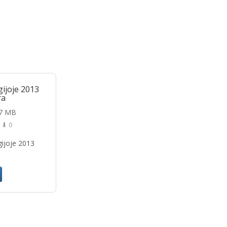
ijoje 2013
ra
87 MB
⬇ 0
gijoje 2013