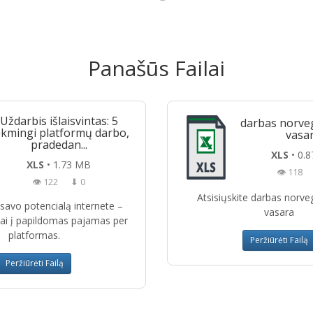
Panašūs Failai
Uždarbis išlaisvintas: 5
darbas norveg
kmingi platformų darbo,
vasa
pradedan...
XLS
• 0.
XLS
• 1.73 MB
👁 118
👁 122
⬇ 0
Atsisiųskite darbas norve
e savo potencialą internete –
vasara
iai į papildomas pajamas per
platformas.
Peržiūrėti Failą
Peržiūrėti Failą