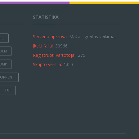
STATISTIKA
Serverio apkrova:
Maža - greitas veikimas
JPG
Įkelti failai:
30966
.DEM
Registruoti vartotojai:
275
.BMP
Skripto versija:
1.0.0
TORRENT
.TXT