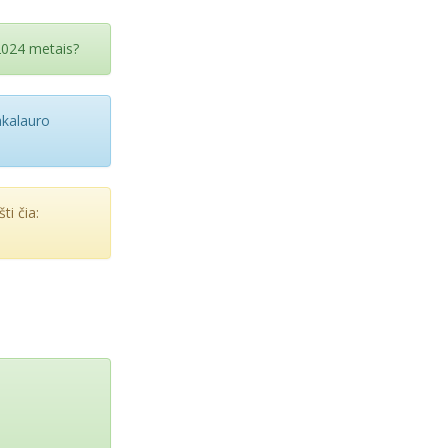
2024 metais?
bakalauro
ti čia: