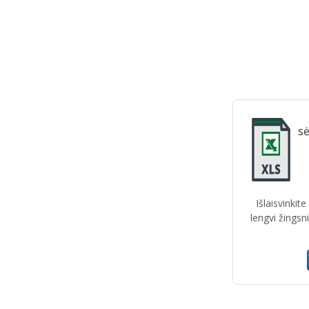
sė
Išlaisvinkit
lengvi žingsn