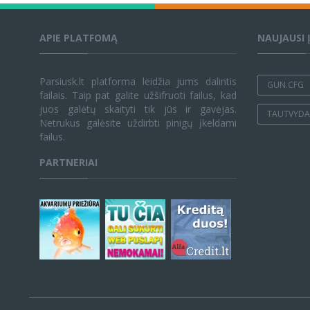
APIE PLATFOMĄ
NAUJAUSI 
Parsiusk.lt platforma leidžia jums dalintis
GUN.CFG
failais. Taip pat galite užšifruoti failus, kad
juos galėtų skaityti tik jūs ir gavėjas.
TAUTVYDAS
Netrukus galėsite uždirbti pinigų įkeldami
failus.
PARTNERIAI