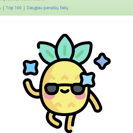
s
|
Top 100
|
Daugiau panašių failų