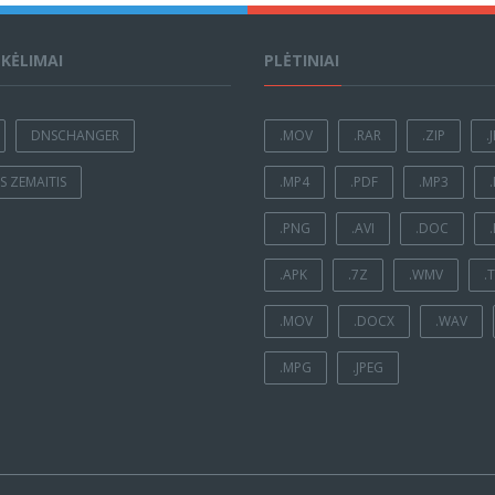
ĮKĖLIMAI
PLĖTINIAI
DNSCHANGER
.MOV
.RAR
.ZIP
.
 ZEMAITIS
.MP4
.PDF
.MP3
.PNG
.AVI
.DOC
.APK
.7Z
.WMV
.
.MOV
.DOCX
.WAV
.MPG
.JPEG