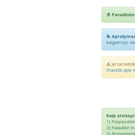
📄 Pavadinim
📝 Aprašymas
baigiamojo dar
⚠️
Jei tai netin
Pranešti apie 
Kaip atsisiųst
1) Paspauskit
2) Palaukite t
3) Atsisiuntim