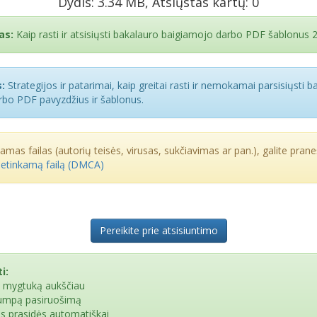
Dydis: 3.34 MB, Atsiųstas kartų: 0
as:
Kaip rasti ir atsisiųsti bakalauro baigiamojo darbo PDF šablonus 
:
Strategijos ir patarimai, kaip greitai rasti ir nemokamai parsisiųsti 
bo PDF pavyzdžius ir šablonus.
kamas failas (autorių teisės, virusas, sukčiavimas ar pan.), galite praneš
netinkamą failą (DMCA)
Pereikite prie atsisiuntimo
i:
e mygtuką aukščiau
rumpą pasiruošimą
as prasidės automatiškai