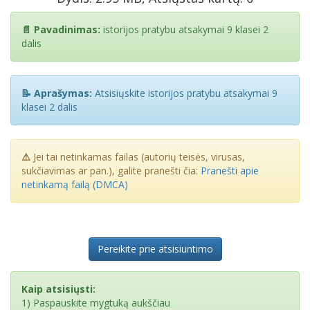
📄 Pavadinimas:
istorijos pratybu atsakymai 9 klasei 2
dalis
📝 Aprašymas:
Atsisiųskite istorijos pratybu atsakymai 9
klasei 2 dalis
⚠️
Jei tai netinkamas failas (autorių teisės, virusas,
sukčiavimas ar pan.), galite pranešti čia:
Pranešti apie
netinkamą failą (DMCA)
Pereikite prie atsisiuntimo
Kaip atsisiųsti:
1) Paspauskite mygtuką aukščiau