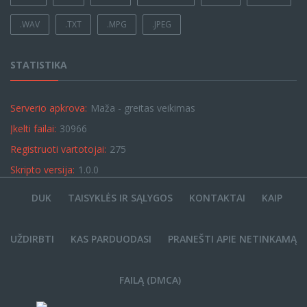
.WAV
.TXT
.MPG
.JPEG
STATISTIKA
Serverio apkrova:
Maža - greitas veikimas
Įkelti failai:
30966
Registruoti vartotojai:
275
Skripto versija:
1.0.0
DUK
TAISYKLĖS IR SĄLYGOS
KONTAKTAI
KAIP
UŽDIRBTI
KAS PARDUODASI
PRANEŠTI APIE NETINKAMĄ
FAILĄ (DMCA)