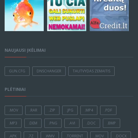
NAUJAUSI ĮKĖLIMAI
GUN.CFG
DNSCHANGER
TAUTVYDAS ZEMAITIS
PLĖTINIAI
.MOV
.RAR
.ZIP
.JPG
.MP4
.PDF
.MP3
.DEM
.PNG
.AVI
.DOC
.BMP
.APK
.7Z
.WMV
.TORRENT
.MOV
.DOCX