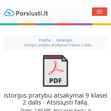
Toggle
naviga
Pradžia
Katalogas
istorijos pratybu atsakymai 9 klasei 2 dalis
istorijos pratybu atsakymai 9 klasei
2 dalis - Atsisiųsti failą.
Dydis: 2.95 MB, Atsiųstas kartų: 0