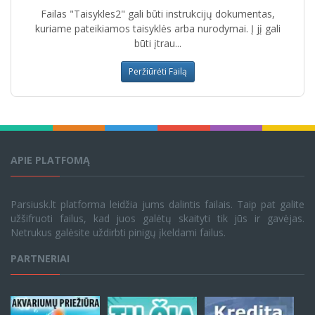
Failas "Taisykles2" gali būti instrukcijų dokumentas,
kuriame pateikiamos taisyklės arba nurodymai. Į jį gali
būti įtrau...
Peržiūrėti Failą
APIE PLATFOMĄ
Parsiusk.lt platforma leidžia jums dalintis failais. Taip pat galite
užšifruoti failus, kad juos galėtų skaityti tik jūs ir gavėjas.
Netrukus galėsite uždirbti pinigų įkeldami failus.
PARTNERIAI