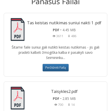
Panašūs Failai
Tas keistas nutikimas suniui nakti 1 .pdf
PDF
• 4.45 MB
👁 3611
⬇ 486
Šitame faile suniui gali nutikti keistas nutikimas - jis gali
pradėti kalbėti žmogiška kalba ir pasakyti savo
šeimininku...
Peržiūrėti Failą
Taisykles2.pdf
PDF
• 2.85 MB
👁 700
⬇ 14