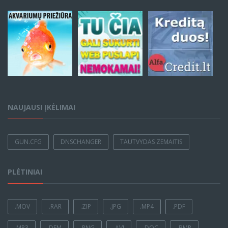
NAUJAUSI ĮKĖLIMAI
GUN.CFG
DNSCHANGER
TAUTVYDAS ZEMAITIS
PLĖTINIAI
.MOV
.RAR
.ZIP
.JPG
.MP4
.PDF
.MP3
.DEM
.PNG
.AVI
.DOC
.BMP