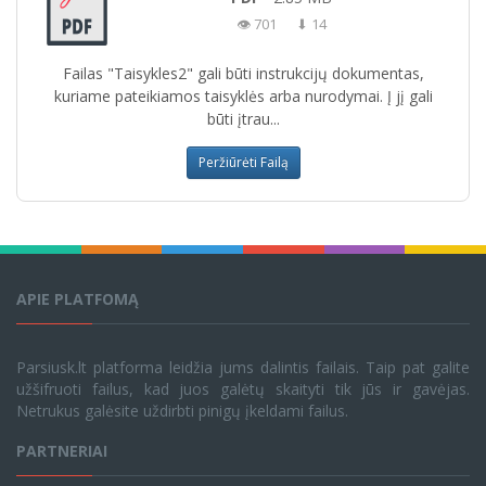
👁 701
⬇ 14
Failas "Taisykles2" gali būti instrukcijų dokumentas,
kuriame pateikiamos taisyklės arba nurodymai. Į jį gali
būti įtrau...
Peržiūrėti Failą
APIE PLATFOMĄ
Parsiusk.lt platforma leidžia jums dalintis failais. Taip pat galite
užšifruoti failus, kad juos galėtų skaityti tik jūs ir gavėjas.
Netrukus galėsite uždirbti pinigų įkeldami failus.
PARTNERIAI