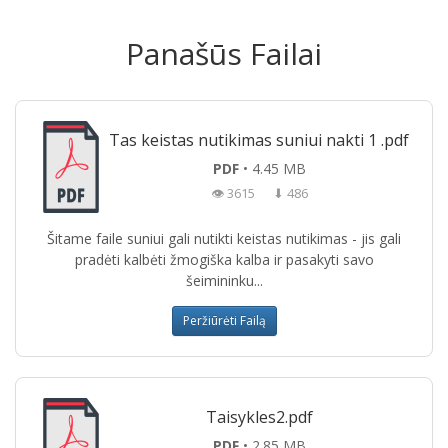
Panašūs Failai
Tas keistas nutikimas suniui nakti 1 .pdf
PDF
• 4.45 MB
👁 3615
⬇ 486
Šitame faile suniui gali nutikti keistas nutikimas - jis gali
pradėti kalbėti žmogiška kalba ir pasakyti savo
šeimininku...
Peržiūrėti Failą
Taisykles2.pdf
PDF
• 2.85 MB