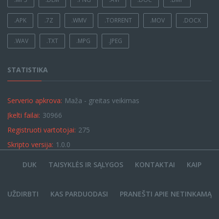
.APK
.7Z
.WMV
.TORRENT
.MOV
.DOCX
.WAV
.TXT
.MPG
.JPEG
STATISTIKA
Serverio apkrova:
Maža - greitas veikimas
Įkelti failai:
30966
Registruoti vartotojai:
275
Skripto versija:
1.0.0
DUK
TAISYKLĖS IR SĄLYGOS
KONTAKTAI
KAIP
UŽDIRBTI
KAS PARDUODASI
PRANEŠTI APIE NETINKAMĄ