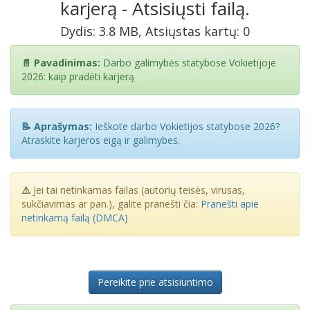
karjerą - Atsisiųsti failą.
Dydis: 3.8 MB, Atsiųstas kartų: 0
📄 Pavadinimas:
Darbo galimybės statybose Vokietijoje
2026: kaip pradėti karjerą
📝 Aprašymas:
Ieškote darbo Vokietijos statybose 2026?
Atraskite karjeros eigą ir galimybes.
⚠️
Jei tai netinkamas failas (autorių teisės, virusas,
sukčiavimas ar pan.), galite pranešti čia:
Pranešti apie
netinkamą failą (DMCA)
Pereikite prie atsisiuntimo