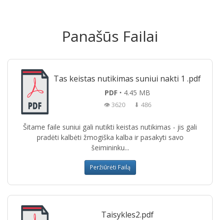
Panašūs Failai
Tas keistas nutikimas suniui nakti 1 .pdf
PDF
• 4.45 MB
👁 3620
⬇ 486
Šitame faile suniui gali nutikti keistas nutikimas - jis gali
pradėti kalbėti žmogiška kalba ir pasakyti savo
šeimininku...
Peržiūrėti Failą
Taisykles2.pdf