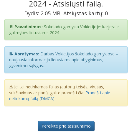
2024 - Atsisiųsti failą.
Dydis: 2.05 MB, Atsiųstas kartų: 0
📄 Pavadinimas:
Sokolado gamykla Vokietijoje: karjera ir
galimybės lietuviams 2024
📝 Aprašymas:
Darbas Vokietijos šokolado gamyklose –
naujausia informacija lietuviams apie atlyginimus,
gyvenimo sąlygas.
⚠️
Jei tai netinkamas failas (autorių teisės, virusas,
sukčiavimas ar pan.), galite pranešti čia:
Pranešti apie
netinkamą failą (DMCA)
Pereikite prie atsisiuntimo