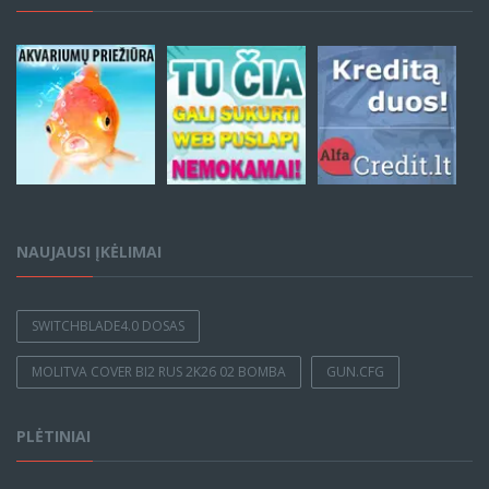
NAUJAUSI ĮKĖLIMAI
SWITCHBLADE4.0 DOSAS
MOLITVA COVER BI2 RUS 2K26 02 BOMBA
GUN.CFG
PLĖTINIAI