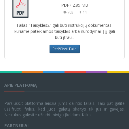
PDF
• 2.85 MB
👁 703
⬇ 14
Failas "Taisykles2" gali būti instrukcijų dokumentas,
kuriame pateikiamos taisyklės arba nurodymai. Į jį gali
būti įtrau...
Peržiūrėti Failą
APIE PLATFOMĄ
Parsiusk.lt platforma leidžia jums dalintis failais. Taip pat galite
užšifruoti failus, kad juos galėtų skaityti tik jūs ir gavėjas.
Netrukus galėsite uždirbti pinigų įkeldami failus.
PARTNERIAI