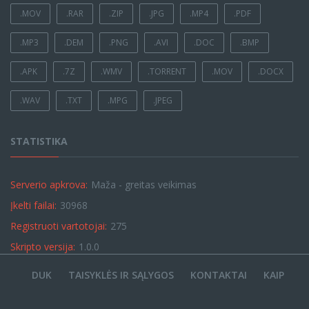
.MOV
.RAR
.ZIP
.JPG
.MP4
.PDF
.MP3
.DEM
.PNG
.AVI
.DOC
.BMP
.APK
.7Z
.WMV
.TORRENT
.MOV
.DOCX
.WAV
.TXT
.MPG
.JPEG
STATISTIKA
Serverio apkrova:
Maža - greitas veikimas
Įkelti failai:
30968
Registruoti vartotojai:
275
Skripto versija:
1.0.0
DUK
TAISYKLĖS IR SĄLYGOS
KONTAKTAI
KAIP