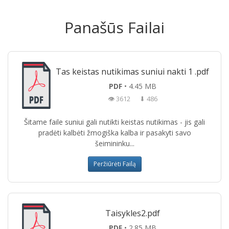
Panašūs Failai
Tas keistas nutikimas suniui nakti 1 .pdf
PDF
• 4.45 MB
👁 3612
⬇ 486
Šitame faile suniui gali nutikti keistas nutikimas - jis gali
pradėti kalbėti žmogiška kalba ir pasakyti savo
šeimininku...
Peržiūrėti Failą
Taisykles2.pdf
PDF
• 2.85 MB