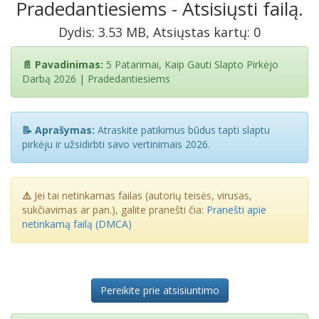
Pradedantiesiems - Atsisiųsti failą.
Dydis: 3.53 MB, Atsiųstas kartų: 0
📄 Pavadinimas:
5 Patarimai, Kaip Gauti Slapto Pirkėjo
Darbą 2026 | Pradedantiesiems
📝 Aprašymas:
Atraskite patikimus būdus tapti slaptu
pirkėju ir užsidirbti savo vertinimais 2026.
⚠️
Jei tai netinkamas failas (autorių teisės, virusas,
sukčiavimas ar pan.), galite pranešti čia:
Pranešti apie
netinkamą failą (DMCA)
Pereikite prie atsisiuntimo