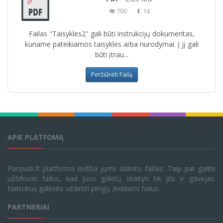
👁 700
⬇ 14
Failas "Taisykles2" gali būti instrukcijų dokumentas,
kuriame pateikiamos taisyklės arba nurodymai. Į jį gali
būti įtrau...
Peržiūrėti Failą
APIE PLATFOMĄ
Parsiusk.lt platforma leidžia jums dalintis failais. Taip pat galite
užšifruoti failus, kad juos galėtų skaityti tik jūs ir gavėjas.
Netrukus galėsite uždirbti pinigų įkeldami failus.
PARTNERIAI