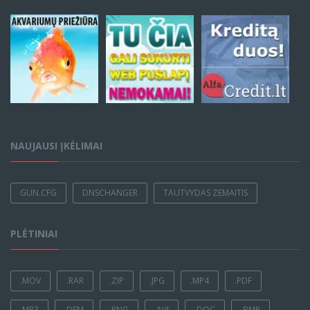
NAUJAUSI ĮKĖLIMAI
GUN.CFG
DNSCHANGER
TAUTVYDAS ZEMAITIS
PLĖTINIAI
.MOV
.RAR
.ZIP
.JPG
.MP4
.PDF
.MP3
.DEM
.PNG
.AVI
.DOC
.BMP