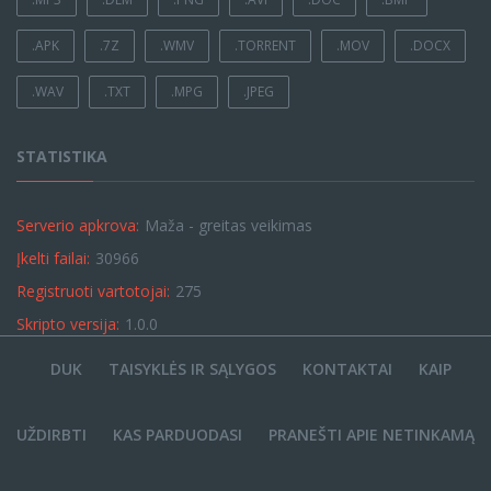
.APK
.7Z
.WMV
.TORRENT
.MOV
.DOCX
.WAV
.TXT
.MPG
.JPEG
STATISTIKA
Serverio apkrova:
Maža - greitas veikimas
Įkelti failai:
30966
Registruoti vartotojai:
275
Skripto versija:
1.0.0
DUK
TAISYKLĖS IR SĄLYGOS
KONTAKTAI
KAIP
UŽDIRBTI
KAS PARDUODASI
PRANEŠTI APIE NETINKAMĄ