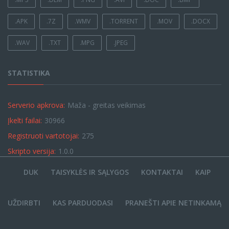
.APK
.7Z
.WMV
.TORRENT
.MOV
.DOCX
.WAV
.TXT
.MPG
.JPEG
STATISTIKA
Serverio apkrova:
Maža - greitas veikimas
Įkelti failai:
30966
Registruoti vartotojai:
275
Skripto versija:
1.0.0
DUK
TAISYKLĖS IR SĄLYGOS
KONTAKTAI
KAIP
UŽDIRBTI
KAS PARDUODASI
PRANEŠTI APIE NETINKAMĄ