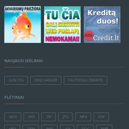
NAUJAUSI ĮKĖLIMAI
GUN.CFG
DNSCHANGER
TAUTVYDAS ZEMAITIS
PLĖTINIAI
.MOV
.RAR
.ZIP
.JPG
.MP4
.PDF
.MP3
.DEM
.PNG
.AVI
.DOC
.BMP