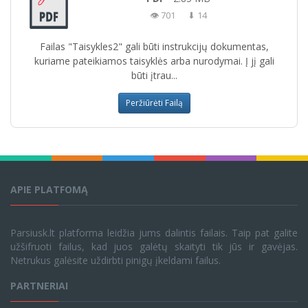
👁 701
⬇ 14
Failas "Taisykles2" gali būti instrukcijų dokumentas,
kuriame pateikiamos taisyklės arba nurodymai. Į jį gali
būti įtrau...
Peržiūrėti Failą
APIE PLATFOMĄ
Parsiusk.lt platforma leidžia jums dalintis failais. Taip pat galite
užšifruoti failus, kad juos galėtų skaityti tik jūs ir gavėjas.
Netrukus galėsite uždirbti pinigų įkeldami failus.
PARTNERIAI