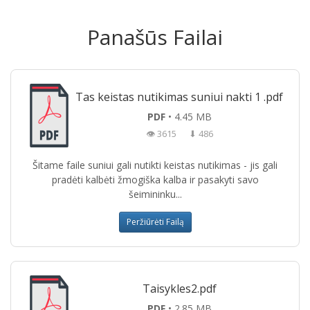
Panašūs Failai
Tas keistas nutikimas suniui nakti 1 .pdf
PDF
• 4.45 MB
👁 3615
⬇ 486
Šitame faile suniui gali nutikti keistas nutikimas - jis gali
pradėti kalbėti žmogiška kalba ir pasakyti savo
šeimininku...
Peržiūrėti Failą
Taisykles2.pdf
PDF
• 2.85 MB