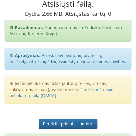
Atsisiųsti failą.
Dydis: 2.66 MB, Atsiųstas kartų: 0
📄 Pavadinimas:
Suderinamumas su Zodiaku: Rask savo
Astralinę Karjeros Kryptį
📝 Aprašymas:
Atrask savo svajonių profesiją,
atsižvelgiant į žvaigždžių išsidėstymą ir asmenines savybes.
⚠️
Jei tai netinkamas failas (autorių teisės, virusas,
sukčiavimas ar pan.), galite pranešti čia:
Pranešti apie
netinkamą failą (DMCA)
Pereikite prie atsisiuntimo