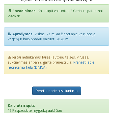
📄 Pavadinimas:
Kaip tapti vairuotoju? Geriausi patarimai
2026 m.
📝 Aprašymas:
Viskas, ką reikia žinoti apie vairuotojo
karjerą ir kaip pradėti vairuoti 2026 m.
⚠️
Jei tai netinkamas failas (autorių teisės, virusas,
sukčiavimas ar pan.), galite pranešti čia:
Pranešti apie
netinkamą failą (DMCA)
Pereikite prie atsisiuntimo
Kaip atsisiųsti:
1) Paspauskite mygtuką aukščiau