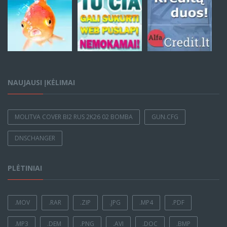
NAUJAUSI ĮKĖLIMAI
MOLITVA COVER BI2 RUS 2K26 02 BOMBA
GUN.CFG
DNSCHANGER
PLĖTINIAI
.MOV
.RAR
.ZIP
.JPG
.MP4
.PDF
.MP3
.DEM
.PNG
.AVI
.DOC
.BMP