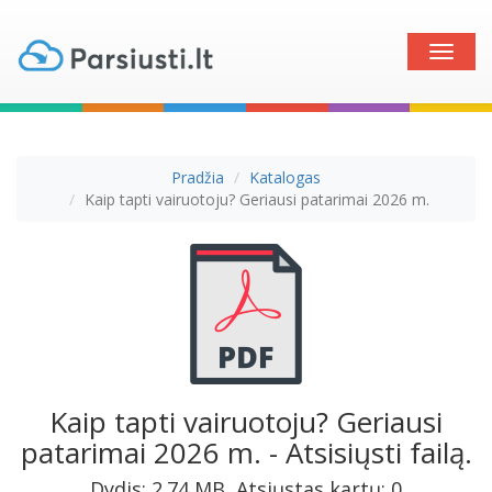
Toggle
naviga
Pradžia
Katalogas
Kaip tapti vairuotoju? Geriausi patarimai 2026 m.
Kaip tapti vairuotoju? Geriausi
patarimai 2026 m. - Atsisiųsti failą.
Dydis: 2.74 MB, Atsiųstas kartų: 0