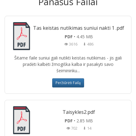
Panašūs Failai
Tas keistas nutikimas suniui nakti 1 .pdf
PDF
• 4.45 MB
👁 3616
⬇ 486
Šitame faile suniui gali nutikti keistas nutikimas - jis gali
pradėti kalbėti žmogiška kalba ir pasakyti savo
šeimininku...
Peržiūrėti Failą
Taisykles2.pdf
PDF
• 2.85 MB
👁 702
⬇ 14