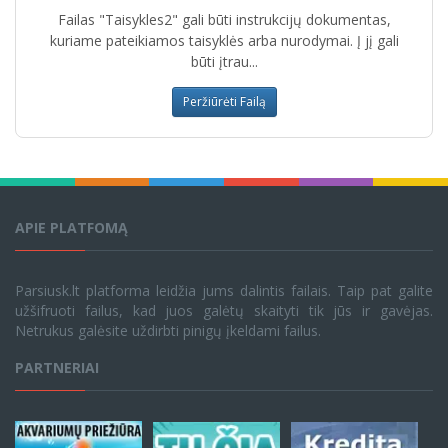
Failas "Taisykles2" gali būti instrukcijų dokumentas,
kuriame pateikiamos taisyklės arba nurodymai. Į jį gali
būti įtrau...
Peržiūrėti Failą
APIE PLATFOMĄ
Parsiusk.lt platforma leidžia jums dalintis failais. Taip pat galite
užšifruoti failus, kad juos galėtų skaityti tik jūs ir gavėjas.
Netrukus galėsite uždirbti pinigų įkeldami failus.
PARTNERIAI