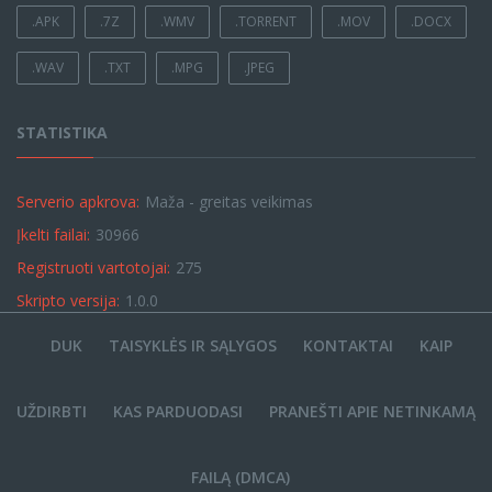
.APK
.7Z
.WMV
.TORRENT
.MOV
.DOCX
.WAV
.TXT
.MPG
.JPEG
STATISTIKA
Serverio apkrova:
Maža - greitas veikimas
Įkelti failai:
30966
Registruoti vartotojai:
275
Skripto versija:
1.0.0
DUK
TAISYKLĖS IR SĄLYGOS
KONTAKTAI
KAIP
UŽDIRBTI
KAS PARDUODASI
PRANEŠTI APIE NETINKAMĄ
FAILĄ (DMCA)