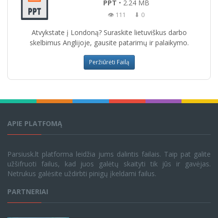
PPT
• 2.24 MB
👁 111
⬇ 0
Atvykstate į Londoną? Suraskite lietuviškus darbo
skelbimus Anglijoje, gausite patarimų ir palaikymo.
Peržiūrėti Failą
APIE PLATFOMĄ
Parsiusk.lt platforma leidžia jums dalintis failais. Taip pat galite
užšifruoti failus, kad juos galėtų skaityti tik jūs ir gavėjas.
Netrukus galėsite uždirbti pinigų įkeldami failus.
PARTNERIAI