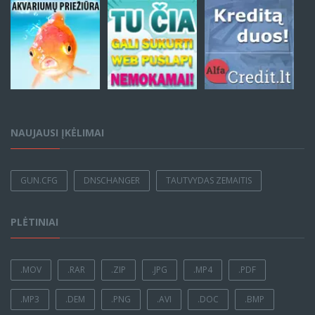
NAUJAUSI ĮKĖLIMAI
GUN.CFG
DNSCHANGER
TAUTVYDAS ZEMAITIS
PLĖTINIAI
.MOV
.RAR
.ZIP
.JPG
.MP4
.PDF
.MP3
.DEM
.PNG
.AVI
.DOC
.BMP