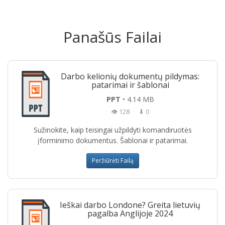
Panašūs Failai
Darbo kelionių dokumentų pildymas:
patarimai ir šablonai
PPT
• 4.14 MB
👁 128
⬇ 0
Sužinokite, kaip teisingai užpildyti komandiruotės
įforminimo dokumentus. Šablonai ir patarimai.
Peržiūrėti Failą
Ieškai darbo Londone? Greita lietuvių
pagalba Anglijoje 2024