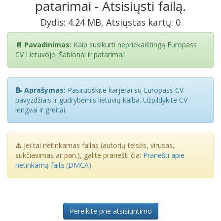
patarimai - Atsisiųsti failą.
Dydis: 4.24 MB, Atsiųstas kartų: 0
📄 Pavadinimas:
Kaip susikurti nepriekaištingą Europass
CV Lietuvoje: Šablonai ir patarimai
📝 Aprašymas:
Pasiruoškite karjerai su Europass CV
pavyzdžiais ir gudrybėmis lietuvių kalba. Užpildykite CV
lengvai ir greitai.
⚠️
Jei tai netinkamas failas (autorių teisės, virusas,
sukčiavimas ar pan.), galite pranešti čia:
Pranešti apie
netinkamą failą (DMCA)
Pereikite prie atsisiuntimo